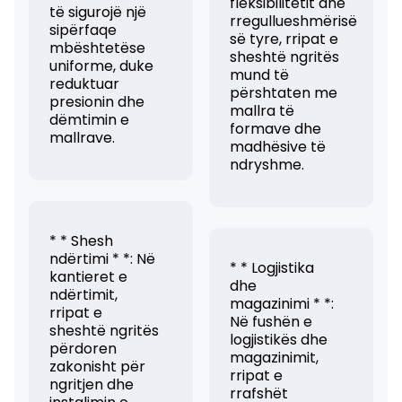
fleksibilitetit dhe
të sigurojë një
rregullueshmërisë
sipërfaqe
së tyre, rripat e
mbështetëse
sheshtë ngritës
uniforme, duke
mund të
reduktuar
përshtaten me
presionin dhe
mallra të
dëmtimin e
formave dhe
mallrave.
madhësive të
ndryshme.
* * Shesh
ndërtimi * *: Në
* * Logjistika
kantieret e
dhe
ndërtimit,
magazinimi * *:
rripat e
Në fushën e
sheshtë ngritës
logjistikës dhe
përdoren
magazinimit,
zakonisht për
rripat e
ngritjen dhe
rrafshët