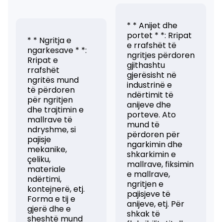
* * Anijet dhe
portet * *: Rripat
* * Ngritja e
e rrafshët të
ngarkesave * *:
ngritjes përdoren
Rripat e
gjithashtu
rrafshët
gjerësisht në
ngritës mund
industrinë e
të përdoren
ndërtimit të
për ngritjen
anijeve dhe
dhe trajtimin e
porteve. Ato
mallrave të
mund të
ndryshme, si
përdoren për
pajisje
ngarkimin dhe
mekanike,
shkarkimin e
çeliku,
mallrave, fiksimin
materiale
e mallrave,
ndërtimi,
ngritjen e
kontejnerë, etj.
pajisjeve të
Forma e tij e
anijeve, etj. Për
gjerë dhe e
shkak të
sheshtë mund