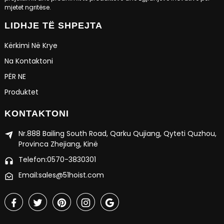
mjetet ngritëse.
LIDHJE TË SHPEJTA
Kërkimi Në Krye
Na Kontaktoni
PËR NE
Produktet
KONTAKTONI
Nr.888 Bailing South Road, Qarku Qujiang, Qyteti Quzhou,
Provinca Zhejiang, Kinë
Telefon:0570-3830301
Email:sales@51hoist.com