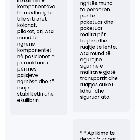
instalimin e
ngritës mund
komponentëve
të përdoren
të mëdhenj, të
për të
tillë si trarët,
paketuar dhe
kolonat,
paketuar
pllakat, etj. Ata
mallra për
mund të
trajtim dhe
ngrenë
ruajtje të lehtë.
komponentët
Ata mund të
në pozicionet e
sigurojnë
përcaktuara
sigurinë e
përmes
mallrave gjatë
pajisjeve
transportit dhe
ngritëse dhe të
ruajtjes duke i
ruajnë
lidhur dhe
stabilitetin dhe
siguruar ato.
ekuilibrin.
* * Aplikime të
tjera * *: Rripat