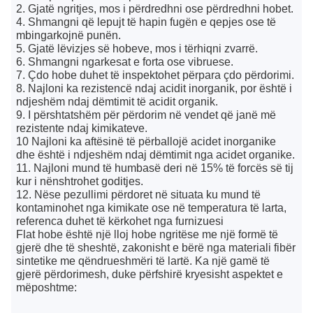
2. Gjatë ngritjes, mos i përdredhni ose përdredhni hobet.
4. Shmangni që lepujt të hapin fugën e qepjes ose të
mbingarkojnë punën.
5. Gjatë lëvizjes së hobeve, mos i tërhiqni zvarrë.
6. Shmangni ngarkesat e forta ose vibruese.
7. Çdo hobe duhet të inspektohet përpara çdo përdorimi.
8. Najloni ka rezistencë ndaj acidit inorganik, por është i
ndjeshëm ndaj dëmtimit të acidit organik.
9. I përshtatshëm për përdorim në vendet që janë më
rezistente ndaj kimikateve.
10 Najloni ka aftësinë të përballojë acidet inorganike
dhe është i ndjeshëm ndaj dëmtimit nga acidet organike.
11. Najloni mund të humbasë deri në 15% të forcës së tij
kur i nënshtrohet goditjes.
12. Nëse pezullimi përdoret në situata ku mund të
kontaminohet nga kimikate ose në temperatura të larta,
referenca duhet të kërkohet nga furnizuesi
Flat hobe është një lloj hobe ngritëse me një formë të
gjerë dhe të sheshtë, zakonisht e bërë nga materiali fibër
sintetike me qëndrueshmëri të lartë. Ka një gamë të
gjerë përdorimesh, duke përfshirë kryesisht aspektet e
mëposhtme: