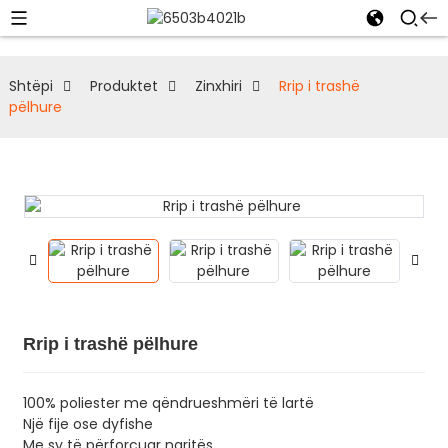
Shtëpi
Produktet
Zinxhiri
Rrip i trashë
pëlhure
Rrip i trashë pëlhure
100% poliester me qëndrueshmëri të lartë
Një fije ose dyfishe
Me sy të përforcuar ngritës