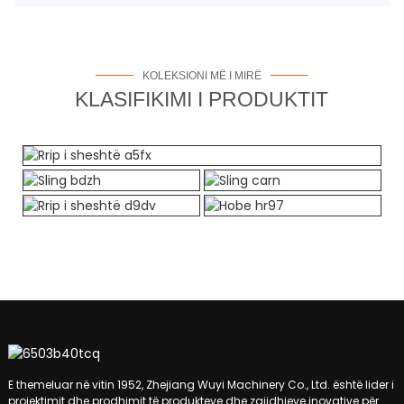
KOLEKSIONI MË I MIRË
KLASIFIKIMI I PRODUKTIT
E themeluar në vitin 1952, Zhejiang Wuyi Machinery Co., Ltd. është lider i
projektimit dhe prodhimit të produkteve dhe zgjidhjeve inovative për