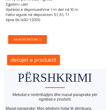
Zgjatim i ulët
Gjatësia e disponueshme: 1 m deri në 10 m
Fakto sigurie në dispozicion: 5:1, 6:1, 7:1
Sipas EN 1492-1:2000
NA KONTAKTONI
detajet e produktit
PËRSHKRIMI
Metodat e mirëmbajtjes dhe masat paraprake për
ngritësit e zinxhirit:
Masat paraprake: Mos përdorni hobe të dëmtuara.