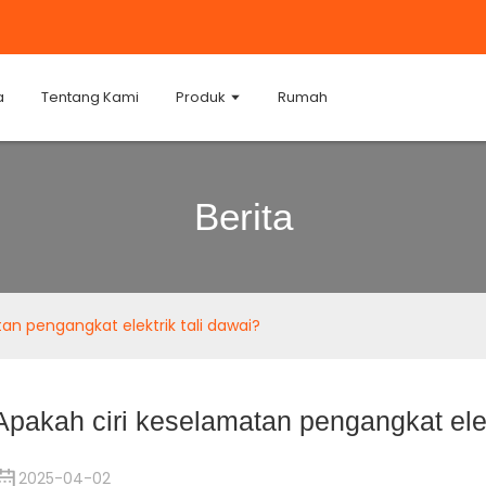
a
Tentang Kami
Produk
Rumah
Berita
an pengangkat elektrik tali dawai?
Apakah ciri keselamatan pengangkat elek
2025-04-02