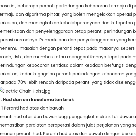
asa ini, beberapa peranti perlindungan kebocoran termaju di 
ermaju dan algoritma pintar, yang boleh mengelakkan operasi 
erkesan, dan meningkatkan kebolehpercayaan dan ketepatan p
emeriksaan dan penyelenggaraan tetap peranti perlindungan 
perasi normalnya. Pemeriksaan dan penyelenggaraan yang kera
enemui masalah dengan peranti tepat pada masanya, sepert
emah, dsb., dan membaiki atau menggantikannya tepat pada 
erlindungan kebocoran sentiasa dalam keadaan berfungsi deng
erkaitan, kadar kegagalan peranti perlindungan kebocoran yang
aripada 70% lebih rendah daripada peranti yang tidak diselengg
. Had dan ciri keselamatan brek
.1 Peranti had atas dan bawah
eranti had atas dan bawah bagi pengangkat elektrik tali dawa
emastikan peralatan beroperasi dalam julat perjalanan yang s
eranan peranti had: Peranti had atas dan bawah dengan berk