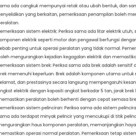
ama ada cangkuk mempunyai retak atau ubah bentuk, dan sama
enyelidikan yang berkaitan, pemeriksaan penampilan boleh me
eralatan.
emeriksaan sistem elektrik: Periksa sama ada litar elektrik ut
omponen elektrik seperti motor dan pengawal berfungsi dengan 
ebab penting untuk operasi peralatan yang tidak normal. Pemer
oleh mengurangkan kejadian kegagalan elektrik dan memastika
emeriksaan sistem brek: Periksa sama ada brek adalah sensitif 
rek memenuhi keperluan. Brek adalah komponen utama untuk 
elamat, dan prestasinya secara langsung mempengaruhi kesan 
ngkat elektrik dengan kapasiti angkat berkadar 5 tan, jarak br
emastikan peralatan boleh berhenti dengan cepat semasa br
emeriksaan sistem pelinciran: Periksa sama ada sistem pelincir
ama ada terdapat minyak pelincir yang mencukupi di titik pelinci
engurangkan haus komponen peralatan, memanjangkan hayat 
emastikan operasi normal peralatan. Pemeriksaan tetap siste