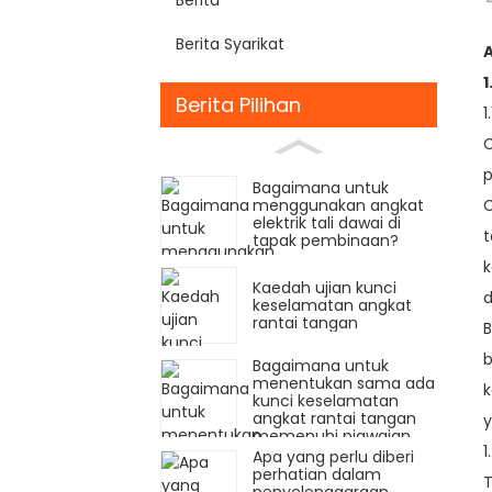
Berita Syarikat
A
1
Berita Pilihan
1
C
p
Bagaimana untuk
menggunakan angkat
C
elektrik tali dawai di
t
tapak pembinaan?
k
Kaedah ujian kunci
d
keselamatan angkat
rantai tangan
B
b
Bagaimana untuk
menentukan sama ada
k
kunci keselamatan
angkat rantai tangan
y
memenuhi piawaian
1
keselamatan
Apa yang perlu diberi
antarabangsa?
perhatian dalam
T