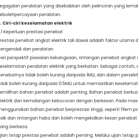
egagalan peralatan yang disebabkan oleh pelinciran yang le
ebolehpercayaan peralatan.
. Ciri-ciri keselamatan elektrik
.1 Keperluan prestasi penebat
restasi penebat angkat elektrik tali dawai adalah faktor uta
engendali dan peralatan.
ari perspektif piawaian kebangsaan, rintangan penebat angkat
eselamatan peralatan elektrik yang berkaitan. Sebagai contoh, 
enebatnya tidak boleh kurang daripada 1MΩ, dan dalam perseki
idak boleh kurang daripada 0.5MΩ untuk memastikan keselamata
emilihan bahan penebat adalah penting. Bahan penebat berkuali
lektrik dan kemalangan kebocoran dengan berkesan. Pada masa i
enggunakan bahan penebat berprestasi tinggi, seperti filem 
aik dan rintangan haba dan boleh mengekalkan kesan penebat ya
ang berbeza.
jian tetap prestasi penebat adalah penting. Melalui ujian tetap 