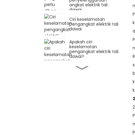
penyelenggaraan
angkat elektrik tali
m
dawai
P
Ciri keselamatan
k
pengangkat elektrik tali
dawai
d
P
Apakah ciri
keselamatan
pengangkat elektrik tali
R
dawai?
s
Analisis kes kegagalan
b
kunci keselamatan
angkat rantai tangan
k
k
Pemeriksaan kunci
2
keselamatan angkat
rantai tangan
2
P
Analisis kawasan yang
paling pesat
m
berkembang dan sebab
pasaran angkat rantai
P