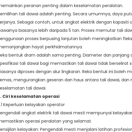
emainkan peranan penting dalam keselamatan peralatan.
emilihan tali dawai adalah penting. Secara umumnya, daya putu
erjanya. Sebagai contoh, untuk angkat elektrik dengan kapasiti a
awainya biasanya lebih daripada 5 tan. Proses memutar tali da
enggunaan proses berpusing lanjutan boleh meningkatkan fleksib
memanjangkan hayat perkhidmatannya.
eka bentuk dram adalah sama penting. Diameter dan panjang
pesifikasi tali dawai bagi memastikan tali dawai tidak berselir
iasanya diproses dengan alur lingkaran. Reka bentuk ini boleh m
emas, mengurangkan geseran dan haus antara tali dawai, dan
eselamatan tali dawai.
. Ciri keselamatan operasi
.1 Keperluan kelayakan operator
engendali angkat elektrik tali dawai mesti mempunyai kelaya
emastikan operasi peralatan yang selamat.
ensijilan kelayakan: Pengendali mesti menjalani latihan profesi