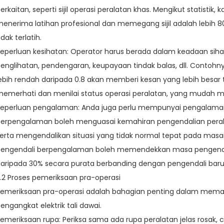
erkaitan, seperti sijil operasi peralatan khas. Mengikut statistik
enerima latihan profesional dan memegang sijil adalah lebih 8
idak terlatih.
eperluan kesihatan: Operator harus berada dalam keadaan si
englihatan, pendengaran, keupayaan tindak balas, dll. Contoh
ebih rendah daripada 0.8 akan memberi kesan yang lebih besa
emerhati dan menilai status operasi peralatan, yang mudah
eperluan pengalaman: Anda juga perlu mempunyai pengalaman 
erpengalaman boleh menguasai kemahiran pengendalian pera
erta mengendalikan situasi yang tidak normal tepat pada ma
engendali berpengalaman boleh memendekkan masa pengendal
aripada 30% secara purata berbanding dengan pengendali baru
.2 Proses pemeriksaan pra-operasi
emeriksaan pra-operasi adalah bahagian penting dalam memas
engangkat elektrik tali dawai.
emeriksaan rupa: Periksa sama ada rupa peralatan jelas rosak, 