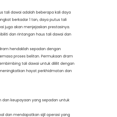
s tali dawai adalah beberapa kali daya
ngkat berkadar 1 tan, daya putus tali
wai juga akan menjejaskan prestasinya.
iliti dan rintangan haus tali dawai dan
 dram hendaklah sepadan dengan
at semasa proses belitan. Permukaan dram
embimbing tali dawai untuk dililit dengan
 meningkatkan hayat perkhidmatan dan
kan dan keupayaan yang sepadan untuk
onal dan mendapatkan sijil operasi yang