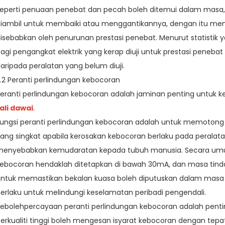
eperti penuaan penebat dan pecah boleh ditemui dalam masa,
iambil untuk membaiki atau menggantikannya, dengan itu m
isebabkan oleh penurunan prestasi penebat. Menurut statistik y
agi pengangkat elektrik yang kerap diuji untuk prestasi penebat
aripada peralatan yang belum diuji.
.2 Peranti perlindungan kebocoran
eranti perlindungan kebocoran adalah jaminan penting untuk ke
ali dawai
.
ungsi peranti perlindungan kebocoran adalah untuk memoton
ang singkat apabila kerosakan kebocoran berlaku pada peralat
enyebabkan kemudaratan kepada tubuh manusia. Secara umum
ebocoran hendaklah ditetapkan di bawah 30mA, dan masa tinda
ntuk memastikan bekalan kuasa boleh diputuskan dalam masa
erlaku untuk melindungi keselamatan peribadi pengendali.
ebolehpercayaan peranti perlindungan kebocoran adalah pentin
erkualiti tinggi boleh mengesan isyarat kebocoran dengan tep