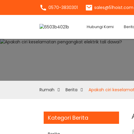
0570-3830301
sales@51hoist.com
Hubungi Kami
Berit
Rumah
Berita
Apakah ciri keselamat
Kategori Berita
Berita