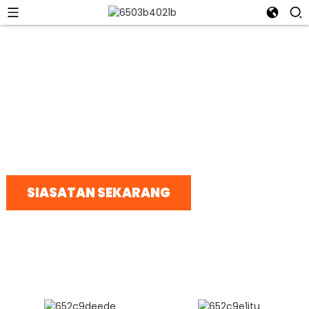
Bercakap dengan pasukan kami hari ini
ZHEJIANG WUYI MACHINERY
CO., LTD.
SIASATAN SEKARANG