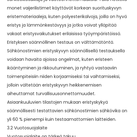
monet vaijerilistimet käyttävät korkean suorituskyvyn
eristemateriaaleja, kuten polyesterikalvoja, joilla on hyvä
eristys ja lämmönkestävyys ja jotka voivat ylläpitää
vakaat eristysvaikutukset erilaisissa työympäristöissä.
Eristyksen säännöllinen testaus on välttämätöntä.
Sähkönostimien eristyskyvyn säännöllisellä testauksella
voidaan havaita ajoissa ongelmat, kuten eristeen
ikääntyminen ja rikkoutuminen, ja ryhtyä vastaaviin
toimenpiteisiin niiden korjaamiseksi tai vaihtamiseksi,
jolloin vältetään eristyskyvyn heikkenemisen
aiheuttamat turvallisuusonnettomuudet.
Asiaankuuluvien tilastojen mukaan eristyskykyä
säännöllisesti testattavien sähkönostimien sähkövika on
yli 60 % pienempi kuin testaamattomien laitteiden.
3.2 Vuotosuojalaite
Vuotosuojalaite on tärkeä takuu