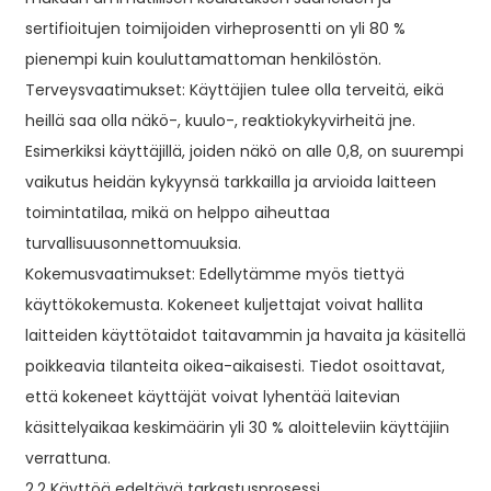
sertifioitujen toimijoiden virheprosentti on yli 80 %
pienempi kuin kouluttamattoman henkilöstön.
Terveysvaatimukset: Käyttäjien tulee olla terveitä, eikä
heillä saa olla näkö-, kuulo-, reaktiokykyvirheitä jne.
Esimerkiksi käyttäjillä, joiden näkö on alle 0,8, on suurempi
vaikutus heidän kykyynsä tarkkailla ja arvioida laitteen
toimintatilaa, mikä on helppo aiheuttaa
turvallisuusonnettomuuksia.
Kokemusvaatimukset: Edellytämme myös tiettyä
käyttökokemusta. Kokeneet kuljettajat voivat hallita
laitteiden käyttötaidot taitavammin ja havaita ja käsitellä
poikkeavia tilanteita oikea-aikaisesti. Tiedot osoittavat,
että kokeneet käyttäjät voivat lyhentää laitevian
käsittelyaikaa keskimäärin yli 30 % aloitteleviin käyttäjiin
verrattuna.
2.2 Käyttöä edeltävä tarkastusprosessi