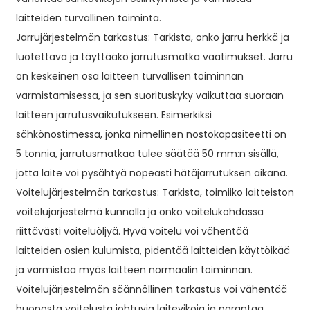
laitteiden turvallinen toiminta.
Jarrujärjestelmän tarkastus: Tarkista, onko jarru herkkä ja
luotettava ja täyttääkö jarrutusmatka vaatimukset. Jarru
on keskeinen osa laitteen turvallisen toiminnan
varmistamisessa, ja sen suorituskyky vaikuttaa suoraan
laitteen jarrutusvaikutukseen. Esimerkiksi
sähkönostimessa, jonka nimellinen nostokapasiteetti on
5 tonnia, jarrutusmatkaa tulee säätää 50 mm:n sisällä,
jotta laite voi pysähtyä nopeasti hätäjarrutuksen aikana.
Voitelujärjestelmän tarkastus: Tarkista, toimiiko laitteiston
voitelujärjestelmä kunnolla ja onko voitelukohdassa
riittävästi voiteluöljyä. Hyvä voitelu voi vähentää
laitteiden osien kulumista, pidentää laitteiden käyttöikää
ja varmistaa myös laitteen normaalin toiminnan.
Voitelujärjestelmän säännöllinen tarkastus voi vähentää
huonosta voitelusta johtuvia laitevikoja ja parantaa