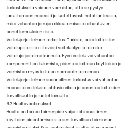
tarkastuksella voidaan varmistaa, että se pystyy
jarruttamaan nopeasti ja luotettavasti hätätilanteessa,
mikä vähentää jarrujen rikkoutumisesta aiheutuvien
onnettomuuksien riskiä.
Voitelujärjestelmän tarkastus: Tarkista, onko laitteiston
voitelupisteissä riittävästi voiteluöljyä ja toimiiko
voitelujärjestelmä kunnolla. Hyvä voitelu voi vähentää
komponenttien kulumista, pidentää laitteen käyttöikää ja
varmistaa myös laitteen normaalin toiminnan.
Voitelujärjestelmän säännöllinen tarkastus voi vähentää
huonosta voitelusta johtuvia vikoja ja parantaa laitteiden
turvallisuutta ja luotettavuutta.
6.2 Huoltovaatimukset
Huolto on tärkeä toimenpide vaijerisähkönostimen
käyttöiän pidentämiseksi ja sen turvallisen toiminnan
varmistamiseksi. Sen vaatimukset sisältävät seuraavat