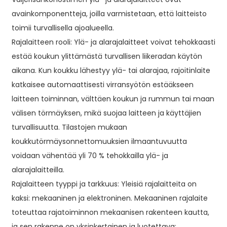
avainkomponentteja, joilla varmistetaan, että laitteisto
toimii turvallisella ajoalueella.
Rajalaitteen rooli: Ylä- ja alarajalaitteet voivat tehokkaasti
estää koukun ylittämästä turvallisen liikeradan käytön
aikana. Kun koukku lähestyy ylä- tai alarajaa, rajoitinlaite
katkaisee automaattisesti virransyötön estääkseen
laitteen toiminnan, välttäen koukun ja rummun tai maan
välisen törmäyksen, mikä suojaa laitteen ja käyttäjien
turvallisuutta. Tilastojen mukaan
koukkutörmäysonnettomuuksien ilmaantuvuutta
voidaan vähentää yli 70 % tehokkailla ylä- ja
alarajalaitteilla.
Rajalaitteen tyyppi ja tarkkuus: Yleisiä rajalaitteita on
kaksi: mekaaninen ja elektroninen. Mekaaninen rajalaite
toteuttaa rajatoiminnon mekaanisen rakenteen kautta,
ja sen rakenne on yksinkertainen ja luotettava;