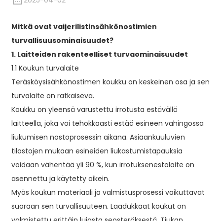
2025-04-02
Mitkä ovat vaijerilistinsähkönostimien
turvallisuusominaisuudet?
1. Laitteiden rakenteelliset turvaominaisuudet
1.1 Koukun turvalaite
Teräsköysisähkönostimen koukku on keskeinen osa ja sen
turvalaite on ratkaiseva.
Koukku on yleensä varustettu irrotusta estävällä
laitteella, joka voi tehokkaasti estää esineen vahingossa
liukumisen nostoprosessin aikana. Asiaankuuluvien
tilastojen mukaan esineiden liukastumistapauksia
voidaan vähentää yli 90 %, kun irrotuksenestolaite on
asennettu ja käytetty oikein.
Myös koukun materiaali ja valmistusprosessi vaikuttavat
suoraan sen turvallisuuteen. Laadukkaat koukut on
valmistettu erittäin lujasta seosteräksestä. Tiukan