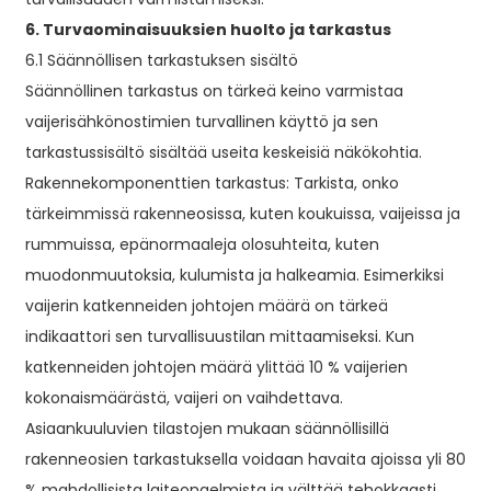
6. Turvaominaisuuksien huolto ja tarkastus
6.1 Säännöllisen tarkastuksen sisältö
Säännöllinen tarkastus on tärkeä keino varmistaa
vaijerisähkönostimien turvallinen käyttö ja sen
tarkastussisältö sisältää useita keskeisiä näkökohtia.
Rakennekomponenttien tarkastus: Tarkista, onko
tärkeimmissä rakenneosissa, kuten koukuissa, vaijeissa ja
rummuissa, epänormaaleja olosuhteita, kuten
muodonmuutoksia, kulumista ja halkeamia. Esimerkiksi
vaijerin katkenneiden johtojen määrä on tärkeä
indikaattori sen turvallisuustilan mittaamiseksi. Kun
katkenneiden johtojen määrä ylittää 10 % vaijerien
kokonaismäärästä, vaijeri on vaihdettava.
Asiaankuuluvien tilastojen mukaan säännöllisillä
rakenneosien tarkastuksella voidaan havaita ajoissa yli 80
% mahdollisista laiteongelmista ja välttää tehokkaasti