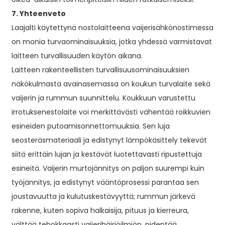
7. Yhteenveto
Laajalti käytettynä nostolaitteena vaijerisähkönostimessa
on monia turvaominaisuuksia, jotka yhdessä varmistavat
laitteen turvallisuuden käytön aikana.
Laitteen rakenteellisten turvallisuusominaisuuksien
näkökulmasta avainasemassa on koukun turvalaite sekä
vaijerin ja rummun suunnittelu. Koukkuun varustettu
irrotuksenestolaite voi merkittävästi vähentää roikkuvien
esineiden putoamisonnettomuuksia. Sen luja
seosteräsmateriaali ja edistynyt lämpökäsittely tekevät
siitä erittäin lujan ja kestävät luotettavasti ripustettuja
esineitä. Vaijerin murtojännitys on paljon suurempi kuin
työjännitys, ja edistynyt vääntöprosessi parantaa sen
joustavuutta ja kulutuskestävyyttä; rummun järkevä
rakenne, kuten sopiva halkaisija, pituus ja kierreura,
välttää tehokkaasti vaijerihäiriöilmiön, pidentää