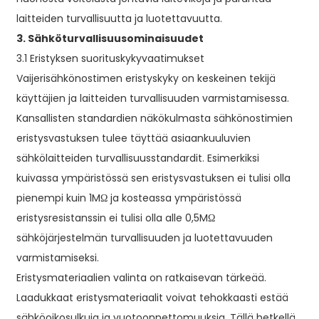
laitteiden turvallisuutta ja luotettavuutta.
3. Sähköturvallisuusominaisuudet
3.1 Eristyksen suorituskykyvaatimukset
Vaijerisähkönostimen eristyskyky on keskeinen tekijä
käyttäjien ja laitteiden turvallisuuden varmistamisessa.
Kansallisten standardien näkökulmasta sähkönostimien
eristysvastuksen tulee täyttää asiaankuuluvien
sähkölaitteiden turvallisuusstandardit. Esimerkiksi
kuivassa ympäristössä sen eristysvastuksen ei tulisi olla
pienempi kuin 1MΩ ja kosteassa ympäristössä
eristysresistanssin ei tulisi olla alle 0,5MΩ
sähköjärjestelmän turvallisuuden ja luotettavuuden
varmistamiseksi.
Eristysmateriaalien valinta on ratkaisevan tärkeää.
Laadukkaat eristysmateriaalit voivat tehokkaasti estää
sähköoikosulkuja ja vuotoonnettomuuksia. Tällä hetkellä