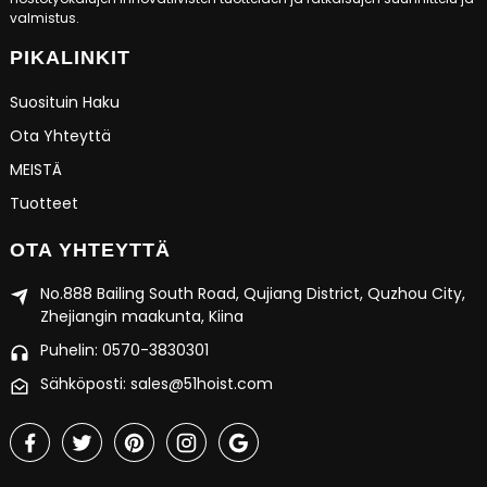
valmistus.
PIKALINKIT
Suosituin Haku
Ota Yhteyttä
MEISTÄ
Tuotteet
OTA YHTEYTTÄ
No.888 Bailing South Road, Qujiang District, Quzhou City,
Zhejiangin maakunta, Kiina
Puhelin: 0570-3830301
Sähköposti: sales@51hoist.com