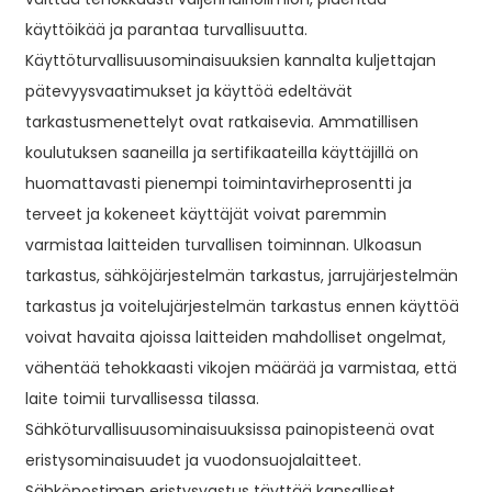
käyttöikää ja parantaa turvallisuutta.
Käyttöturvallisuusominaisuuksien kannalta kuljettajan
pätevyysvaatimukset ja käyttöä edeltävät
tarkastusmenettelyt ovat ratkaisevia. Ammatillisen
koulutuksen saaneilla ja sertifikaateilla käyttäjillä on
huomattavasti pienempi toimintavirheprosentti ja
terveet ja kokeneet käyttäjät voivat paremmin
varmistaa laitteiden turvallisen toiminnan. Ulkoasun
tarkastus, sähköjärjestelmän tarkastus, jarrujärjestelmän
tarkastus ja voitelujärjestelmän tarkastus ennen käyttöä
voivat havaita ajoissa laitteiden mahdolliset ongelmat,
vähentää tehokkaasti vikojen määrää ja varmistaa, että
laite toimii turvallisessa tilassa.
Sähköturvallisuusominaisuuksissa painopisteenä ovat
eristysominaisuudet ja vuodonsuojalaitteet.
Sähkönostimen eristysvastus täyttää kansalliset