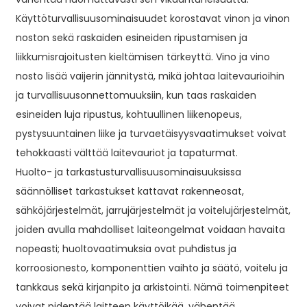
Käyttöturvallisuusominaisuudet korostavat vinon ja vinon
noston sekä raskaiden esineiden ripustamisen ja
liikkumisrajoitusten kieltämisen tärkeyttä. Vino ja vino
nosto lisää vaijerin jännitystä, mikä johtaa laitevaurioihin
ja turvallisuusonnettomuuksiin, kun taas raskaiden
esineiden luja ripustus, kohtuullinen liikenopeus,
pystysuuntainen liike ja turvaetäisyysvaatimukset voivat
tehokkaasti välttää laitevauriot ja tapaturmat.
Huolto- ja tarkastusturvallisuusominaisuuksissa
säännölliset tarkastukset kattavat rakenneosat,
sähköjärjestelmät, jarrujärjestelmät ja voitelujärjestelmät,
joiden avulla mahdolliset laiteongelmat voidaan havaita
nopeasti; huoltovaatimuksia ovat puhdistus ja
korroosionesto, komponenttien vaihto ja säätö, voitelu ja
tankkaus sekä kirjanpito ja arkistointi. Nämä toimenpiteet
voivat pidentää laitteen käyttöikää, vähentää