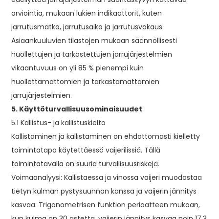
arviointia, mukaan lukien indikaattorit, kuten
jarrutusmatka, jarrutusaika ja jarrutusvakaus.
Asiaankuuluvien tilastojen mukaan säännöllisesti
huollettujen ja tarkastettujen jarrujärjestelmien
vikaantuvuus on yli 85 % pienempi kuin
huollettamattomien ja tarkastamattomien
jarrujärjestelmien.
5. Käyttöturvallisuusominaisuudet
5.1 Kallistus- ja kallistuskielto
Kallistaminen ja kallistaminen on ehdottomasti kielletty
toimintatapa käytettäessä vaijerilissiä. Tällä
toimintatavalla on suuria turvallisuusriskejä.
Voimaanalyysi: Kallistaessa ja vinossa vaijeri muodostaa
tietyn kulman pystysuunnan kanssa ja vaijerin jännitys
kasvaa. Trigonometrisen funktion periaatteen mukaan,
kun kulma on 30 astetta, vaijerin jännitys kasvaa noin 17,3