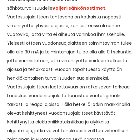
sähköturvallisuudelle
vaijeri sähkönostimet
.
Vuotosuojalaitteen tehtävänä on katkaista nopeasti
virransyöttö lyhyessä ajassa, kun laitteessa ilmenee
vuotovika, jotta virta ei aiheuta vahinkoa ihmiskeholle.
Yleisesti ottaen vuodonsuojalaitteen toimintavirran tulee
olla alle 30 mA ja toiminta-ajan tulee olla alle 0,1 sekuntia,
jotta varmistetaan, että virransyöttö voidaan katkaista
ajoissa ja tehokkaasti vuodon tapahtuessa käyttäjän
henkilökohtaisen turvallisuuden suojelemiseksi.
Vuotosuojalaitteen luotettavuus on ratkaisevan tärkeää.
Laadukas vuodonsuojalaite tunnistaa vuotosignaalin
tarkasti ja reagoi ajoissa. Tällä hetkellä jotkin markkinoilla
olevat kehittyneet vuodonsuojalaitteet käyttävät
kehittynyttä elektroniikkatekniikkaa ja älykkäitä
algoritmeja, jotka voivat tehokkaasti välttää virheellisen
toiminnan ja vuototoiminnan sekä parantaa