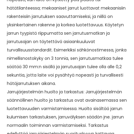
hätätilanteessa; mekaaniset jarrut luottavat mekaanisiin
rakenteisiin jarrutuksen saavuttamiseksi, ja niillä on
yksinkertainen rakenne ja korkea luotettavuus. Käytetyn
jarrun tyypistä riippumatta sen jarrutusmatkan ja
jarrutusajan on täytettävä asiaankuuluvat
turvallisuusstandardit. Esimerkiksi sähkönostimessa, jonka
nimellisnostokyky on 3 tonnia, sen jarrutusmatkaa tulee
säätää 30 mm:n sisällä ja jarrutusajan tulee olla alle 0,2
sekuntia, jotta laite voi pysähtyä nopeasti ja turvallisesti
hätäjarrutuksen aikana.
Jarrujärjestelmän huolto ja tarkastus: Jarrujärjestelmän
säännöllinen huolto ja tarkastus ovat avainasemassa sen
luotettavuuden varmistamisessa. Huolto sisältää jarrun
kulumisen tarkastuksen, jarruvälyksen säädön jne. jarrun
normaalin toiminnan varmistamiseksi. Tarkastus
edellyttää jarrujärjestelmän suorituskyvyn kattavaa