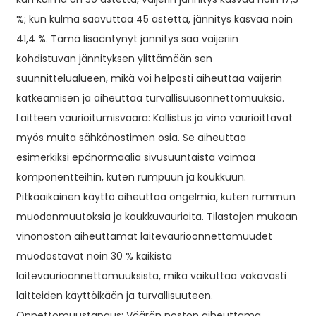
%; kun kulma saavuttaa 45 astetta, jännitys kasvaa noin
41,4 %. Tämä lisääntynyt jännitys saa vaijeriin
kohdistuvan jännityksen ylittämään sen
suunnittelualueen, mikä voi helposti aiheuttaa vaijerin
katkeamisen ja aiheuttaa turvallisuusonnettomuuksia.
Laitteen vaurioitumisvaara: Kallistus ja vino vaurioittavat
myös muita sähkönostimen osia. Se aiheuttaa
esimerkiksi epänormaalia sivusuuntaista voimaa
komponentteihin, kuten rumpuun ja koukkuun.
Pitkäaikainen käyttö aiheuttaa ongelmia, kuten rummun
muodonmuutoksia ja koukkuvaurioita. Tilastojen mukaan
vinonoston aiheuttamat laitevaurioonnettomuudet
muodostavat noin 30 % kaikista
laitevaurioonnettomuuksista, mikä vaikuttaa vakavasti
laitteiden käyttöikään ja turvallisuuteen.
Onnettomuustapaus: Väärän noston aiheuttama