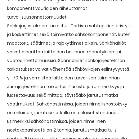
komponenttivaurioiden aiheuttamat
turvallisuusonnettomuudet.
Sähköjärjestelmän tarkastus: Tarkista sähköpiirien eristys
ja koskettimet sekä toimivatko sähkökomponentit, kuten
moottorit, säätimet ja rajakytkimet oikein. Sähköhäiriöt
voivat aiheuttaa laitteiden hallinnan menetyksen tai
vuotoonnettomuuksia. Säännölliset sähköjärjestelmän
tarkastukset voivat vähentää sähkövikojen esiintyvyyttä
yli 70 % ja varmistaa laitteiden turvallisen toiminnan.
Jarrujärjestelmän tarkastus: Tarkista jarrun herkkyys ja
luotettavuus sekä mittaa, täyttääkö jarrutusmatka
vaatimukset. Sähkönostimissa, joiden nimellisnostokyky
on erilainen, jarrutusmatkalla on erilaiset standardit.
Esimerkiksi sähkönostimissa, joiden nimellinen
nostokapasiteetti on 2 tonnia, jarrutusmatkaa tulisi
säätää 20 mm:n sisällä. Jarrujärjestelmän säännöllisellä