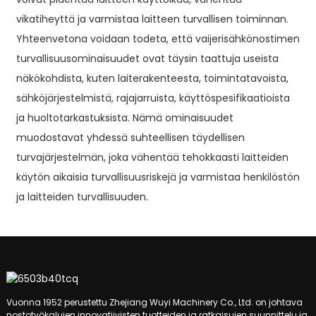
vikatiheyttä ja varmistaa laitteen turvallisen toiminnan.
Yhteenvetona voidaan todeta, että vaijerisähkönostimen
turvallisuusominaisuudet ovat täysin taattuja useista
näkökohdista, kuten laiterakenteesta, toimintatavoista,
sähköjärjestelmistä, rajajarruista, käyttöspesifikaatioista
ja huoltotarkastuksista. Nämä ominaisuudet
muodostavat yhdessä suhteellisen täydellisen
turvajärjestelmän, joka vähentää tehokkaasti laitteiden
käytön aikaisia ​​turvallisuusriskejä ja varmistaa henkilöstön
ja laitteiden turvallisuuden.
Vuonna 1952 perustettu Zhejiang Wuyi Machinery Co., Ltd. on johtava
nostotyökalujen innovatiivisten tuotteiden ja ratkaisujen suunnittelu ja