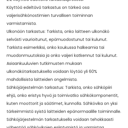
Käyttöä edeltävä tarkastus on tärkeä osa
vaijerisähkönostimien turvallisen toiminnan
varmistamista.
Ulkonäön tarkastus: Tarkista, onko laitteen ulkonäkö
selvästi vaurioitunut, epämuodostunut tai kulunut.
Tarkista esimerkiksi, onko koukussa halkeamia tai
muodonmuutoksia ja onko vaijeri katkennut tai kulunut.
Asiaankuuluvien tutkimusten mukaan
ulkonäkötarkastuksella voidaan löytää yli 60%
mahdollisista laitteiden ongelmista.
Sähköjärjestelmän tarkastus: Tarkista, onko sähköpiiri
ehjä, onko eristys hyvä ja toimivatko sähkökomponentit,
kuten moottorit ja säätimet, kunnolla. Sähkövika on yksi
tärkeimmistä syistä laitteiden epänormaalille toiminnalle.
Sähköjärjestelmän tarkastuksella voidaan tehokkaasti
vähentää sähkövikojen esiintymistä ja varmistaa