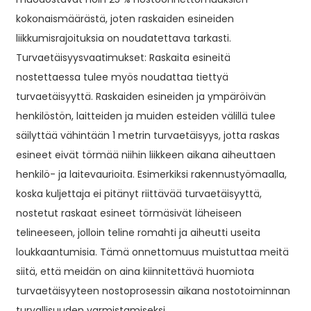
kokonaismäärästä, joten raskaiden esineiden
liikkumisrajoituksia on noudatettava tarkasti.
Turvaetäisyysvaatimukset: Raskaita esineitä
nostettaessa tulee myös noudattaa tiettyä
turvaetäisyyttä. Raskaiden esineiden ja ympäröivän
henkilöstön, laitteiden ja muiden esteiden välillä tulee
säilyttää vähintään 1 metrin turvaetäisyys, jotta raskas
esineet eivät törmää niihin liikkeen aikana aiheuttaen
henkilö- ja laitevaurioita. Esimerkiksi rakennustyömaalla,
koska kuljettaja ei pitänyt riittävää turvaetäisyyttä,
nostetut raskaat esineet törmäsivät läheiseen
telineeseen, jolloin teline romahti ja aiheutti useita
loukkaantumisia. Tämä onnettomuus muistuttaa meitä
siitä, että meidän on aina kiinnitettävä huomiota
turvaetäisyyteen nostoprosessin aikana nostotoiminnan
turvallisuuden varmistamiseksi.