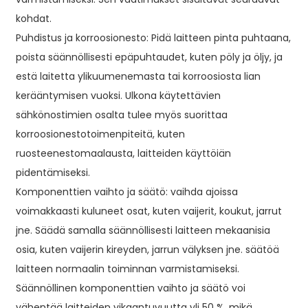
kohdat.
Puhdistus ja korroosionesto: Pidä laitteen pinta puhtaana,
poista säännöllisesti epäpuhtaudet, kuten pöly ja öljy, ja
estä laitetta ylikuumenemasta tai korroosiosta lian
kerääntymisen vuoksi. Ulkona käytettävien
sähkönostimien osalta tulee myös suorittaa
korroosionestotoimenpiteitä, kuten
ruosteenestomaalausta, laitteiden käyttöiän
pidentämiseksi.
Komponenttien vaihto ja säätö: vaihda ajoissa
voimakkaasti kuluneet osat, kuten vaijerit, koukut, jarrut
jne. Säädä samalla säännöllisesti laitteen mekaanisia
osia, kuten vaijerin kireyden, jarrun välyksen jne. säätöä
laitteen normaalin toiminnan varmistamiseksi.
Säännöllinen komponenttien vaihto ja säätö voi
vähentää laitteiden vikaantuvuutta yli 50 %, mikä