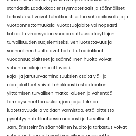
standardit. Laadukkaat eristysmateriaalit ja säännölliset
tarkastukset voivat tehokkaasti estää sähköoikosulkuja ja
vuotoonnettomuuksia. Vuotosuojalaite voi nopeasti
katkaista virransyötön vuodon sattuessa käyttäjän
turvallisuuden suojelemiseksi. Sen luotettavuus ja
säännöllinen huolto ovat tärkeitä. Laadukkaat
vuodonsuojalaitteet ja säännöllinen huolto voivat
vähentää vikoja merkittävästi.
Raja- ja jarruturvaominaisuuksien osalta ylä- ja
alarajalaitteet voivat tehokkaasti estää koukun
ylittämisen turvallisen matka-alueen ja vähentää
törmäysonnettomuuksia; jarrujärjestelmän
luotettavuudella voidaan varmistaa, että laitteisto
pysähtyy hätätilanteessa nopeasti ja turvallisesti.
Jarrujärjestelmän säännöllinen huolto ja tarkastus voivat
vähentää huomattavasti sen vikaantuneisuutta.