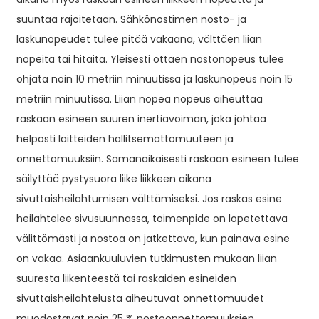
suuntaa rajoitetaan. Sähkönostimen nosto- ja
laskunopeudet tulee pitää vakaana, välttäen liian
nopeita tai hitaita. Yleisesti ottaen nostonopeus tulee
ohjata noin 10 metriin minuutissa ja laskunopeus noin 15
metriin minuutissa. Liian nopea nopeus aiheuttaa
raskaan esineen suuren inertiavoiman, joka johtaa
helposti laitteiden hallitsemattomuuteen ja
onnettomuuksiin. Samanaikaisesti raskaan esineen tulee
säilyttää pystysuora liike liikkeen aikana
sivuttaisheilahtumisen välttämiseksi. Jos raskas esine
heilahtelee sivusuunnassa, toimenpide on lopetettava
välittömästi ja nostoa on jatkettava, kun painava esine
on vakaa. Asiaankuuluvien tutkimusten mukaan liian
suuresta liikenteestä tai raskaiden esineiden
sivuttaisheilahtelusta aiheutuvat onnettomuudet
muodostavat noin 25 % nostoonnettomuuksien