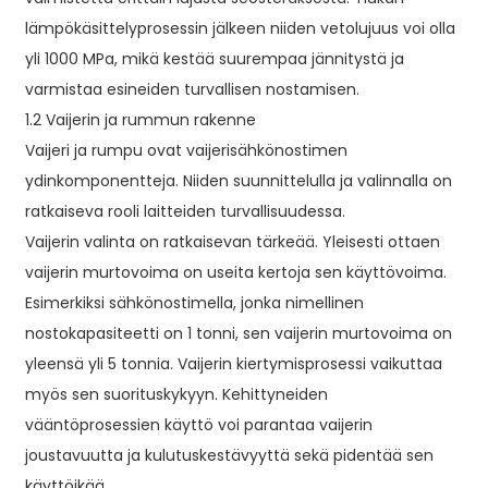
lämpökäsittelyprosessin jälkeen niiden vetolujuus voi olla
yli 1000 MPa, mikä kestää suurempaa jännitystä ja
varmistaa esineiden turvallisen nostamisen.
1.2 Vaijerin ja rummun rakenne
Vaijeri ja rumpu ovat vaijerisähkönostimen
ydinkomponentteja. Niiden suunnittelulla ja valinnalla on
ratkaiseva rooli laitteiden turvallisuudessa.
Vaijerin valinta on ratkaisevan tärkeää. Yleisesti ottaen
vaijerin murtovoima on useita kertoja sen käyttövoima.
Esimerkiksi sähkönostimella, jonka nimellinen
nostokapasiteetti on 1 tonni, sen vaijerin murtovoima on
yleensä yli 5 tonnia. Vaijerin kiertymisprosessi vaikuttaa
myös sen suorituskykyyn. Kehittyneiden
vääntöprosessien käyttö voi parantaa vaijerin
joustavuutta ja kulutuskestävyyttä sekä pidentää sen
käyttöikää.