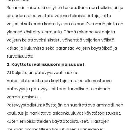
Rummun muotoilu on yhtä tärkeä. Rummun halkaisijan ja
pituuden tulee vastata vaijerin teknisiä tietoja, jotta
vaijeri ei sotkeudu käämityksen aikana. Rummun pinta on
yleensä käsitelty kierreurilla. Tämä rakenne voi ohjata
vaijerin kelattavaksi siististi, vähentää vaijerien välistä
kitkaa ja kulumista sekä parantaa vaijerin käyttöikää ja
turvallisuutta.
2. Käyttöturvallisuusominaisuudet
2.1 Kuljettajan pätevyysvaatimukset
Vaijerisähkönostimen käyttäjällä tulee olla vastaava
pätevyys ja pätevyys laitteen turvallisen toiminnan
varmistamiseksi.
Pätevyystodistus: Käyttäjän on suoritettava ammatillinen
koulutus ja hankittava asiaankuuluvat käyttötodistukset,
kuten erikoislaitteiden käyttötodistukset. Tilastojen
mukaan ammatillisen koulutuksen saaneiden ja