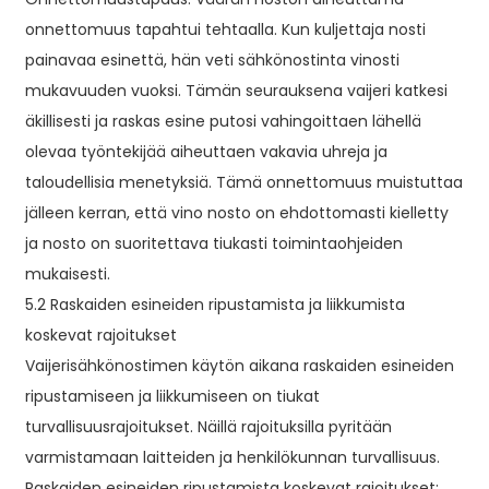
onnettomuus tapahtui tehtaalla. Kun kuljettaja nosti
painavaa esinettä, hän veti sähkönostinta vinosti
mukavuuden vuoksi. Tämän seurauksena vaijeri katkesi
äkillisesti ja raskas esine putosi vahingoittaen lähellä
olevaa työntekijää aiheuttaen vakavia uhreja ja
taloudellisia menetyksiä. Tämä onnettomuus muistuttaa
jälleen kerran, että vino nosto on ehdottomasti kielletty
ja nosto on suoritettava tiukasti toimintaohjeiden
mukaisesti.
5.2 Raskaiden esineiden ripustamista ja liikkumista
koskevat rajoitukset
Vaijerisähkönostimen käytön aikana raskaiden esineiden
ripustamiseen ja liikkumiseen on tiukat
turvallisuusrajoitukset. Näillä rajoituksilla pyritään
varmistamaan laitteiden ja henkilökunnan turvallisuus.
Raskaiden esineiden ripustamista koskevat rajoitukset: