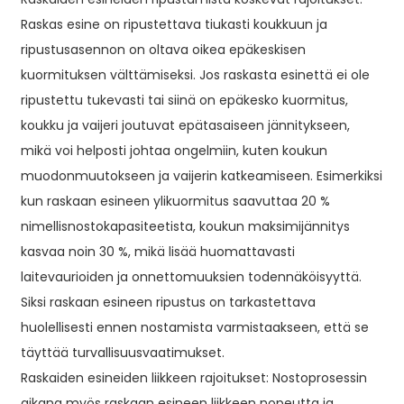
Raskas esine on ripustettava tiukasti koukkuun ja
ripustusasennon on oltava oikea epäkeskisen
kuormituksen välttämiseksi. Jos raskasta esinettä ei ole
ripustettu tukevasti tai siinä on epäkesko kuormitus,
koukku ja vaijeri joutuvat epätasaiseen jännitykseen,
mikä voi helposti johtaa ongelmiin, kuten koukun
muodonmuutokseen ja vaijerin katkeamiseen. Esimerkiksi
kun raskaan esineen ylikuormitus saavuttaa 20 %
nimellisnostokapasiteetista, koukun maksimijännitys
kasvaa noin 30 %, mikä lisää huomattavasti
laitevaurioiden ja onnettomuuksien todennäköisyyttä.
Siksi raskaan esineen ripustus on tarkastettava
huolellisesti ennen nostamista varmistaakseen, että se
täyttää turvallisuusvaatimukset.
Raskaiden esineiden liikkeen rajoitukset: Nostoprosessin
aikana myös raskaan esineen liikkeen nopeutta ja