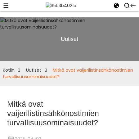
Uutiset
Kotiin
Uutiset
Mitkä ovat vaijerilistinsähkönostimien
turvallisuusominaisuudet?
Mitkä ovat
vaijerilistinsähkönostimien
turvallisuusominaisuudet?