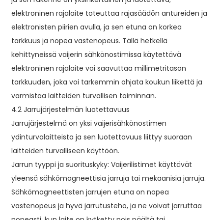
elektroninen rajalaite toteuttaa rajasäädön antureiden ja
elektronisten piirien avulla, ja sen etuna on korkea
tarkkuus ja nopea vastenopeus. Tällä hetkellä
kehittyneissä vaijerin sähkönostimissa käytettävä
elektroninen rajalaite voi saavuttaa millimetritason
tarkkuuden, joka voi tarkemmin ohjata koukun liikettä ja
varmistaa laitteiden turvallisen toiminnan.
4.2 Jarrujärjestelmän luotettavuus
Jarrujärjestelmä on yksi vaijerisähkönostimen
ydinturvalaitteista ja sen luotettavuus liittyy suoraan
laitteiden turvalliseen käyttöön.
Jarrun tyyppi ja suorituskyky: Vaijerilistimet käyttävät
yleensä sähkömagneettisia jarruja tai mekaanisia jarruja.
Sähkömagneettisten jarrujen etuna on nopea
vastenopeus ja hyvä jarrutusteho, ja ne voivat jarruttaa
nopeasti, kun laite on kytketty pois päältä tai