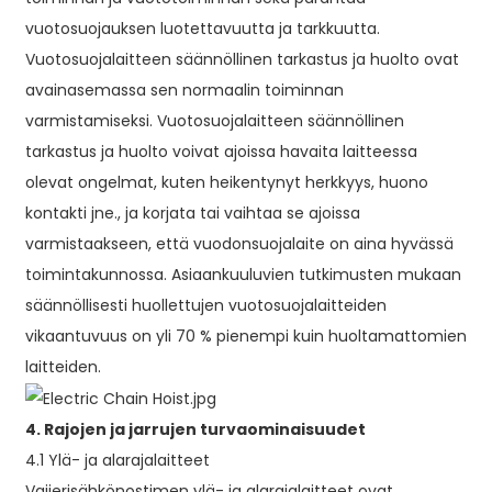
vuotosuojauksen luotettavuutta ja tarkkuutta.
Vuotosuojalaitteen säännöllinen tarkastus ja huolto ovat
avainasemassa sen normaalin toiminnan
varmistamiseksi. Vuotosuojalaitteen säännöllinen
tarkastus ja huolto voivat ajoissa havaita laitteessa
olevat ongelmat, kuten heikentynyt herkkyys, huono
kontakti jne., ja korjata tai vaihtaa se ajoissa
varmistaakseen, että vuodonsuojalaite on aina hyvässä
toimintakunnossa. Asiaankuuluvien tutkimusten mukaan
säännöllisesti huollettujen vuotosuojalaitteiden
vikaantuvuus on yli 70 % pienempi kuin huoltamattomien
laitteiden.
4. Rajojen ja jarrujen turvaominaisuudet
4.1 Ylä- ja alarajalaitteet
Vaijerisähkönostimen ylä- ja alarajalaitteet ovat