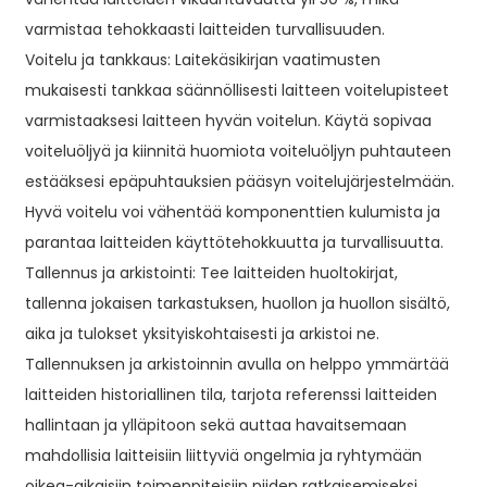
varmistaa tehokkaasti laitteiden turvallisuuden.
Voitelu ja tankkaus: Laitekäsikirjan vaatimusten
mukaisesti tankkaa säännöllisesti laitteen voitelupisteet
varmistaaksesi laitteen hyvän voitelun. Käytä sopivaa
voiteluöljyä ja kiinnitä huomiota voiteluöljyn puhtauteen
estääksesi epäpuhtauksien pääsyn voitelujärjestelmään.
Hyvä voitelu voi vähentää komponenttien kulumista ja
parantaa laitteiden käyttötehokkuutta ja turvallisuutta.
Tallennus ja arkistointi: Tee laitteiden huoltokirjat,
tallenna jokaisen tarkastuksen, huollon ja huollon sisältö,
aika ja tulokset yksityiskohtaisesti ja arkistoi ne.
Tallennuksen ja arkistoinnin avulla on helppo ymmärtää
laitteiden historiallinen tila, tarjota referenssi laitteiden
hallintaan ja ylläpitoon sekä auttaa havaitsemaan
mahdollisia laitteisiin liittyviä ongelmia ja ryhtymään
oikea-aikaisiin toimenpiteisiin niiden ratkaisemiseksi.