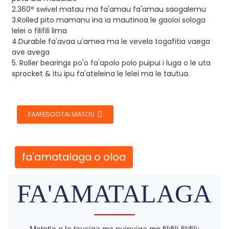
2.360° swivel matau ma fa'amau fa'amau saogalemu
3.Rolled pito mamanu ina ia mautinoa le gaoioi sologa
lelei o filifili lima
4.Durable fa'avaa u'amea ma le vevela togafitia vaega
ave avega
5. Roller bearings po'o fa'apolo polo puipui i luga o le uta
sprocket & itu ipu fa'ateleina le lelei ma le tautua.
FAAFESOOTAI MATOU
fa'amatalaga o oloa
FA'AMATALAGA