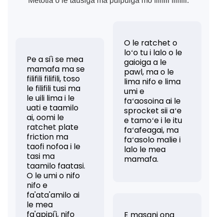
Metotia o le tausiga ma puipuiga mo filifili filifili:
O le ratchet o
loʻo tu i lalo o le
Pe a si'i se mea
gaioiga a le
mamafa ma se
pawl, ma o le
filifili filifili, toso
lima nifo e lima
le filifili tusi ma
umi e
le uili lima i le
faʻaosoina ai le
uati e taamilo
sprocket sii aʻe
ai, oomi le
e tamoʻe i le itu
ratchet plate
faʻafeagai, ma
friction ma
faʻasolo malie i
taofi nofoa i le
lalo le mea
tasi ma
mamafa.
taamilo faatasi.
O le umi o nifo
nifo e
fa'ata'amilo ai
le mea
fa'apipi'i, nifo
E masani ona