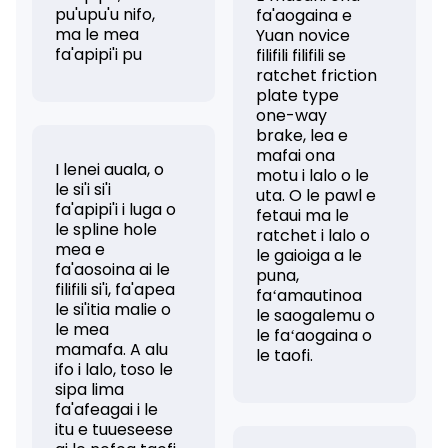
pu'upu'u nifo,
fa'aogaina e
ma le mea
Yuan novice
fa'apipi'i pu
filifili filifili se
ratchet friction
plate type
one-way
brake, lea e
mafai ona
I lenei auala, o
motu i lalo o le
le si'i si'i
uta. O le pawl e
fa'apipi'i i luga o
fetaui ma le
le spline hole
ratchet i lalo o
mea e
le gaioiga a le
fa'aosoina ai le
puna,
filifili si'i, fa'apea
faʻamautinoa
le si'itia malie o
le saogalemu o
le mea
le faʻaogaina o
mamafa. A alu
le taofi.
ifo i lalo, toso le
sipa lima
fa'afeagai i le
itu e tuueseese