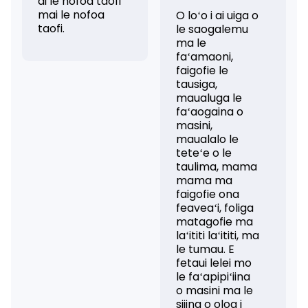
ai le nofoa taofi
mai le nofoa
O loʻo i ai uiga o
taofi.
le saogalemu
ma le
faʻamaoni,
faigofie le
tausiga,
maualuga le
faʻaogaina o
masini,
maualalo le
teteʻe o le
taulima, mama
mama ma
faigofie ona
feaveaʻi, foliga
matagofie ma
laʻititi laʻititi, ma
le tumau. E
fetaui lelei mo
le faʻapipiʻiina
o masini ma le
siiina o oloa i