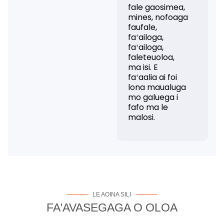
fale gaosimea,
mines, nofoaga
faufale,
faʻailoga,
faʻailoga,
faleteuoloa,
ma isi. E
faʻaalia ai foi
lona maualuga
mo galuega i
fafo ma le
malosi.
LE AOINA SILI
FA'AVASEGAGA O OLOA