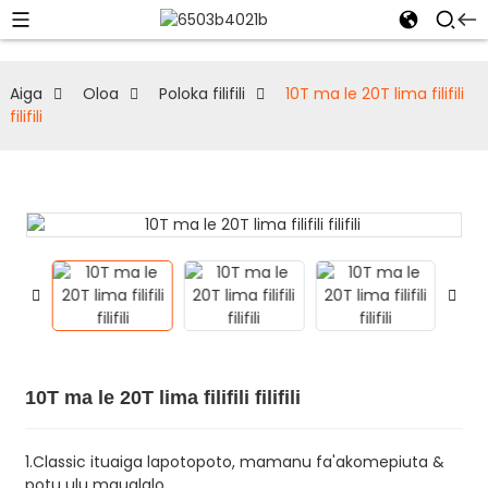
Aiga
Oloa
Poloka filifili
10T ma le 20T lima filifili
filifili
10T ma le 20T lima filifili filifili
1.Classic ituaiga lapotopoto, mamanu fa'akomepiuta &
potu ulu maualalo