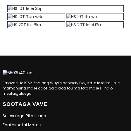
Faʻavae i le 1952, Zhejiang Wuyi Machinery Co., Ltd. o le taʻitaʻi o le
mamanuina ma le gaosiga o oloa fou ma fofo mo le siiina o
meafaigaluega.
SOOTAGA VAVE
Su'esu'ega Pito I Luga
Faafesootai Matou