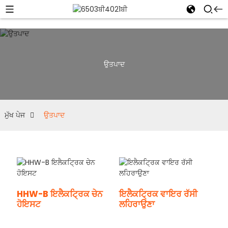
ਉਤਪਾਦ
ਮੁੱਖ ਪੇਜ
ਉਤਪਾਦ
HHW-B ਇਲੈਕਟ੍ਰਿਕ ਚੇਨ
ਇਲੈਕਟ੍ਰਿਕ ਵਾਇਰ ਰੱਸੀ
ਹੋਇਸਟ
ਲਹਿਰਾਉਣਾ