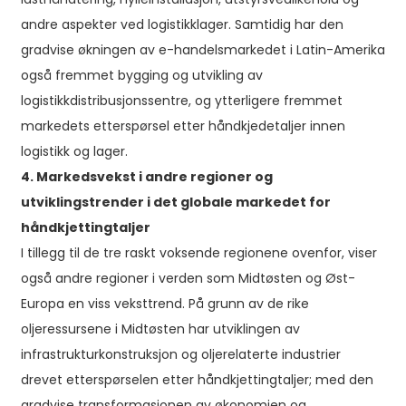
andre aspekter ved logistikklager. Samtidig har den
gradvise økningen av e-handelsmarkedet i Latin-Amerika
også fremmet bygging og utvikling av
logistikkdistribusjonssentre, og ytterligere fremmet
markedets etterspørsel etter håndkjedetaljer innen
logistikk og lager.
4. Markedsvekst i andre regioner og
utviklingstrender i det globale markedet for
håndkjettingtaljer
I tillegg til de tre raskt voksende regionene ovenfor, viser
også andre regioner i verden som Midtøsten og Øst-
Europa en viss veksttrend. På grunn av de rike
oljeressursene i Midtøsten har utviklingen av
infrastrukturkonstruksjon og oljerelaterte industrier
drevet etterspørselen etter håndkjettingtaljer; med den
gradvise transformasjonen av økonomien og