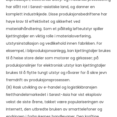
har slått rot i Sørøst-asiatiske land, og danner en
komplett industrikjede. Disse produksjonsbedriftene har
høye krav til effektivitet og sikkerhet ved
materialhåndtering. Som et pålitelig løfteutstyr spiller
kjettingtaljer en viktig rolle i materialoverføring,
utstyrsinstallasjon og vedlikehold innen fabrikken. For
eksempel, i bilproduksjonsanlegg, kan kjettingtaljer brukes
til å heise store deler som motorer og girkasser; på
produksjonslinjer for elektronisk utstyr kan kjettingtaljer
brukes til å flytte tungt utstyr og råvarer for å sikre jevn
fremdrift av produksjonsprosessen.
(III) Rask utvikling av e-handel og logistikkbransjen
Netthandelsmarkedet i Sørøst-Asia har vist eksplosiv
vekst de siste årene, takket være populariseringen av
Internett, den utbredte bruken av smarttelefoner og
endringen i forbrukernes handlevaner. Den kraftige