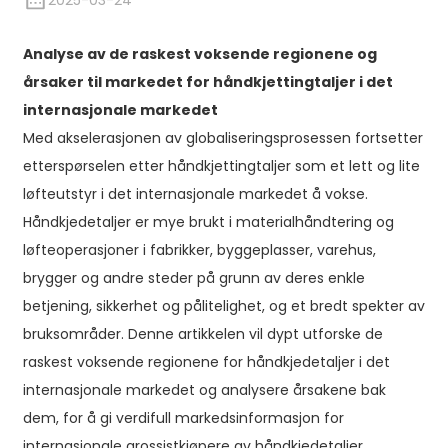
2025-03-24
Analyse av de raskest voksende regionene og
årsaker til markedet for håndkjettingtaljer i det
internasjonale markedet
Med akselerasjonen av globaliseringsprosessen fortsetter
etterspørselen etter håndkjettingtaljer som et lett og lite
løfteutstyr i det internasjonale markedet å vokse.
Håndkjedetaljer er mye brukt i materialhåndtering og
løfteoperasjoner i fabrikker, byggeplasser, varehus,
brygger og andre steder på grunn av deres enkle
betjening, sikkerhet og pålitelighet, og et bredt spekter av
bruksområder. Denne artikkelen vil dypt utforske de
raskest voksende regionene for håndkjedetaljer i det
internasjonale markedet og analysere årsakene bak
dem, for å gi verdifull markedsinformasjon for
internasjonale grossistkjøpere av håndkjedetaljer.