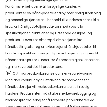
For å møte behovene til forskjellige kunder, vil
produsenter av håndkjedetaljer tilby mer rikelig tilpasning
og personlige tjenester. I henhold til kundenes spesifikke
krav, er håndkjedetaljeprodukter med spesielle
spesifikasjoner, funksjoner og utseende designet og
produsert. Lever for eksempel eksplosjonssikre
håndkjettingtaljer og anti-korrosjonshåndkjedetaljer til
kunder i spesifikke bransjer; tilpasse fargen og logoen til
håndkjedetaljer for kunder for å forbedre gjenkjennelsen
og merkevarebildet til produktene.
(IV) Økt markedskonkurranse og merkevarebygging
Med den kontinuerlige utvidelsen av markedet for
håndkjedetaljer vil markedskonkurransen bli stadig
hardere. Produsenter må styrke merkevarebygging og
markedspromotering for å forbedre populariteten og
omdømmet til produktene deres. Ved å tilby produkter