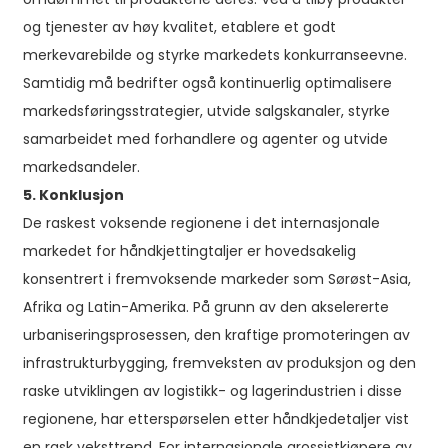
og tjenester av høy kvalitet, etablere et godt
merkevarebilde og styrke markedets konkurranseevne.
Samtidig må bedrifter også kontinuerlig optimalisere
markedsføringsstrategier, utvide salgskanaler, styrke
samarbeidet med forhandlere og agenter og utvide
markedsandeler.
5. Konklusjon
De raskest voksende regionene i det internasjonale
markedet for håndkjettingtaljer er hovedsakelig
konsentrert i fremvoksende markeder som Sørøst-Asia,
Afrika og Latin-Amerika. På grunn av den akselererte
urbaniseringsprosessen, den kraftige promoteringen av
infrastrukturbygging, fremveksten av produksjon og den
raske utviklingen av logistikk- og lagerindustrien i disse
regionene, har etterspørselen etter håndkjedetaljer vist
en rask veksttrend. For internasjonale grossistkjøpere av