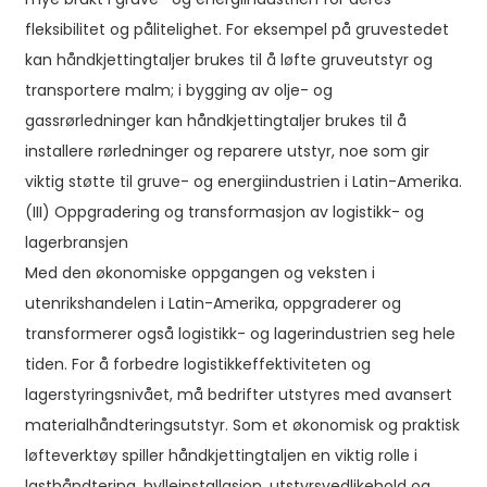
fleksibilitet og pålitelighet. For eksempel på gruvestedet
kan håndkjettingtaljer brukes til å løfte gruveutstyr og
transportere malm; i bygging av olje- og
gassrørledninger kan håndkjettingtaljer brukes til å
installere rørledninger og reparere utstyr, noe som gir
viktig støtte til gruve- og energiindustrien i Latin-Amerika.
(III) Oppgradering og transformasjon av logistikk- og
lagerbransjen
Med den økonomiske oppgangen og veksten i
utenrikshandelen i Latin-Amerika, oppgraderer og
transformerer også logistikk- og lagerindustrien seg hele
tiden. For å forbedre logistikkeffektiviteten og
lagerstyringsnivået, må bedrifter utstyres med avansert
materialhåndteringsutstyr. Som et økonomisk og praktisk
løfteverktøy spiller håndkjettingtaljen en viktig rolle i
lasthåndtering, hylleinstallasjon, utstyrsvedlikehold og