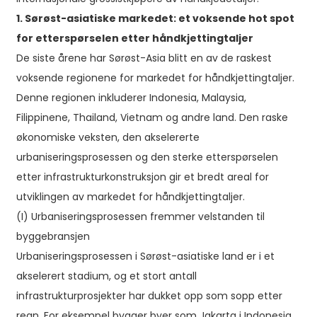
1. Sørøst-asiatiske markedet: et voksende hot spot
for etterspørselen etter håndkjettingtaljer
De siste årene har Sørøst-Asia blitt en av de raskest
voksende regionene for markedet for håndkjettingtaljer.
Denne regionen inkluderer Indonesia, Malaysia,
Filippinene, Thailand, Vietnam og andre land. Den raske
økonomiske veksten, den akselererte
urbaniseringsprosessen og den sterke etterspørselen
etter infrastrukturkonstruksjon gir et bredt areal for
utviklingen av markedet for håndkjettingtaljer.
(I) Urbaniseringsprosessen fremmer velstanden til
byggebransjen
Urbaniseringsprosessen i Sørøst-asiatiske land er i et
akselerert stadium, og et stort antall
infrastrukturprosjekter har dukket opp som sopp etter
regn. For eksempel bygger byer som Jakarta i Indonesia,