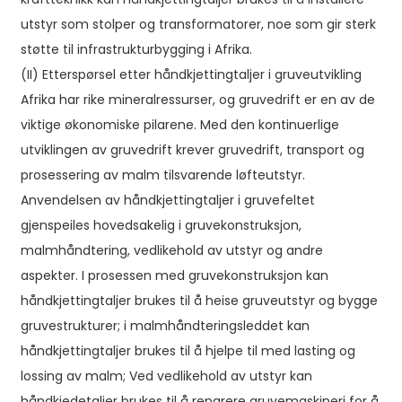
utstyr som stolper og transformatorer, noe som gir sterk
støtte til infrastrukturbygging i Afrika.
(II) Etterspørsel etter håndkjettingtaljer i gruveutvikling
Afrika har rike mineralressurser, og gruvedrift er en av de
viktige økonomiske pilarene. Med den kontinuerlige
utviklingen av gruvedrift krever gruvedrift, transport og
prosessering av malm tilsvarende løfteutstyr.
Anvendelsen av håndkjettingtaljer i gruvefeltet
gjenspeiles hovedsakelig i gruvekonstruksjon,
malmhåndtering, vedlikehold av utstyr og andre
aspekter. I prosessen med gruvekonstruksjon kan
håndkjettingtaljer brukes til å heise gruveutstyr og bygge
gruvestrukturer; i malmhåndteringsleddet kan
håndkjettingtaljer brukes til å hjelpe til med lasting og
lossing av malm; Ved vedlikehold av utstyr kan
håndkjedetaljer brukes til å reparere gruvemaskineri for å