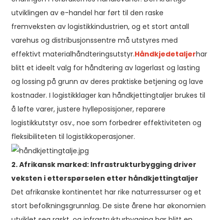
utviklingen av e-handel har ført til den raske
fremveksten av logistikkindustrien, og et stort antall
varehus og distribusjonssentre må utstyres med
effektivt materialhåndteringsutstyr.
Håndkjedetaljer
har
blitt et ideelt valg for håndtering av lagerlast og lasting
og lossing på grunn av deres praktiske betjening og lave
kostnader. I logistikklager kan håndkjettingtaljer brukes til
å løfte varer, justere hylleposisjoner, reparere
logistikkutstyr osv., noe som forbedrer effektiviteten og
fleksibiliteten til logistikkoperasjoner.
2. Afrikansk marked: Infrastrukturbygging driver
veksten i etterspørselen etter håndkjettingtaljer
Det afrikanske kontinentet har rike naturressurser og et
stort befolkningsgrunnlag. De siste årene har økonomien
utviklet seg raskt, og infrastrukturbygging har blitt en