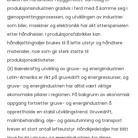
produksjonsindustrien gradvis i ferd med å komme seg i
gjenopprettingsprosessen, og utviklingen av industrier
som biler, maskiner og elektronikk har økt etterspørselen
etter håndheiser. I produksjonsfabrikker kan
håndkjettingtaljer brukes til å løfte utstyr og håndtere
materialer, noe som gir sterk støtte til
produksjonsaktiviteter.
(II) Bærekraftig utvikling av gruve- og energiindustrien
Latin-Amerika er rikt på gruvedrift og energiressurser, og
gruve- og energiindustrien har alltid vært viktige
økonomiske pilarer i regionen. På bakgrunn av økonomisk
oppgang fortsetter gruve- og energiindustrien å
opprettholde en stabil utviklingstrend. Gruvedrift,
malmbehandling, olje- og gassutvinning og transport
krever et stort antall løfteutstyr. Håndkjedetaljer har blitt
mye brukt i gruve- og energiindustrien for deres