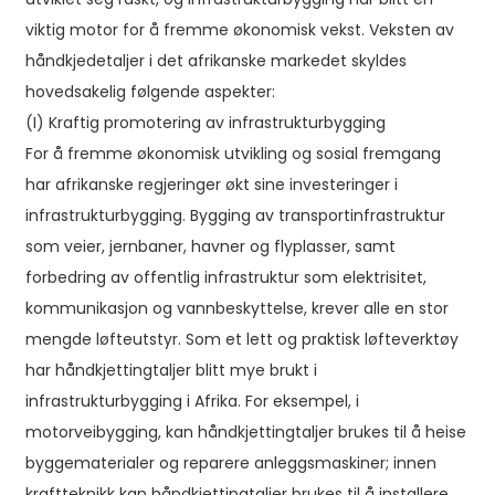
viktig motor for å fremme økonomisk vekst. Veksten av
håndkjedetaljer i det afrikanske markedet skyldes
hovedsakelig følgende aspekter:
(I) Kraftig promotering av infrastrukturbygging
For å fremme økonomisk utvikling og sosial fremgang
har afrikanske regjeringer økt sine investeringer i
infrastrukturbygging. Bygging av transportinfrastruktur
som veier, jernbaner, havner og flyplasser, samt
forbedring av offentlig infrastruktur som elektrisitet,
kommunikasjon og vannbeskyttelse, krever alle en stor
mengde løfteutstyr. Som et lett og praktisk løfteverktøy
har håndkjettingtaljer blitt mye brukt i
infrastrukturbygging i Afrika. For eksempel, i
motorveibygging, kan håndkjettingtaljer brukes til å heise
byggematerialer og reparere anleggsmaskiner; innen
kraftteknikk kan håndkjettingtaljer brukes til å installere