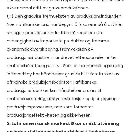
sikre normal drift av gruveproduksjonen.
(III) Den gradvise fremveksten av produksjonsindustrien
Noen afrikanske land har begynt å fokusere på å utvikle
sin egen produksjonsindustri for å redusere sin
avhengighet av importerte produkter og fremme
økonomisk diversifisering. Fremveksten av
produksjonsindustrien har drevet etterspørselen etter
materialhåndteringsutstyr. Som et økonomisk og rimelig
løfteverktøy har håndheiser gradvis blitt foretrukket av
afrikanske produksjonsbedrifter. I afrikanske
produksjonsfabrikker kan håndheiser brukes til
materialoverføring, utstyrsinstallasjon og igangkjøring i
produksjonsprosessen, noe som forbedrer
produksjonseffektiviteten og sikkerheten.
3. Latinamerikansk marked: Økonomisk utvinning
og industriell oppgradering bidrar til veksten av