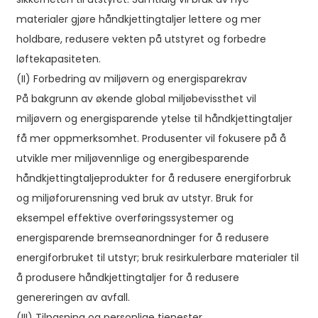
materialer gjøre håndkjettingtaljer lettere og mer
holdbare, redusere vekten på utstyret og forbedre
løftekapasiteten.
(II) Forbedring av miljøvern og energisparekrav
På bakgrunn av økende global miljøbevissthet vil
miljøvern og energisparende ytelse til håndkjettingtaljer
få mer oppmerksomhet. Produsenter vil fokusere på å
utvikle mer miljøvennlige og energibesparende
håndkjettingtaljeprodukter for å redusere energiforbruk
og miljøforurensning ved bruk av utstyr. Bruk for
eksempel effektive overføringssystemer og
energisparende bremseanordninger for å redusere
energiforbruket til utstyr; bruk resirkulerbare materialer til
å produsere håndkjettingtaljer for å redusere
genereringen av avfall.
(III) Tilpasning og personlige tjenester