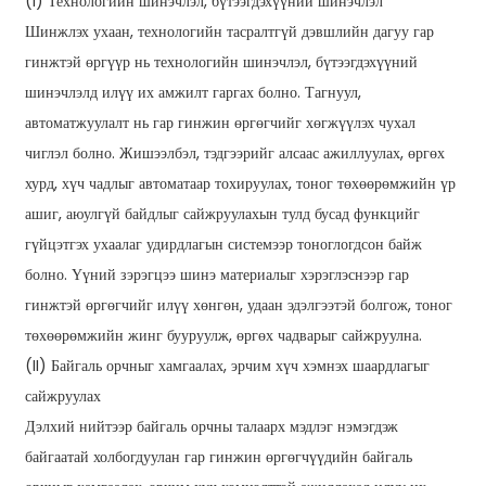
(I) Технологийн шинэчлэл, бүтээгдэхүүний шинэчлэл
Шинжлэх ухаан, технологийн тасралтгүй дэвшлийн дагуу гар
гинжтэй өргүүр нь технологийн шинэчлэл, бүтээгдэхүүний
шинэчлэлд илүү их амжилт гаргах болно. Тагнуул,
автоматжуулалт нь гар гинжин өргөгчийг хөгжүүлэх чухал
чиглэл болно. Жишээлбэл, тэдгээрийг алсаас ажиллуулах, өргөх
хурд, хүч чадлыг автоматаар тохируулах, тоног төхөөрөмжийн үр
ашиг, аюулгүй байдлыг сайжруулахын тулд бусад функцийг
гүйцэтгэх ухаалаг удирдлагын системээр тоноглогдсон байж
болно. Үүний зэрэгцээ шинэ материалыг хэрэглэснээр гар
гинжтэй өргөгчийг илүү хөнгөн, удаан эдэлгээтэй болгож, тоног
төхөөрөмжийн жинг бууруулж, өргөх чадварыг сайжруулна.
(II) Байгаль орчныг хамгаалах, эрчим хүч хэмнэх шаардлагыг
сайжруулах
Дэлхий нийтээр байгаль орчны талаарх мэдлэг нэмэгдэж
байгаатай холбогдуулан гар гинжин өргөгчүүдийн байгаль