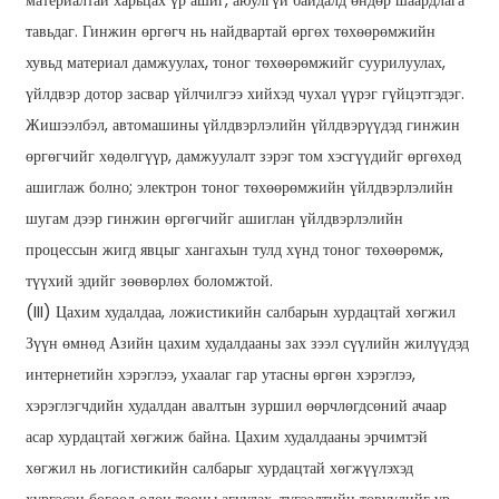
материалтай харьцах үр ашиг, аюулгүй байдалд өндөр шаардлага
тавьдаг. Гинжин өргөгч нь найдвартай өргөх төхөөрөмжийн
хувьд материал дамжуулах, тоног төхөөрөмжийг суурилуулах,
үйлдвэр дотор засвар үйлчилгээ хийхэд чухал үүрэг гүйцэтгэдэг.
Жишээлбэл, автомашины үйлдвэрлэлийн үйлдвэрүүдэд гинжин
өргөгчийг хөдөлгүүр, дамжуулалт зэрэг том хэсгүүдийг өргөхөд
ашиглаж болно; электрон тоног төхөөрөмжийн үйлдвэрлэлийн
шугам дээр гинжин өргөгчийг ашиглан үйлдвэрлэлийн
процессын жигд явцыг хангахын тулд хүнд тоног төхөөрөмж,
түүхий эдийг зөөвөрлөх боломжтой.
(III) Цахим худалдаа, ложистикийн салбарын хурдацтай хөгжил
Зүүн өмнөд Азийн цахим худалдааны зах зээл сүүлийн жилүүдэд
интернетийн хэрэглээ, ухаалаг гар утасны өргөн хэрэглээ,
хэрэглэгчдийн худалдан авалтын зуршил өөрчлөгдсөний ачаар
асар хурдацтай хөгжиж байна. Цахим худалдааны эрчимтэй
хөгжил нь логистикийн салбарыг хурдацтай хөгжүүлэхэд