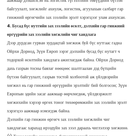
аажмаар дээшилсэн нь логистик түгээлтийн төвүүдийн бүтээн
байгуулалт, хөгжлийг ахиулж, логистик, агуулахын салбарт гар
гинжний өргөгчийн зах зээлийн эрэлт хэрэгцээг улам ахиулсан.
4. Бусад бүс нутгийн зах зээлийн өсөлт, дэлхийн гар гинжний
өргүүрийн зах зээлийн хөгжлийн чиг хандлага
Дээр дурдсан гурван хурдацтай хөгжиж буй бүс нутгаас гадна
Ойрхи Дорнод, Зүүн Европ зэрэг дэлхийн бусад бүс нутагт ч
тодорхой өсөлтийн хандлага ажиглагдаж байна. Ойрхи Дорнод
дахь газрын тосны баялаг нөөцөөс шалтгаалан дэд бүтцийн
бүтээн байгуулалт, газрын тостой холбоотой аж үйлдвэрийн
хөгжил нь гар гинжний өргүүрийн эрэлтийг бий болгосон; Зүүн
Европын эдийн засаг аажмаар өөрчлөгдөж, үйлдвэржилт
хөгжихийн хэрээр өргөх тоног төхөөрөмжийн зах зээлийн эрэлт
хэрэгцээ аажмаар нэмэгдэж байна.
Дэлхийн гар гинжин өргөгч зах зээлийн хөгжлийн чиг
хандлагаас харахад ирээдүйн зах зээл дараахь чиглэлээр хөгжинө.