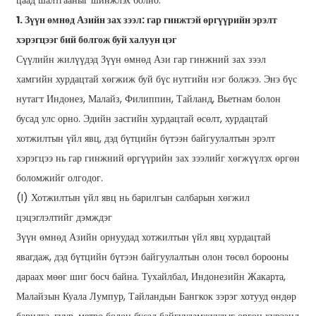
цаад шалтгааныг шинжлэх болно.
1. Зүүн өмнөд Азийн зах зээл: гар гинжтэй өргүүрийн эрэлт
хэрэгцээг бий болгож буй халуун цэг
Сүүлийн жилүүдэд Зүүн өмнөд Ази гар гинжний зах зээл
хамгийн хурдацтай хөгжиж буй бүс нутгийн нэг болжээ. Энэ бүс
нутагт Индонез, Малайз, Филиппин, Тайланд, Вьетнам болон
бусад улс орно. Эдийн засгийн хурдацтай өсөлт, хурдацтай
хотжилтын үйл явц, дэд бүтцийн бүтээн байгуулалтын эрэлт
хэрэгцээ нь гар гинжний өргүүрийн зах зээлийг хөгжүүлэх өргөн
боломжийг олгодог.
(I) Хотжилтын үйл явц нь барилгын салбарын хөгжил
цэцэглэлтийг дэмждэг
Зүүн өмнөд Азийн орнуудад хотжилтын үйл явц хурдацтай
явагдаж, дэд бүтцийн бүтээн байгуулалтын олон төсөл борооны
дараах мөөг шиг босч байна. Тухайлбал, Индонезийн Жакарта,
Малайзын Куала Лумпур, Тайландын Бангкок зэрэг хотууд өндөр