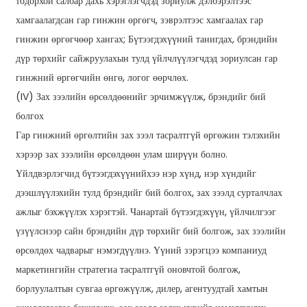
тодорхой салбар дахь хэрэглэгчдэд зориулж дэлбэрэлтээс
хамгаалагдсан гар гинжин өргөгч, зэврэлтээс хамгаалах гар
гинжин өргөгчөөр хангах; Бүтээгдэхүүний танигдах, брэндийн
дүр төрхийг сайжруулахын тулд үйлчлүүлэгчдэд зориулсан гар
гинжний өргөгчийн өнгө, логог өөрчлөх.
(IV) Зах зээлийн өрсөлдөөнийг эрчимжүүлж, брэндийг бий
болгох
Гар гинжний өргөлтийн зах зээл тасралтгүй өргөжин тэлэхийн
хэрээр зах зээлийн өрсөлдөөн улам ширүүн болно.
Үйлдвэрлэгчид бүтээгдэхүүнийхээ нэр хүнд, нэр хүндийг
дээшлүүлэхийн тулд брэндийг бий болгох, зах зээлд сурталчлах
ажлыг бэхжүүлэх хэрэгтэй. Чанартай бүтээгдэхүүн, үйлчилгээг
үзүүлснээр сайн брэндийн дүр төрхийг бий болгож, зах зээлийн
өрсөлдөх чадварыг нэмэгдүүлнэ. Үүний зэрэгцээ компаниуд
маркетингийн стратегиа тасралтгүй оновчтой болгож,
борлуулалтын сувгаа өргөжүүлж, дилер, агентуудтай хамтын