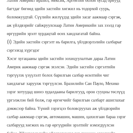
Латин Америкт Бразил, Мексик, Аргентин болон бусад орнууд
багтдаг бөгөөд эдийн засгийн хөгжил нь тодорхой суурь,
боломжуудтай. Сүүлийн жилүүдэд эдийн засаг аажмаар сэргэж,
аж үйлдвэрийг сайжруулснаар Латин Америкийн зах зээлд гар
өргүүрийн эрэлт хурдацтай өсөх хандлагатай байна.
(I) Эдийн засгийн сэргэлт нь барилга, үйлдвэрлэлийн салбарыг
сэргээхэд хүргэдэг
Хэсэг хугацааны эдийн засгийн зохицуулалтын дараа Латин
Америк аажмаар сэргэж эхэлсэн. Эдийн засгийн сэргэлтийн
тэргүүлэх үзүүлэлт болох барилгын салбар өсөлтийн чиг
хандлагыг харуулж тэргүүлсэн. Бразилийн Сан Пауло, Мехико
зэрэг хотуудад шинэ худалдааны барилгууд, орон сууцны төслүүд
үргэлжлэн бий болж, гар өргөгчийг барилгын салбарт ашиглахыг
дэмжсээр байна. Үүний зэрэгцээ боловсруулах аж үйлдвэрийн
салбар аажмаар сэргэж, автомашин, машин, цахилгаан бараа зэрэг
салбарууд хөгжих нь гар өргүүрийн эрэлтийг нэмэгдүүлсэн