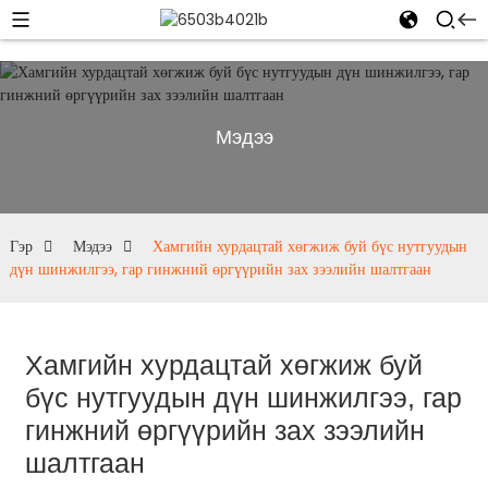
Мэдээ
Гэр
Мэдээ
Хамгийн хурдацтай хөгжиж буй бүс нутгуудын
дүн шинжилгээ, гар гинжний өргүүрийн зах зээлийн шалтгаан
Хамгийн хурдацтай хөгжиж буй
бүс нутгуудын дүн шинжилгээ, гар
гинжний өргүүрийн зах зээлийн
шалтгаан