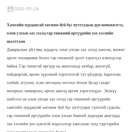
2025-03-24
Хамгийн хурдацтай хөгжиж буй бүс нутгуудын дүн шинжилгээ,
олон улсын зах зээлд гар гинжний өргүүрийн зах зээлийн
шалтгаан
Даяаршлын үйл явц хурдасч, олон улсын зах зээлд хөнгөн, жижиг
өргөх төхөөрөмж болох гар гинжний эрэлт хэрэгцээ нэмэгдсээр
байна. Гар гинжтэй өргүүр нь ашиглахад хялбар, аюулгүй,
найдвартай, өргөн хүрээний хэрэглээтэй тул үйлдвэр, барилгын
талбай, агуулах, усан онгоцны зогсоол болон бусад газарт
материал зөөвөрлөх, өргөх ажилд өргөн хэрэглэгддэг. Энэхүү
нийтлэл нь олон улсын зах зээлд гар гинжний өргүүрийн
хамгийн хурдацтай хөгжиж буй бүс нутгуудыг гүнзгий судалж,
гар гинжний өргүүрийн олон улсын бөөний худалдан авагчдад
зах зээлийн үнэ цэнэтэй мэдээллээр хангахын тулд тэдгээрийн