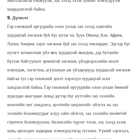
ажиллагаагаа бэхжүүлж, зах зээлд эзлэх хувийг нэмэгдүүлэх
шаардлагатай байна.
5. Дүгнэлт
Гар гинжний өргүүрийн олон улсын зах зээлд хамгийн
хурдацтай хөгжиж буй бүс нутаг нь Зүүн Өмнөд Ази, Африк,
Латин Америк зэрэг хөгжиж буй зах зээлд төвлөрдөг. Эдгээр бүс
нутагт хотжилтын үйл явц хурдацтай явагдаж, дэд бүтцийн
бүтээн байгуулалт эрчимтэй хөгжиж, үйлдвэрлэлийн өсөлт
нэмэгдэж, логистик, агуулахын аж үйлдвэрүүд хурдацтай хөгжиж
байгаа тул гар гинжний эрэлт хэрэгцээ хурдацтай өсөх
хандлагатай байна. Гар гинжний өргүүрийн олон улсын бөөний
худалдан авагчдын хувьд эдгээр бүс нутгийн зах зээлийн
өсөлтийн чиг хандлага, эрэлтийн онцлогийг ойлгох нь зах
зээлийн боломжуудыг илүү сайн ойлгох, зах зээлийн оновчтой
стратеги боловсруулах, бизнесийн хүрээг тэлэх, зах зээлд эзлэх
хувь, өрсөлдөх чадварыг нэмэгдүүлэхэд тусална. Үүний зэрэгцээ,