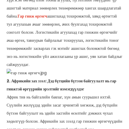
хүргэсэн бөгөөд олон тооны агуулах, түгээлтийн төвүүдийг үр
ашигтай материал зөөвөрлөх төхөөрөмжөөр хангах шаардлагатай
байна.
Гар гинж өргөгч
ашиглахад тохиромжтой, хямд өртөгтэй
тул агуулахын ачааг зөөвөрлөх, ачих буулгахад тохиромжтой
сонголт болсон. Логистикийн агуулахад гар гинжин өргөгчийг
ачаа өргөх, тавиурын байрлалыг тохируулах, логистикийн тоног
төхөөрөмжийг засварлах гэх мэтийг ашиглах боломжтой бөгөөд
энэ нь логистикийн үйл ажиллагааны үр ашиг, уян хатан байдлыг
сайжруулдаг.
2. Африкийн зах зээл: Дэд бүтцийн бүтээн байгуулалт нь гар
гинжтэй өргүүрийн эрэлтийг нэмэгдүүлдэг
Африк тив нь байгалийн баялаг, хүн амын суурьшил ихтэй.
Сүүлийн жилүүдэд эдийн засаг эрчимтэй хөгжиж, дэд бүтцийн
бүтээн байгуулалт нь эдийн засгийн өсөлтийг дэмжих чухал
хөдөлгүүр болсон. Африкийн зах зээлд гар гинжин өргөгчүүдийн