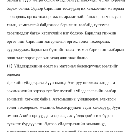
барилга, гүүр, метро болон бусад байгууламжуудыг өргөн хүрээнд
барьж байна. Эдгээр барилгын төслүүдэд их хэмжээний материал
зөөвөрлөх, өргөх төхөөрөмж шаардлагатай. Гинж өргөгч нь уян
хатан, хэмнэлттэй байдгаараа барилгын талбайд түгээмэл
хэрэглэгддэг багаж хэрэгслийн нэг болжээ. Барилгад гинжин
өргөгчийг барилгын материалын өргөх, тоног төхөөрөмж
суурилуулах, барилгын бүтцийг засах гэх мэт барилгын салбарын
олон талт хэрэгцээг хангахад ашиглаж болно.
(II) Үйлдвэрлэлийн өсөлт нь материал боловсруулах эрэлтийг
өдөөдөг
Дэлхийн үйлдвэрлэл Зүүн өмнөд Ази руу шилжих хандлага
эрчимжихийн хэрээр тус бүс нутгийн үйлдвэрлэлийн салбар
эрчимтэй хөгжиж байна. Автомашины үйлдвэрлэл, электрон
тоног төхөөрөмж, механик боловсруулалт зэрэг салбарууд Зүүн
өмнөд Азийн орнуудад газар авч, аж үйлдвэрийн иж бүрэн
сүлжээг бүрдүүлсэн. Эдгээр үйлдвэрлэлийн компаниуд