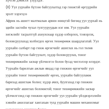
хүчтэй дэмжлэг үзүүлдэг.
(II) Уул уурхайн бүтээн байгуулалтад гар гинжтэй өргүүрийн
эрэлт хэрэгцээ
Африк нь ашигт малтмалын арвин нөөцтэй бөгөөд уул уурхай нь
эдийн засгийн чухал тулгууруудын нэг юм. Уул уурхайн
хөгжлийг тасралтгүй ахиулснаар хүдэр олборлох, тээвэрлэх,
боловсруулахад холбогдох өргөх төхөөрөмж шаардлагатай. Уул
уурхайн салбарт гар гинж өргөгчийг ашиглах нь гол төлөв
уурхайн бүтээн байгуулалт, хүдэр боловсруулах, тоног
төхөөрөмжийн засвар үйлчилгээ болон бусад чиглэлээр илэрдэг.
Уурхайн барилгын ажлын явцад гар гинжин өргөгчийг уул
уурхайн тоног төхөөрөмжийг өргөх, уурхайн байгууламж
барихад ашиглаж болно; хүдэр ачих, буулгахад гар гинжин
өргөгчийг ашиглах боломжтой; тоног төхөөрөмжийн засвар
үйлчилгээнд гар гинжин өргөгчийг уул уурхайн үйлдвэрлэлийн
хэвийн ажиллагааг хангахын тулд уурхайн машин механизмыг