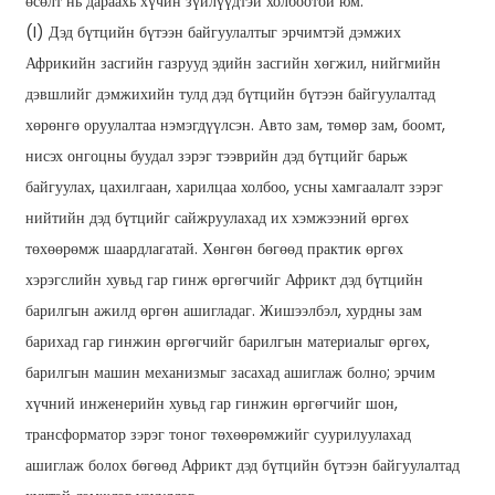
өсөлт нь дараахь хүчин зүйлүүдтэй холбоотой юм.
(I) Дэд бүтцийн бүтээн байгуулалтыг эрчимтэй дэмжих
Африкийн засгийн газрууд эдийн засгийн хөгжил, нийгмийн
дэвшлийг дэмжихийн тулд дэд бүтцийн бүтээн байгуулалтад
хөрөнгө оруулалтаа нэмэгдүүлсэн. Авто зам, төмөр зам, боомт,
нисэх онгоцны буудал зэрэг тээврийн дэд бүтцийг барьж
байгуулах, цахилгаан, харилцаа холбоо, усны хамгаалалт зэрэг
нийтийн дэд бүтцийг сайжруулахад их хэмжээний өргөх
төхөөрөмж шаардлагатай. Хөнгөн бөгөөд практик өргөх
хэрэгслийн хувьд гар гинж өргөгчийг Африкт дэд бүтцийн
барилгын ажилд өргөн ашигладаг. Жишээлбэл, хурдны зам
барихад гар гинжин өргөгчийг барилгын материалыг өргөх,
барилгын машин механизмыг засахад ашиглаж болно; эрчим
хүчний инженерийн хувьд гар гинжин өргөгчийг шон,
трансформатор зэрэг тоног төхөөрөмжийг суурилуулахад
ашиглаж болох бөгөөд Африкт дэд бүтцийн бүтээн байгуулалтад