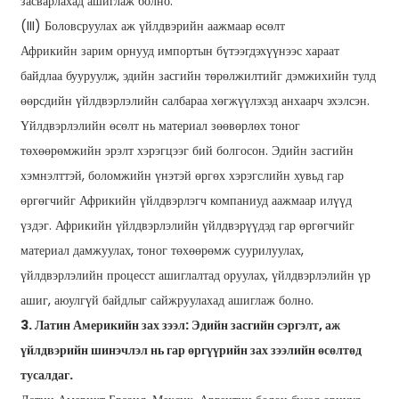
засварлахад ашиглаж болно.
(III) Боловсруулах аж үйлдвэрийн аажмаар өсөлт
Африкийн зарим орнууд импортын бүтээгдэхүүнээс хараат
байдлаа бууруулж, эдийн засгийн төрөлжилтийг дэмжихийн тулд
өөрсдийн үйлдвэрлэлийн салбараа хөгжүүлэхэд анхаарч эхэлсэн.
Үйлдвэрлэлийн өсөлт нь материал зөөвөрлөх тоног
төхөөрөмжийн эрэлт хэрэгцээг бий болгосон. Эдийн засгийн
хэмнэлттэй, боломжийн үнэтэй өргөх хэрэгслийн хувьд гар
өргөгчийг Африкийн үйлдвэрлэгч компаниуд аажмаар илүүд
үздэг. Африкийн үйлдвэрлэлийн үйлдвэрүүдэд гар өргөгчийг
материал дамжуулах, тоног төхөөрөмж суурилуулах,
үйлдвэрлэлийн процесст ашиглалтад оруулах, үйлдвэрлэлийн үр
ашиг, аюулгүй байдлыг сайжруулахад ашиглаж болно.
3. Латин Америкийн зах зээл: Эдийн засгийн сэргэлт, аж
үйлдвэрийн шинэчлэл нь гар өргүүрийн зах зээлийн өсөлтөд
тусалдаг.