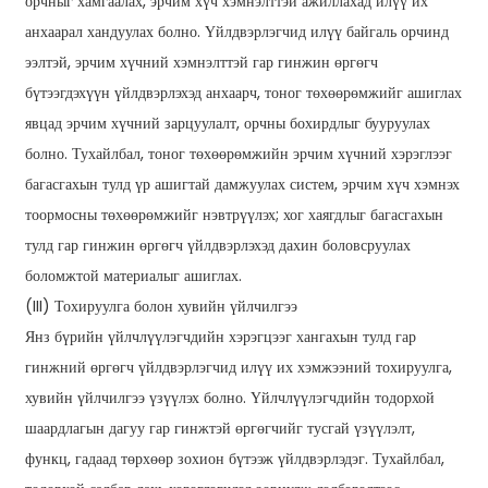
орчныг хамгаалах, эрчим хүч хэмнэлттэй ажиллахад илүү их
анхаарал хандуулах болно. Үйлдвэрлэгчид илүү байгаль орчинд
ээлтэй, эрчим хүчний хэмнэлттэй гар гинжин өргөгч
бүтээгдэхүүн үйлдвэрлэхэд анхаарч, тоног төхөөрөмжийг ашиглах
явцад эрчим хүчний зарцуулалт, орчны бохирдлыг бууруулах
болно. Тухайлбал, тоног төхөөрөмжийн эрчим хүчний хэрэглээг
багасгахын тулд үр ашигтай дамжуулах систем, эрчим хүч хэмнэх
тоормосны төхөөрөмжийг нэвтрүүлэх; хог хаягдлыг багасгахын
тулд гар гинжин өргөгч үйлдвэрлэхэд дахин боловсруулах
боломжтой материалыг ашиглах.
(III) Тохируулга болон хувийн үйлчилгээ
Янз бүрийн үйлчлүүлэгчдийн хэрэгцээг хангахын тулд гар
гинжний өргөгч үйлдвэрлэгчид илүү их хэмжээний тохируулга,
хувийн үйлчилгээ үзүүлэх болно. Үйлчлүүлэгчдийн тодорхой
шаардлагын дагуу гар гинжтэй өргөгчийг тусгай үзүүлэлт,
функц, гадаад төрхөөр зохион бүтээж үйлдвэрлэдэг. Тухайлбал,