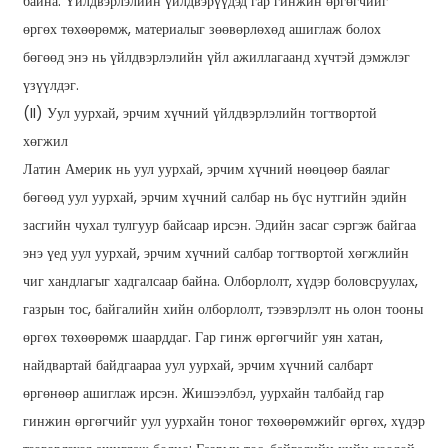
байна. Үйлдвэрлэлийн үйлдвэрүүдэд гар гинжин өргөгчийг
өргөх төхөөрөмж, материалыг зөөвөрлөхөд ашиглаж болох
бөгөөд энэ нь үйлдвэрлэлийн үйл ажиллагаанд хүчтэй дэмжлэг
үзүүлдэг.
(II) Уул уурхай, эрчим хүчний үйлдвэрлэлийн тогтвортой
хөгжил
Латин Америк нь уул уурхай, эрчим хүчний нөөцөөр баялаг
бөгөөд уул уурхай, эрчим хүчний салбар нь бүс нутгийн эдийн
засгийн чухал тулгуур байсаар ирсэн. Эдийн засаг сэргэж байгаа
энэ үед уул уурхай, эрчим хүчний салбар тогтвортой хөгжлийн
чиг хандлагыг хадгалсаар байна. Олборлолт, хүдэр боловсруулах,
газрын тос, байгалийн хийн олборлолт, тээвэрлэлт нь олон тооны
өргөх төхөөрөмж шаарддаг. Гар гинж өргөгчийг уян хатан,
найдвартай байдгаараа уул уурхай, эрчим хүчний салбарт
өргөнөөр ашиглаж ирсэн. Жишээлбэл, уурхайн талбайд гар
гинжин өргөгчийг уул уурхайн тоног төхөөрөмжийг өргөх, хүдэр