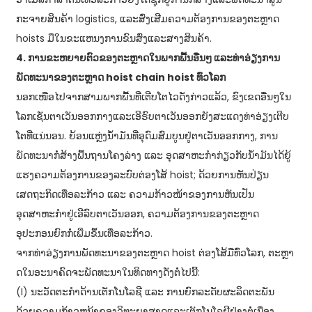
ກະຈາຍສິນຄ້າ logistics, ແລະສົ່ງເສີມຄວາມຕ້ອງການຂອງຕະຫຼາດ
hoists ມືໃນຂະແຫນງການຂົນສົ່ງແລະສາງສິນຄ້າ.
4. ການຂະຫຍາຍຕົວຂອງຕະຫຼາດໃນພາກພື້ນອື່ນໆ ແລະທ່າອ່ຽງການ
ພັດທະນາຂອງຕະຫຼາດ hoist chain hoist ທົ່ວໂລກ
ນອກ​ເໜືອ​ໄປ​ຈາກ​ສາມ​ພາກ​ພື້ນ​ທີ່​ເຕີບ​ໂຕ​ໄວ​ດັ່ງກ່າວ​ແລ້ວ, ຂົງ​ເຂດ​ອື່ນໆ​ໃນ​
ໂລກ​ເຊັ່ນ​ຕາ​ເວັນ​ອອກ​ກາງ​ແລະ​ເອີຣົບຕາ​ເວັນ​ອອກ​ຍັງ​ສະ​ແດງ​ທ່າ​ອ່ຽງ​ເຕີບ​
ໂຕ​ທີ່​ແນ່ນອນ. ຍ້ອນແຫຼ່ງນ້ຳມັນທີ່ອຸດົມສົມບູນຢູ່ຕາເວັນອອກກາງ, ການ
ພັດທະນາກໍ່ສ້າງພື້ນຖານໂຄງລ່າງ ແລະ ອຸດສາຫະກຳກ່ຽວກັບນ້ຳມັນໄດ້ຍູ້
ແຮງຄວາມຕ້ອງການຂອງລະບົບຕ່ອງໂສ້ hoist; ດ້ວຍ​ການ​ຫັນປ່ຽນ​
ເສດຖະກິດ​ເທື່ອ​ລະ​ກ້າວ ​ແລະ ຄວາມ​ກ້າວໜ້າ​ຂອງ​ການ​ຫັນ​ເປັນ​
ອຸດສາຫະກຳ​ຢູ່​ເອີ​ລົບ​ຕາ​ເວັນ​ອອກ, ຄວາມ​ຕ້ອງການ​ຂອງ​ຕະຫຼາດ​
ອຸປະກອນ​ຍົກ​ກໍ່​ເພີ່ມ​ຂຶ້ນ​ເທື່ອ​ລະ​ກ້າວ.
ຈາກ​ທ່າ​ອ່ຽງ​ການ​ພັດ​ທະ​ນາ​ຂອງ​ຕະ​ຫຼາດ hoist ຕ່ອງ​ໂສ້​ມື​ທົ່ວ​ໂລກ, ຕະ​ຫຼາ
ດ​ໃນ​ອະ​ນາ​ຄົດ​ຈະ​ພັດ​ທະ​ນາ​ໃນ​ທິດ​ທາງ​ດັ່ງ​ຕໍ່​ໄປ​ນີ້:
(I) ນະວັດຕະກໍາດ້ານເຕັກໂນໂລຊີ ແລະ ການຍົກລະດັບຜະລິດຕະພັນ
ດ້ວຍຄວາມກ້າວຫນ້າຂອງວິທະຍາສາດແລະເຕັກໂນໂລຢີຢ່າງຕໍ່ເນື່ອງ,