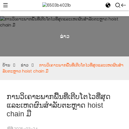
ຂ່າວ
ບ້ານ
ຂ່າວ
ການວິເຄາະພາກພື້ນທີ່ເຕີບໂຕໄວທີ່ສຸດແລະເຫດຜົນສໍາ
ລັບຕະຫຼາດ hoist chain ມື
ການວິເຄາະພາກພື້ນທີ່ເຕີບໂຕໄວທີ່ສຸດ
ແລະເຫດຜົນສໍາລັບຕະຫຼາດ hoist
chain ມື