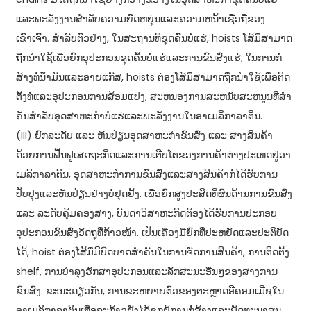
ແລະພະລັງງານສໍາລັບຄວາມຍືດຫຍຸ່ນແລະຄວາມຫນ້າເຊື່ອຖືຂອງ
ເຂົາເຈົ້າ. ສໍາລັບຕົວຢ່າງ, ໃນສະຖານທີ່ຂຸດຄົ້ນບໍ່ແຮ່, hoists ໂສ້ມືສາມາດ
ຖືກນໍາໃຊ້ເພື່ອຍົກອຸປະກອນຂຸດຄົ້ນບໍ່ແຮ່ແລະການຂົນສົ່ງແຮ່; ໃນການກໍ່
ສ້າງທໍ່ນ້ໍາມັນແລະອາຍແກັສ, hoists ຕ່ອງໂສ້ມືສາມາດຖືກນໍາໃຊ້ເພື່ອຕິດ
ຕັ້ງທໍ່ແລະອຸປະກອນການສ້ອມແປງ, ສະຫນອງການສະຫນັບສະຫນູນທີ່ສໍາ
ຄັນສໍາລັບອຸດສາຫະກໍາບໍ່ແຮ່ແລະພະລັງງານໃນອາເມລິກາລາຕິນ.
(III) ຍົກລະດັບ ແລະ ຫັນປ່ຽນອຸດສາຫະກຳຂົນສົ່ງ ແລະ ສາງສິນຄ້າ
ດ້ວຍ​ການ​ຟື້ນ​ຟູ​ເສດຖະກິດ​ແລະ​ການ​ເຕີບ​ໂຕ​ຂອງ​ການ​ຄ້າ​ຕ່າງປະ​ເທດ​ຢູ່​ອາ​
ເມ​ລິ​ກາ​ລາ​ຕິນ, ອຸດສາຫະກຳ​ການ​ຂົນ​ສົ່ງ​ແລະ​ສາງ​ສິນຄ້າ​ກໍ່​ໄດ້​ຮັບ​ການ​
ປັບປຸງ​ແລະ​ຫັນປ່ຽນ​ຢ່າງ​ບໍ່​ຢຸດ​ຢັ້ງ. ​ເພື່ອ​ຍົກ​ສູງ​ປະສິດທິ​ຜົນ​ດ້ານ​ການ​ຂົນ​ສົ່ງ ​
ແລະ ລະດັບ​ຄຸ້ມ​ຄອງ​ສາງ, ບັນດາ​ວິ​ສາ​ຫະກິດ​ຕ້ອງ​ໄດ້​ຮັບ​ການ​ປະກອບ​
ອຸປະກອນ​ຂົນ​ສົ່ງ​ວັດຖຸ​ທີ່​ກ້າວໜ້າ. ເປັນເຄື່ອງມືຍົກທີ່ປະຫຍັດແລະປະຕິບັດ
ໄດ້, hoist ຕ່ອງໂສ້ມືມີບົດບາດສໍາຄັນໃນການຈັດການສິນຄ້າ, ການຕິດຕັ້ງ
shelf, ການບໍາລຸງຮັກສາອຸປະກອນແລະລັກສະນະອື່ນໆຂອງສາງການ
ຂົນສົ່ງ. ຂະນະດຽວກັນ, ການຂະຫຍາຍຕົວຂອງຕະຫຼາດອີຄອມເມີຊໃນ
ອາເມລິກາລາຕິນເທື່ອລະກ້າວຍັງໄດ້ຊຸກຍູ້ການກໍ່ສ້າງແລະພັດທະນາສູນ