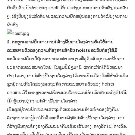
ຍົກສິນຄ້າ, ປັບຕໍາແຫນ່ງ shelf, ສ້ອມແປງອຸປະກອນການຂົນສົ່ງ, ແລະອື່ນ
ໆ, ເຊິ່ງປັບປຸງປະສິດທິພາບແລະຄວາມຍືດຫຍຸ່ນຂອງການດໍາເນີນງານການ
ຂົນສົ່ງ.
2. ຕະຫຼາດອາຟຣິກກາ: ການກໍ່ສ້າງພື້ນຖານໂຄງລ່າງເຮັດໃຫ້ການ
ຂະຫຍາຍຕົວຂອງຄວາມຕ້ອງການສໍາລັບ hoists ລະບົບຕ່ອງໂສ້ມື
ທະວີບອາຟຣິກາມີຊັບພະຍາກອນທໍາມະຊາດທີ່ອຸດົມສົມບູນແລະພື້ນຖານ
ປະຊາກອນຂະຫນາດໃຫຍ່. ໃນຊຸມປີມໍ່ໆມານີ້, ເສດຖະກິດໄດ້ພັດທະນາ
ຢ່າງໄວວາ, ການກໍ່ສ້າງພື້ນຖານໂຄງລ່າງໄດ້ກາຍເປັນເຄື່ອງຈັກທີ່ສໍາຄັນເພື່ອ
ຊຸກຍູ້ການເຕີບໂຕຂອງເສດຖະກິດ ການຂະຫຍາຍຕົວຂອງ hoists
chains ມືໃນຕະຫຼາດອາຟຣິກາສ່ວນໃຫຍ່ແມ່ນຍ້ອນລັກສະນະດັ່ງຕໍ່ໄປນີ້:
(I) ຍູ້ແຮງວຽກງານກໍ່ສ້າງພື້ນຖານໂຄງລ່າງ
​ເພື່ອ​ຊຸກຍູ້​ການ​ພັດທະນາ​ເສດຖະກິດ​ແລະ​ຄວາມ​ກ້າວໜ້າ​ຂອງ​ສັງຄົມ,
ລັດຖະບານ​ອາ​ຟຼິກາ​ໄດ້​ເພີ່ມ​ທະວີ​ການ​ລົງທຶນ​ກໍ່ສ້າງ​ພື້ນຖານ​ໂຄງ​ລ່າງ. ການ
ກໍ່ສ້າງພື້ນຖານໂຄງລ່າງຄົມມະນາຄົມເຊັ່ນ: ເສັ້ນທາງ, ທາງລົດໄຟ, ທ່າເຮືອ,
ສະໜາມບິນ, ເປັນຕົ້ນແມ່ນການປັບປຸງພື້ນຖານໂຄງລ່າງສາທາລະນະເຊັ່ນ: