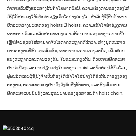
ກຳ​ການ​ຂົນ​ສົ່ງ​ແລະ​ສາງ​ສິນ​ຄ້າ​ໃນ​ພາກ​ພື້ນ​ນີ້, ຄວາມ​ຕ້ອງ​ການ​ຂອງ​ຕ່ອງ​ໂສ້​
ມື​ຖື​ໄດ້​ສະ​ແດງ​ໃຫ້​ເຫັນ​ທ່າ​ອ່ຽງ​ເຕີບ​ໂຕ​ຢ່າງ​ວ່ອງ​ໄວ. ສໍາລັບຜູ້ຊື້ສິນຄ້າຂາຍ
ຍົກລະຫວ່າງປະເທດຂອງ hoists ມື hoists, ຄວາມເຂົ້າໃຈທ່າອ່ຽງການ
ຂະຫຍາຍຕົວແລະລັກສະນະຂອງຄວາມຕ້ອງການຂອງຕະຫຼາດພາກພື້ນ
ເຫຼົ່ານີ້ຈະຊ່ວຍໃຫ້ສາມາດຈັບໂອກາດຕະຫຼາດທີ່ດີກວ່າ, ສ້າງຍຸດທະສາດ
ການຕະຫຼາດທີ່ສົມເຫດສົມຜົນ, ຂະຫຍາຍຂອບເຂດທຸລະກິດ, ເພີ່ມສ່ວນ
ແບ່ງຕະຫຼາດແລະການແຂ່ງຂັນ. ໃນຂະນະດຽວກັນ, ດ້ວຍການພັດທະນາ
ຢ່າງຕໍ່ເນື່ອງແລະການປ່ຽນແປງໃນຕະຫຼາດ hoist ລະບົບຕ່ອງໂສ້ທົ່ວໂລກ,
ຜູ້ຜະລິດແລະຜູ້ຊື້ຍັງຈໍາເປັນຕ້ອງໄດ້ເອົາໃຈໃສ່ຢ່າງໃກ້ຊິດກັບທ່າອ່ຽງຂອງ
ຕະຫຼາດ, ຕອບສະຫນອງຢ່າງຈິງຈັງກັບສິ່ງທ້າທາຍ, ແລະສົ່ງເສີມການ
ພັດທະນາແບບຍືນຍົງແລະສຸຂະພາບຂອງອຸດສາຫະກໍາ hoist chain.