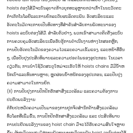
hoists ຕ່ອງໂສ້ມືຈະບັນລຸບາດກ້າວບຸກທະລຸຫຼາຍກວ່າເກົ່າໃນນະວັດຕະ
ກໍາເຕັກໂນໂລຢີແລະການຍົກລະດັບຜະລິດຕະພັນ. ອັດສະລິຍະແລະ
ອັດຕະໂນມັດຈະກາຍເປັນທິດທາງທີ່ສໍາຄັນສໍາລັບການພັດທະນາຂອງ
hoists ລະບົບຕ່ອງໂສ້ມື. ສໍາລັບຕົວຢ່າງ, ພວກເຂົາສາມາດຕິດຕັ້ງລະບົບ
ການຄວບຄຸມອັດສະລິຍະເພື່ອຮັບຮູ້ການດໍາເນີນງານຫ່າງໄກສອກຫຼີກ,
ການປັບອັດຕະໂນມັດຂອງຄວາມໄວແລະຄວາມເຂັ້ມແຂງ, ແລະຫນ້າທີ່ອື່ນ
ໆ, ເພື່ອປັບປຸງປະສິດທິພາບແລະຄວາມປອດໄພຂອງອຸປະກອນ. ໃນເວລາ
ດຽວກັນ, ການນໍາໃຊ້ວັດສະດຸໃຫມ່ຈະເຮັດໃຫ້ hoists chains ມືມີນ້ໍາຫ
ນັກເບົາແລະທົນທານຫຼາຍ, ຫຼຸດຜ່ອນນ້ໍາຫນັກຂອງອຸປະກອນ, ແລະປັບປຸງ
ຄວາມສາມາດໃນການຍົກ.
(II) ການປັບປຸງການປົກປັກຮັກສາສິ່ງແວດລ້ອມ ແລະຄວາມຕ້ອງການ
ປະຢັດພະລັງງານ
ຕໍ່ກັບປະຫວັດຄວາມເປັນມາຂອງການປູກຈິດສໍານຶກດ້ານສິ່ງແວດລ້ອມ
ທົ່ວໂລກທີ່ເພີ່ມຂຶ້ນ, ການປົກປັກຮັກສາສິ່ງແວດລ້ອມ ແລະ ປະສິດທິພາບ
ການປະຢັດພະລັງງານຂອງ hoist chain ມືຈະໄດ້ຮັບຄວາມສົນໃຈຫຼາຍ
ຂຶ້ນ. ຜູ້ຜະລິດຈະສຸມໃສ່ການພັດທະນາຜະລິດຕະພັນ hoist ລະບົບຕ່ອງໂສ້