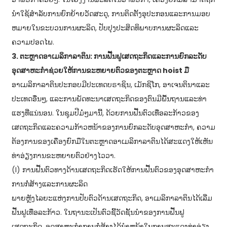
ນໍາໃຊ້ສໍາລັບການຍົກຍ້າຍວັດສະດຸ, ການຕິດຕັ້ງອຸປະກອນແລະການມອບ
ຫມາຍໃນຂະບວນການຜະລິດ, ປັບປຸງປະສິດທິພາບການຜະລິດແລະ
ຄວາມປອດໄພ.
3. ຕະຫຼາດອາເມລິກາລາຕິນ: ການຟື້ນຟູເສດຖະກິດແລະການຍົກລະດັບ
ອຸດສາຫະກໍາຊ່ວຍໃຫ້ການຂະຫຍາຍຕົວຂອງຕະຫຼາດ hoist ມື
ອາເມລິກາລາຕິນປະກອບມີປະເທດບຣາຊິນ, ເມັກຊິໂກ, ອາເຈນຕິນາແລະ
ປະເທດອື່ນໆ, ແລະການພັດທະນາເສດຖະກິດຂອງຕົນມີພື້ນຖານແລະທ່າ
ແຮງທີ່ແນ່ນອນ. ໃນຊຸມປີມໍ່ໆມານີ້, ດ້ວຍການຟື້ນຕົວເທື່ອລະກ້າວຂອງ
ເສດຖະກິດແລະຄວາມກ້າວຫນ້າຂອງການຍົກລະດັບອຸດສາຫະກໍາ, ຄວາມ
ຕ້ອງການຂອງເຄື່ອງຍົກມືໃນຕະຫຼາດອາເມລິກາລາຕິນໄດ້ສະແດງໃຫ້ເຫັນ
ທ່າອ່ຽງການຂະຫຍາຍຕົວຢ່າງໄວວາ.
(I) ການຟື້ນຕົວທາງດ້ານເສດຖະກິດເຮັດໃຫ້ການຟື້ນຕົວຂອງອຸດສາຫະກໍາ
ການກໍ່ສ້າງແລະການຜະລິດ
ພາຍຫຼັງ​ໄລຍະ​ແຫ່ງ​ການ​ປັບ​ຕົວ​ດ້ານ​ເສດຖະກິດ, ອາ​ເມ​ລິ​ກາ​ລາ​ຕິນ​ໄດ້​ເລີ່​ມ
ຟື້ນ​ຟູ​ເທື່ອ​ລະ​ກ້າວ. ໃນຖານະເປັນຕົວຊີ້ວັດຊັ້ນນໍາຂອງການຟື້ນຟູ
ເສດຖະກິດ, ອຸດສາຫະກໍາການກໍ່ສ້າງໄດ້ນໍາຫນ້າໃນການສະແດງທ່າອ່ຽງ