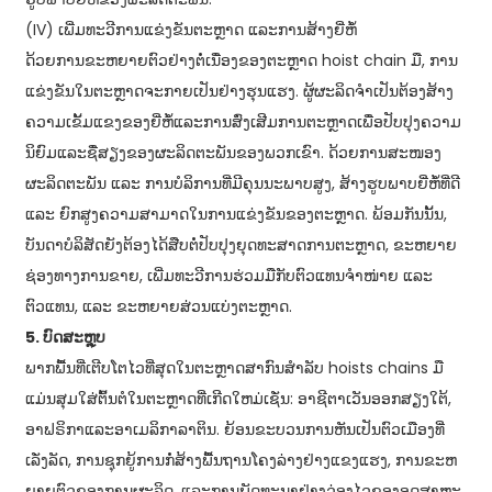
(IV) ເພີ່ມທະວີການແຂ່ງຂັນຕະຫຼາດ ແລະການສ້າງຍີ່ຫໍ້
ດ້ວຍການຂະຫຍາຍຕົວຢ່າງຕໍ່ເນື່ອງຂອງຕະຫຼາດ hoist chain ມື, ການ
ແຂ່ງຂັນໃນຕະຫຼາດຈະກາຍເປັນຢ່າງຮຸນແຮງ. ຜູ້ຜະລິດຈໍາເປັນຕ້ອງສ້າງ
ຄວາມເຂັ້ມແຂງຂອງຍີ່ຫໍ້ແລະການສົ່ງເສີມການຕະຫຼາດເພື່ອປັບປຸງຄວາມ
ນິຍົມແລະຊື່ສຽງຂອງຜະລິດຕະພັນຂອງພວກເຂົາ. ດ້ວຍການສະໜອງ
ຜະລິດຕະພັນ ແລະ ການບໍລິການທີ່ມີຄຸນນະພາບສູງ, ສ້າງຮູບພາບຍີ່ຫໍ້ທີ່ດີ
ແລະ ຍົກສູງຄວາມສາມາດໃນການແຂ່ງຂັນຂອງຕະຫຼາດ. ພ້ອມກັນນັ້ນ,
ບັນດາບໍລິສັດຍັງຕ້ອງໄດ້ສືບຕໍ່ປັບປຸງຍຸດທະສາດການຕະຫຼາດ, ຂະຫຍາຍ
ຊ່ອງທາງການຂາຍ, ເພີ່ມທະວີການຮ່ວມມືກັບຕົວແທນຈໍາໜ່າຍ ແລະ
ຕົວແທນ, ແລະ ຂະຫຍາຍສ່ວນແບ່ງຕະຫຼາດ.
5. ບົດສະຫຼຸບ
ພາກພື້ນທີ່ເຕີບໂຕໄວທີ່ສຸດໃນຕະຫຼາດສາກົນສໍາລັບ hoists chains ມື
ແມ່ນສຸມໃສ່ຕົ້ນຕໍໃນຕະຫຼາດທີ່ເກີດໃຫມ່ເຊັ່ນ: ອາຊີຕາເວັນອອກສຽງໃຕ້,
ອາຟຣິກາແລະອາເມລິກາລາຕິນ. ຍ້ອນ​ຂະ​ບວນ​ການ​ຫັນ​ເປັນ​ຕົວ​ເມືອງ​ທີ່​
ເລັ່ງ​ລັດ, ການ​ຊຸກ​ຍູ້​ການ​ກໍ່​ສ້າງ​ພື້ນ​ຖານ​ໂຄງ​ລ່າງ​ຢ່າງ​ແຂງ​ແຮງ, ການ​ຂະ​ຫ
ຍາຍ​ຕົວ​ຂອງ​ການ​ຜະ​ລິດ, ແລະ​ການ​ພັດ​ທະ​ນາ​ຢ່າງ​ວ່ອງ​ໄວ​ຂອງ​ອຸດ​ສາ​ຫະ​