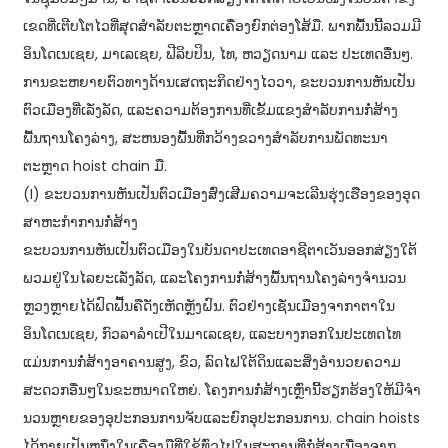
ເຂດ​ທີ່​ເຕີບ​ໂຕ​ໄວ​ທີ່​ສຸດ​ສຳລັບ​ຕະຫຼາດ​ເຄື່ອງ​ຍົກ​ຕ່ອງ​ໂສ້​ມື. ພາກພື້ນນີ້ລວມມີ
ອິນໂດເນເຊຍ, ມາເລເຊຍ, ຟີລິບປິນ, ໄທ, ຫວຽດນາມ ແລະ ປະເທດອື່ນໆ.
ການຂະຫຍາຍຕົວທາງດ້ານເສດຖະກິດຢ່າງໄວວາ, ຂະບວນການຫັນເປັນ
ຕົວເມືອງທີ່ເລັ່ງລັດ, ແລະຄວາມຕ້ອງການທີ່ເຂັ້ມແຂງສໍາລັບການກໍ່ສ້າງ
ພື້ນຖານໂຄງລ່າງ, ສະຫນອງພື້ນທີ່ກວ້າງຂວາງສໍາລັບການພັດທະນາ
ຕະຫຼາດ hoist chain ມື.
(I) ຂະບວນການຫັນເປັນຕົວເມືອງສົ່ງເສີມຄວາມຈະເລີນຮຸ່ງເຮືອງຂອງອຸດ
ສາຫະກໍາການກໍ່ສ້າງ
ຂະ​ບວນການ​ຫັນ​ເປັນ​ຕົວ​ເມືອງ​ໃນ​ບັນດາ​ປະ​ເທດ​ອາຊີ​ຕາ​ເວັນ​ອອກ​ສ່ຽງ​ໃຕ້​
ພວມ​ຢູ່​ໃນ​ໄລຍະ​ເລັ່ງລັດ, ​ແລະ​ໂຄງການ​ກໍ່ສ້າງ​ພື້ນຖານ​ໂຄງ​ລ່າງ​ຈຳນວນ​
ຫຼວງ​ຫຼາຍ​ໄດ້​ຟົດ​ຟື້ນ​ຄື​ດັ່ງ​ເຫັດ​ຫຼັງ​ຝົນ. ຕົວຢ່າງເຊັ່ນເມືອງຈາກາຕາໃນ
ອິນໂດເນເຊຍ, ກົວລາລໍາເປີໃນມາເລເຊຍ, ແລະບາງກອກໃນປະເທດໄທ
ແມ່ນການກໍ່ສ້າງອາຄານສູງ, ຂົວ, ລົດໄຟໃຕ້ດິນແລະສິ່ງອໍານວຍຄວາມ
ສະດວກອື່ນໆໃນຂະຫນາດໃຫຍ່. ໂຄງ​ການ​ກໍ່​ສ້າງ​ເຫຼົ່າ​ນີ້​ຮຽກ​ຮ້ອງ​ໃຫ້​ມີ​ຈໍາ​
ນວນ​ຫຼາຍ​ຂອງ​ອຸ​ປະ​ກອນ​ການ​ຈັບ​ແລະ​ຍົກ​ອຸ​ປະ​ກອນ​ການ​. chain hoists
ໄດ້ກາຍເປັນຫນຶ່ງໃນເຄື່ອງມືທີ່ໃຊ້ທົ່ວໄປໃນສະຖານທີ່ກໍ່ສ້າງເນື່ອງຈາກ