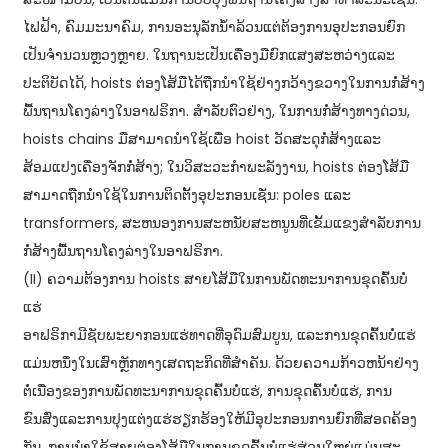
ໄຟຟ້າ, ຄົມມະນາຄົມ, ການອະນຸລັກນ້ຳລ້ວນແຕ່ຕ້ອງການອຸປະກອນຍົກ
ເປັນຈຳນວນຫຼວງຫຼາຍ. ໃນຖານະເປັນເຄື່ອງມືຍົກແສງສະຫວ່າງແລະ
ປະຕິບັດໄດ້, hoists ຕ່ອງໂສ້ມືໄດ້ຖືກນໍາໃຊ້ຢ່າງກວ້າງຂວາງໃນການກໍ່ສ້າງ
ພື້ນຖານໂຄງລ່າງໃນອາຟຣິກາ. ສໍາລັບຕົວຢ່າງ, ໃນການກໍ່ສ້າງທາງດ່ວນ,
hoists chains ມືສາມາດນໍາໃຊ້ເພື່ອ hoist ວັດສະດຸກໍ່ສ້າງແລະ
ສ້ອມແປງເຄື່ອງຈັກກໍ່ສ້າງ; ໃນວິສະວະກໍາພະລັງງານ, hoists ຕ່ອງໂສ້ມື
ສາມາດຖືກນໍາໃຊ້ໃນການຕິດຕັ້ງອຸປະກອນເຊັ່ນ: poles ແລະ
transformers, ສະຫນອງການສະຫນັບສະຫນູນທີ່ເຂັ້ມແຂງສໍາລັບການ
ກໍ່ສ້າງພື້ນຖານໂຄງລ່າງໃນອາຟຣິກາ.
(II) ຄວາມຕ້ອງການ hoists ສາຍໂສ້ມືໃນການພັດທະນາການຂຸດຄົ້ນບໍ່
ແຮ່
ອາຟຣິກາມີຊັບພະຍາກອນແຮ່ທາດທີ່ອຸດົມສົມບູນ, ແລະການຂຸດຄົ້ນບໍ່ແຮ່
ແມ່ນຫນຶ່ງໃນເສົາຫຼັກທາງເສດຖະກິດທີ່ສໍາຄັນ. ດ້ວຍຄວາມກ້າວຫນ້າຢ່າງ
ຕໍ່ເນື່ອງຂອງການພັດທະນາການຂຸດຄົ້ນບໍ່ແຮ່, ການຂຸດຄົ້ນບໍ່ແຮ່, ການ
ຂົນສົ່ງແລະການປຸງແຕ່ງແຮ່ຮຽກຮ້ອງໃຫ້ມີອຸປະກອນການຍົກທີ່ສອດຄ້ອງ
ກັນ. ການ​ນຳ​ໃຊ້​ສາຍ​ຕ່ອງ​ໂສ້​ມື​ໃນ​ການ​ຂຸດ​ຄົ້ນ​ບໍ່​ແຮ່​ສ່ວນ​ໃຫຍ່​ແມ່ນ​ສະ​