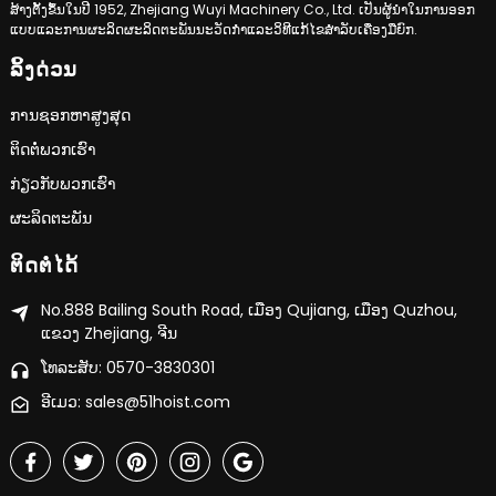
ສ້າງຕັ້ງຂຶ້ນໃນປີ 1952, Zhejiang Wuyi Machinery Co., Ltd. ເປັນຜູ້ນໍາໃນການອອກ
ແບບແລະການຜະລິດຜະລິດຕະພັນນະວັດກໍາແລະວິທີແກ້ໄຂສໍາລັບເຄື່ອງມືຍົກ.
ລິ້ງດ່ວນ
ການຊອກຫາສູງສຸດ
ຕິດຕໍ່ພວກເຮົາ
ກ່ຽວກັບພວກເຮົາ
ຜະລິດຕະພັນ
ຕິດຕໍ່ໄດ້
No.888 Bailing South Road, ເມືອງ Qujiang, ເມືອງ Quzhou,
ແຂວງ Zhejiang, ຈີນ
ໂທລະສັບ: 0570-3830301
ອີເມວ: sales@51hoist.com