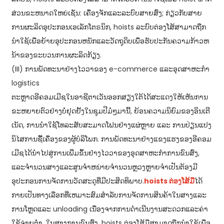
ສ່ວນຂະຫນາດໃຫຍ່ເຊັ່ນ: ເຄື່ອງຈັກແລະລະບົບສາຍສົ່ງ; ກ່ຽວກັບສາຍ
ການຜະລິດອຸປະກອນເອເລັກໂຕຣນິກ, hoists ລະບົບຕ່ອງໂສ້ສາມາດຖືກ
ນໍາໃຊ້ເພື່ອຍ້າຍອຸປະກອນຫນັກແລະວັດຖຸດິບເພື່ອຮັບປະກັນຄວາມກ້າວຫ
ນ້າຂອງຂະບວນການຜະລິດກ້ຽງ.
(III) ການພັດທະນາຢ່າງໄວວາຂອງ e-commerce ແລະອຸດສາຫະກໍາ
logistics
ຕະຫຼາດອີຄອມເມີຊໃນອາຊີຕາເວັນອອກສຽງໃຕ້ໄດ້ສະແດງໃຫ້ເຫັນການ
ຂະຫຍາຍຕົວຢ່າງບໍ່ຢຸດຢັ້ງໃນຊຸມປີມໍ່ໆມານີ້, ຍ້ອນຄວາມນິຍົມຂອງອິນເຕີ
ເນັດ, ການນຳໃຊ້ໂທລະສັບສະມາດໂຟນຢ່າງແຜ່ຫຼາຍ ແລະ ການປ່ຽນແປງ
ນິໄສການຊື້ເຄື່ອງຂອງຜູ້ບໍລິໂພກ. ການພັດທະນາຢ່າງແຂງແຮງຂອງອີຄອມ
ເມີຊໄດ້ນໍາໄປສູ່ການເພີ່ມຂຶ້ນຢ່າງໄວວາຂອງອຸດສາຫະກໍາການຂົນສົ່ງ,
ແລະຈໍານວນສາງແລະສູນຈໍາຫນ່າຍຈໍານວນຫຼວງຫຼາຍຈໍາເປັນຕ້ອງມີ
ອຸປະກອນການຈັດການວັດສະດຸທີ່ມີປະສິດທິພາບ.
hoists ຕ່ອງໂສ້ມື
ໄດ້
ກາຍເປັນທາງເລືອກທີ່ເຫມາະສົມສໍາລັບການຈັດການສິນຄ້າໃນສາງແລະ
ການໂຫຼດແລະ unloading ເນື່ອງຈາກການດໍາເນີນງານສະດວກແລະຄ່າ
ໃຊ້ຈ່າຍຕ່ໍາ. ໃນສາງການຂົນສົ່ງ, hoists ຕ່ອງໂສ້ມືສາມາດຖືກນໍາໃຊ້ເພື່ອ