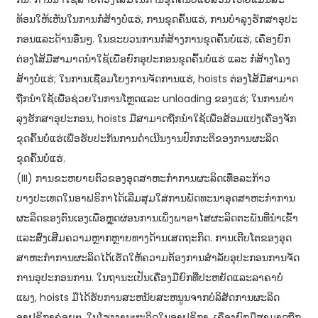
ທ້ອນ​ໃຫ້​ເຫັນ​ໃນ​ການ​ກໍ່​ສ້າງ​ບໍ່​ແຮ່, ການ​ຂຸດ​ຄົ້ນ​ແຮ່, ການ​ບໍາ​ລຸງ​ຮັກ​ສາ​ອຸ​ປະ​
ກອນ​ແລະ​ດ້ານ​ອື່ນໆ. ​ໃນ​ຂະ​ບວນການ​ກໍ່ສ້າງ​ການ​ຂຸດ​ຄົ້ນ​ບໍ່​ແຮ່, ​ເຄື່ອງ​ຍົກ​
ຕ່ອງ​ໂສ້​ມື​ສາມາດ​ນຳ​ໃຊ້​ເພື່ອ​ຍົກ​ອຸປະກອນ​ຂຸດ​ຄົ້ນ​ບໍ່​ແຮ່ ​ແລະ ກໍ່ສ້າງ​ໂຄງ​
ສ້າງ​ບໍ່​ແຮ່; ໃນການເຊື່ອມໂຍງການຈັດການແຮ່, hoists ຕ່ອງໂສ້ມືສາມາດ
ຖືກນໍາໃຊ້ເພື່ອຊ່ວຍໃນການໂຫຼດແລະ unloading ຂອງແຮ່; ໃນການບໍາ
ລຸງຮັກສາອຸປະກອນ, hoists ມືສາມາດຖືກນໍາໃຊ້ເພື່ອສ້ອມແປງເຄື່ອງຈັກ
ຂຸດຄົ້ນບໍ່ແຮ່ເພື່ອຮັບປະກັນການດໍາເນີນງານປົກກະຕິຂອງການຜະລິດ
ຂຸດຄົ້ນບໍ່ແຮ່.
(III) ການຂະຫຍາຍຕົວຂອງອຸດສາຫະກໍາການຜະລິດເທື່ອລະກ້າວ
ບາງປະເທດໃນອາຟຣິກາໄດ້ເລີ່ມສຸມໃສ່ການພັດທະນາອຸດສາຫະກໍາການ
ຜະລິດຂອງຕົນເອງເພື່ອຫຼຸດຜ່ອນການເພິ່ງພາອາໄສຜະລິດຕະພັນທີ່ນໍາເຂົ້າ
ແລະສົ່ງເສີມຄວາມຫຼາກຫຼາຍທາງດ້ານເສດຖະກິດ. ການ​ເຕີບ​ໂຕ​ຂອງ​ອຸດ​
ສາ​ຫະ​ກໍາ​ການ​ຜະ​ລິດ​ໄດ້​ເຮັດ​ໃຫ້​ຄວາມ​ຕ້ອງ​ການ​ສໍາ​ລັບ​ອຸ​ປະ​ກອນ​ການ​ຈັດ​
ການ​ອຸ​ປະ​ກອນ​ການ​. ໃນຖານະເປັນເຄື່ອງມືຍົກທີ່ປະຫຍັດແລະລາຄາບໍ່
ແພງ, hoists ມືໄດ້ຮັບການສະຫນັບສະຫນູນຈາກບໍລິສັດການຜະລິດ
ອາຟຣິກາຄ່ອຍໆ. ໃນໂຮງງານຜະລິດໃນອາຟຣິກາ, ເຄື່ອງຍົກມືສາມາດຖືກ