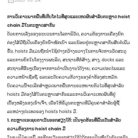
2025-03-24
ການວິເຄາະພາກພື້ນທີ່ເຕີບໂຕໄວທີ່ສຸດແລະເຫດຜົນສໍາລັບຕະຫຼາດ hoist
chain ມືໃນຕະຫຼາດສາກົນ
ດ້ວຍ​ການ​ເລັ່ງ​ຂອງ​ຂະ​ບວນ​ການ​ໂລກາ​ພິ​ວັດ, ຄວາມ​ຕ້ອງ​ການ​ເຄື່ອງ​ຍົກ​
ຕ່ອງ​ໂສ້​ມື​ຖື​ເປັນ​ເຄື່ອງ​ຍົກ​ນ້ຳ​ໜັກ​ເບົາ ແລະ​ນ້ອຍ​ຢູ່​ຕະ​ຫຼາດ​ສາ​ກົນ​ສືບ​ຕໍ່​ເພີ່ມ​
ຂຶ້ນ. hoists ມືແມ່ນຖືກນໍາໃຊ້ຢ່າງກວ້າງຂວາງໃນການຈັດການວັດສະດຸ
ແລະການຍົກໃນໂຮງງານຜະລິດ, ສະຖານທີ່ກໍ່ສ້າງ, ສາງ, docks ແລະ
ສະຖານທີ່ອື່ນໆເນື່ອງຈາກການດໍາເນີນງານໄດ້ງ່າຍ, ຄວາມປອດໄພແລະ
ຄວາມຫນ້າເຊື່ອຖື, ແລະລະດັບຄວາມກ້ວາງຂອງຄໍາຮ້ອງສະຫມັກ.
ບົດຄວາມນີ້ຈະເລິກສໍາຫຼວດພາກພື້ນການຂະຫຍາຍຕົວໄວທີ່ສຸດສໍາລັບ
hoists ມືຕ່ອງໂສ້ໃນຕະຫຼາດສາກົນແລະການວິເຄາະເຫດຜົນທີ່ຢູ່
ເບື້ອງຫລັງຂອງເຂົາເຈົ້າ, ເພື່ອໃຫ້ຂໍ້ມູນຕະຫຼາດທີ່ມີຄຸນຄ່າສໍາລັບຜູ້ຊື້
ລະຫວ່າງປະເທດຂອງ hoists hoists ມື.
1. ຕະຫຼາດເອເຊຍຕາເວັນອອກສຽງໃຕ້: ເປັນຈຸດຮ້ອນທີ່ພົ້ນເດັ່ນສໍາລັບ
ຄວາມຕ້ອງການ hoist chain ມື
​ໃນ​ຊຸມ​ປີ​ມໍ່ໆ​ມາ​ນີ້, ອາຊີ​ຕາ​ເວັນ​ອອກ​ສ່ຽງ​ໃຕ້​ໄດ້​ກາຍ​ເປັນ​ໜຶ່ງ​ໃນ​ບັນດາ​ຂົງ​