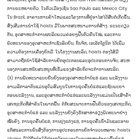
ການຂະຫຍາຍຕົວ. ໃນຕົວເມືອງເຊັ່ນ Sao Paulo ແລະ Mexico City
ໃນ Brazil, ອາຄານການຄ້າໃຫມ່ແລະໂຄງການທີ່ຢູ່ອາໄສໄດ້ສືບຕໍ່ເກີດຂຶ້ນ,
ສົ່ງເສີມການນໍາໃຊ້ hoists ມືໃນພາກສະຫນາມການກໍ່ສ້າງ. ຂະນະ​ດຽວ​
ກັນ, ອຸດສາຫະກຳ​ການ​ຜະລິດ​ພວມ​ຄ່ອຍໆ​ຟື້ນ​ຕົວ​ຄືນ​ໃໝ່, ​ແລະ​ການ​
ພັດທະນາ​ຂອງ​ອຸດສາຫະກຳ​ເຊັ່ນ​ລົດຍົນ, ກົນ​ຈັກ, ​ເອ​ເລັກ​ໂຕຼນິກ ​ໄດ້​ເພີ່ມ​
ຄວາມ​ຕ້ອງການ​ເຄື່ອງ​ຍົກ​ມື. ໃນໂຮງງານຜະລິດ, hoists ຕ່ອງໂສ້ມື
ສາມາດຖືກນໍາໃຊ້ສໍາລັບການຍົກອຸປະກອນແລະອຸປະກອນການຈັບ, ສະຫ
ນອງການສະຫນັບສະຫນູນທີ່ເຂັ້ມແຂງສໍາລັບກິດຈະກໍາການຜະລິດ.
(II) ການພັດທະນາແບບຍືນຍົງຂອງອຸດສາຫະກຳບໍ່ແຮ່ ແລະ ພະລັງງານ
ອາ​ເມ​ລິ​ກາ​ລາ​ຕິນ​ແມ່ນ​ອຸ​ດົມ​ສົມ​ບູນ​ໃນ​ການ​ຂຸດ​ຄົ້ນ​ບໍ່​ແຮ່​ແລະ​ຊັບ​ພະ​ຍາ​
ກອນ​ພະ​ລັງ​ງານ, ແລະ​ອຸດ​ສາ​ຫະ​ກໍາ​ບໍ່​ແຮ່​ແລະ​ພະ​ລັງ​ງານ​ແມ່ນ​ເປັນ​ເສົາ​ຄ້ຳ​
ເສດ​ຖະ​ກິດ​ທີ່​ສຳ​ຄັນ​ໃນ​ພາກ​ພື້ນ. ຕໍ່ກັບ​ສະພາບ​ການ​ຟື້ນ​ຕົວ​ຂອງ​ເສດຖະກິດ,
ອຸດສາຫະກຳ​ບໍ່​ແຮ່ ​ແລະ ພະລັງງານ​ຍັງ​ຄົງ​ຮັກສາ​ທ່າ​ອ່ຽງພັດທະນາ​ຢ່າງ​
ໝັ້ນຄົງ. ການຂຸດຄົ້ນບໍ່ແຮ່, ການປຸງແຕ່ງແຮ່, ການຂຸດຄົ້ນນ້ໍາມັນແລະອາຍ
ແກັສແລະການຂົນສົ່ງຕ້ອງການອຸປະກອນການຍົກຈໍານວນຫລາຍ. hoists
chains ມືໄດ້ຖືກນໍາໃຊ້ຢ່າງກວ້າງຂວາງໃນອຸດສາຫະກໍາຂຸດຄົ້ນບໍ່ແຮ່