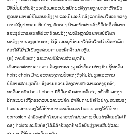
ມືທີ່ເປັນມິດກັບສິ່ງແວດລ້ອມແລະປະຫຍັດພະລັງງານຫຼາຍກວ່າເກົ່າເພື່ອ
ຫຼຸດຜ່ອນການບໍລິໂພກພະລັງງານແລະມົນລະພິດສິ່ງແວດລ້ອມໃນລະຫວ່າງ
ການໃຊ້ອຸປະກອນ. ຕົວຢ່າງ, ຮັບຮອງເອົາລະບົບສາຍສົ່ງທີ່ມີປະສິດທິພາບ
ແລະອຸປະກອນເບກທີ່ປະຫຍັດພະລັງງານເພື່ອຫຼຸດຜ່ອນການບໍລິໂພກ
ພະລັງງານຂອງອຸປະກອນ; ໃຊ້ວັດສະດຸທີ່ນຳມາໃຊ້ຄືນໃໝ່ໄດ້ເພື່ອຜະລິດ
ຕ່ອງໂສ້ໂສ້ງມືເພື່ອຫຼຸດຜ່ອນການຜະລິດສິ່ງເສດເຫຼືອ.
(III) ການປັບແຕ່ງ ແລະການບໍລິການສ່ວນບຸກຄົນ
ເພື່ອຕອບສະຫນອງຄວາມຕ້ອງການຂອງລູກຄ້າທີ່ແຕກຕ່າງກັນ, ຜູ້ຜະລິດ
hoist chain ມືຈະສະຫນອງການປັບແຕ່ງທີ່ອຸດົມສົມບູນແລະການ
ບໍລິການສ່ວນບຸກຄົນ. ອີງຕາມຄວາມຕ້ອງການສະເພາະຂອງລູກຄ້າ,
ຜະລິດຕະພັນ hoist chain ມືທີ່ມີຄຸນລັກສະນະພິເສດ, ຫນ້າທີ່ແລະຮູບ
ລັກສະນະໄດ້ຖືກອອກແບບແລະຜະລິດ. ສໍາລັບການຍົກຕົວຢ່າງ, ສະຫນອງ
hoists ສາຍຕ່ອງໂສ້ມືຕ້ານການລະເບີດແລະ hoists ຕ່ອງໂສ້ມືຕ້ານ
corrosion ສໍາລັບລູກຄ້າໃນອຸດສາຫະກໍາສະເພາະ; ປັບແຕ່ງສີແລະໂລໂກ້
ຂອງ hoists ລະບົບຕ່ອງໂສ້ມືສໍາລັບລູກຄ້າເພື່ອປັບປຸງການຮັບຮູ້ແລະ
ຮູບພາບຍີ່ຫໍ້ຂອງຜະລິດຕະພັນ.