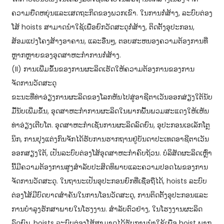
ຄວາມຍືດຫຍຸ່ນແລະເສດຖະກິດຂອງພວກເຂົາ. ໃນການກໍ່ສ້າງ, ລະບົບຕ່ອງ
ໂສ້ hoists ສາມາດນໍາໃຊ້ເພື່ອຍົກວັດສະດຸກໍ່ສ້າງ, ຕິດຕັ້ງອຸປະກອນ,
ສ້ອມແປງໂຄງສ້າງອາຄານ, ແລະອື່ນໆ, ຕອບສະຫນອງຄວາມຕ້ອງການທີ່
ຫຼາກຫຼາຍຂອງອຸດສາຫະກໍາການກໍ່ສ້າງ.
(II) ການເພີ່ມຂຶ້ນຂອງການຜະລິດເຮັດໃຫ້ຄວາມຕ້ອງການຂອງການ
ຈັດການວັດສະດຸ
ຂະນະ​ທີ່​ທ່າ​ອ່ຽງ​ການ​ຜະລິດ​ຂອງ​ໂລກ​ຫັນ​ໄປ​ສູ່​ອາຊີ​ຕາ​ເວັນ​ອອກ​ສ່ຽງ​ໃຕ້​ນັບ​
ມື້​ນັບ​ເພີ່ມ​ຂຶ້ນ, ອຸດສາຫະກຳ​ການ​ຜະລິດ​ໃນ​ພາກ​ພື້ນ​ພວມ​ສະ​ແດງ​ໃຫ້​ເຫັນ​
ທ່າ​ອ່ຽງ​ເຕີບ​ໂຕ. ອຸດສາຫະກຳ​ເຊັ່ນ​ການ​ຜະລິດ​ລົດຍົນ, ອຸປະກອນ​ເອ​ເລັກ​ໂຕຼ
ນິກ, ການ​ປຸງ​ແຕ່ງ​ກົນ​ຈັກ​ໄດ້​ຮັບ​ການ​ຮາກ​ຖານ​ຢູ່​ບັນດາ​ປະ​ເທດ​ອາຊີ​ຕາ​ເວັນ​
ອອກສຽງ​ໃຕ້, ​ເປັນ​ລະບົບ​ຕ່ອງ​ໂສ້​ອຸດສາຫະກຳ​ຄົບ​ຖ້ວນ. ບໍລິສັດຜະລິດເຫຼົ່າ
ນີ້ມີຄວາມຕ້ອງການສູງສໍາລັບປະສິດທິພາບແລະຄວາມປອດໄພຂອງການ
ຈັດການວັດສະດຸ. ໃນຖານະເປັນອຸປະກອນຍົກທີ່ເຊື່ອຖືໄດ້, hoists ລະບົບ
ຕ່ອງໂສ້ມີບົດບາດສໍາຄັນໃນການໂອນວັດສະດຸ, ການຕິດຕັ້ງອຸປະກອນແລະ
ການບໍາລຸງຮັກສາພາຍໃນໂຮງງານ. ສໍາລັບຕົວຢ່າງ, ໃນໂຮງງານຜະລິດ
ລົດຍົນ, hoists ລະບົບຕ່ອງໂສ້ສາມາດໄດ້ຮັບການນໍາໃຊ້ເພື່ອ hoist ພາກ