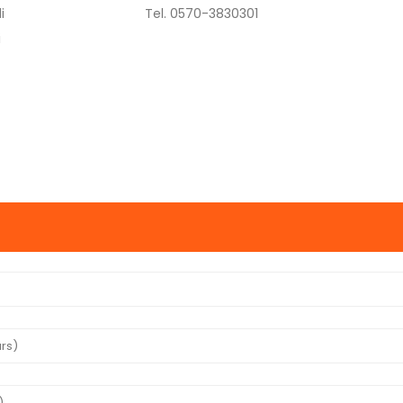
i
Tel. 0570-3830301
i