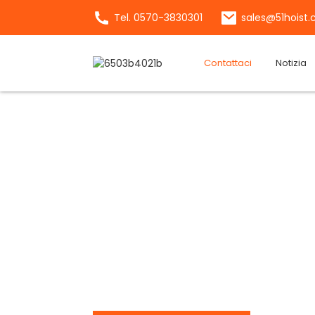
Tel. 0570-3830301
sales@51hoist
Contattaci
Notizia
Parla con il nostro tea
ZHEJIANG WUYI MACCH