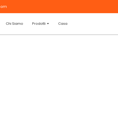
.com
Chi Siamo
Prodotti
Casa
m oggi
INARI CO., LTD.