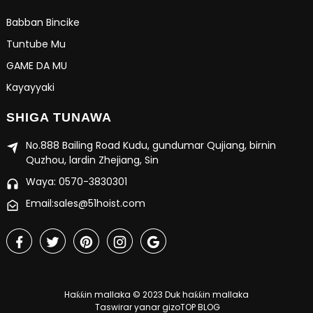
Babban Bincike
Tuntube Mu
GAME DA MU
Kayayyaki
SHIGA TUNAWA
No.888 Bailing Road Kudu, gundumar Qujiang, birnin
Quzhou, lardin Zhejiang, Sin
Waya: 0570-3830301
Email:sales@51hoist.com
Haƙƙin mallaka © 2023 Duk haƙƙin mallaka
Taswirar yanar gizo
TOP BLOG