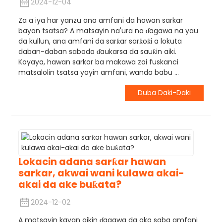
2024-12-04
Za a iya har yanzu ana amfani da hawan sarkar
bayan tsatsa? A matsayin na'ura na ɗagawa na yau
da kullun, ana amfani da sarƙar sarƙoƙi a lokuta
daban-daban saboda ɗaukarsa da sauƙin aiki.
Koyaya, hawan sarkar ba makawa zai fuskanci
matsalolin tsatsa yayin amfani, wanda babu ...
Duba Daki-Daki
Lokacin adana sarƙar hawan
sarkar, akwai wani kulawa akai-
akai da ake buƙata?
2024-12-02
A matsayin kayan aikin ɗagawa da aka saba amfani