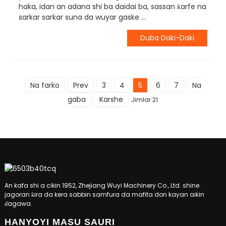
haka, idan an adana shi ba daidai ba, sassan ƙarfe na
sarkar sarkar suna da wuyar gaske ...
Duba Daki-Daki
Na farko
Prev
3
4
5
6
7
Na
gaba
Karshe
Jimlar 21
An kafa shi a cikin 1952, Zhejiang Wuyi Machinery Co., Ltd. shine
jagoran ƙira da kera sabbin samfura da mafita don kayan aikin
ɗagawa.
HANYOYI MASU SAURI