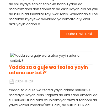
da shi, kiyaye sarƙar sarƙoƙin hannu yana da
mahimmanci don tabbatar da aikin kayan aiki na yau
da kullun da tsawaita rayuwar sabis. Wadannan su ne
matakan kiyayewa waɗanda ya kamata a yi akai-
akai yayin adana h...
Duba Daki-Daki
Yadda za a guje wa tsatsa yayin
adana sarƙoƙi?
2024-11-29
Yadda za a guje wa tsatsa yayin adana sarƙoƙi?A
matsayin kayan aikin ɗagawa da aka saba amfani da
su, sarƙoƙi suna taka muhimmiyar rawa a fannoni da
yawa kamar masana'antu, gini, da sufuri. Duk da