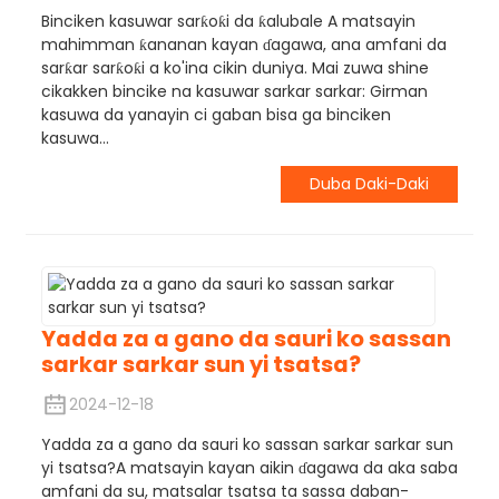
Binciken kasuwar sarƙoƙi da ƙalubale A matsayin
mahimman ƙananan kayan ɗagawa, ana amfani da
sarƙar sarƙoƙi a ko'ina cikin duniya. Mai zuwa shine
cikakken bincike na kasuwar sarkar sarkar: Girman
kasuwa da yanayin ci gaban bisa ga binciken
kasuwa...
Duba Daki-Daki
Yadda za a gano da sauri ko sassan
sarkar sarkar sun yi tsatsa?
2024-12-18
Yadda za a gano da sauri ko sassan sarkar sarkar sun
yi tsatsa?A matsayin kayan aikin ɗagawa da aka saba
amfani da su, matsalar tsatsa ta sassa daban-