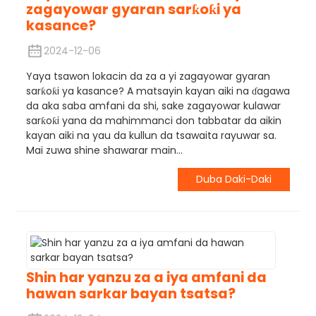
zagayowar gyaran sarƙoƙi ya
kasance?
2024-12-06
Yaya tsawon lokacin da za a yi zagayowar gyaran
sarƙoƙi ya kasance? A matsayin kayan aiki na ɗagawa
da aka saba amfani da shi, sake zagayowar kulawar
sarƙoƙi yana da mahimmanci don tabbatar da aikin
kayan aiki na yau da kullun da tsawaita rayuwar sa.
Mai zuwa shine shawarar main...
Duba Daki-Daki
Shin har yanzu za a iya amfani da
hawan sarkar bayan tsatsa?