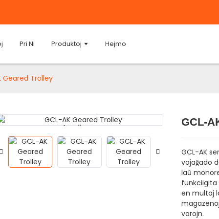
j
Pri Ni
Produktoj
Hejmo
 Geared Trolley
GCL-AK
Loading...
Loading...
GCL-AK seri
vojaĝado d
laŭ monore
funkciigita
en multaj l
magazenoj p
varojn.