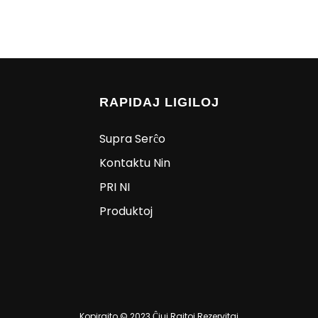
RAPIDAJ LIGILOJ
Supra Serĉo
Kontaktu Nin
PRI NI
Produktoj
Kopirajto © 2023 Ĉiuj Rajtoj Rezervitaj