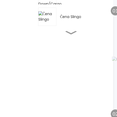
0
Ĉena Slingo
GCT-AK Tipo Ebenaĵa
Troleo & Puŝo Troleo
GCL-AK Geared Trolley
G80 Ŝarĝĉeno
HS Ĉenbloko
0