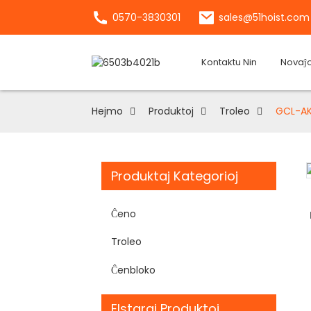
0570-3830301
sales@51hoist.com
Kontaktu Nin
Novaĵo
Hejmo
Produktoj
Troleo
GCL-AK
Produktaj Kategorioj
Loading...
Loading...
Ĉeno
Troleo
Ĉenbloko
Elstaraj Produktoj