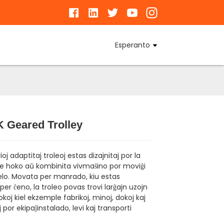
Esperanto
 Geared Trolley
Loading...
Loading...
Loading...
Loading...
oj adaptitaj troleoj estas dizajnitaj por la
e hoko aŭ kombinita vivmaŝino por moviĝi
lo. Movata per manrado, kiu estas
 per ĉeno, la troleo povas trovi larĝajn uzojn
okoj kiel ekzemple fabrikoj, minoj, dokoj kaj
or ekipaĵinstalado, levi kaj transporti