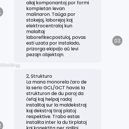
aliaj komponantoj por formi
kompletan levan
1
maŝinaron. Taŭga por
stokejoj, laborejoj kaj
elektrocentraloj kun
malaltaj
laborefikecpostuloj, povas
03
esti uzata por instalado,
prizorga ekipaĵo aŭ levi
pezajn objektojn.
2, Strukturo
La mana monorela ĉaro de
la serio GCL/GCT havas la
strukturon de du paroj da
ĉefaj kaj helpaj radoj
instalitaj sur la maldekstraj
kaj dekstraj tiraj platoj
respektive. Trabo estas
instalita inter la du tirplatoj
2
kaj konektita per rigliloj.