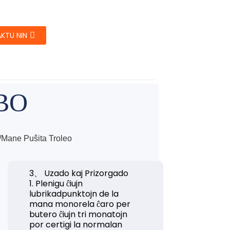
KTU NIN
BO
/Mane Puŝita Troleo
3、 Uzado kaj Prizorgado
1. Plenigu ĉiujn
lubrikadpunktojn de la
mana monorela ĉaro per
butero ĉiujn tri monatojn
por certigi la normalan