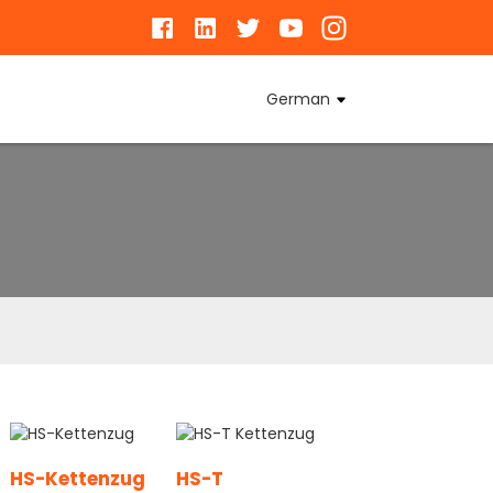
German
HS-Kettenzug
HS-T