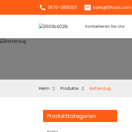
0570-3830301
sales@51hoist.com
Kontaktieren Sie Uns
Heim
Produkte
Kettenzug
Produktkategorien
Kette