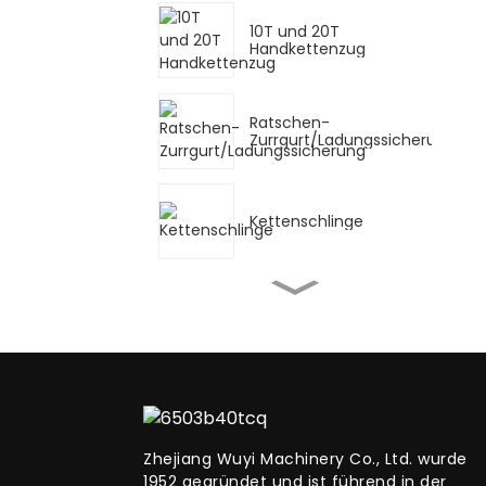
10T und 20T
Handkettenzug
Ratschen-
Zurrgurt/Ladungssicherung
Kettenschlinge
GCT-AK Typ Rollwagen
und Schiebewagen
GCL-AK Haspelfahrwerk
Zhejiang Wuyi Machinery Co., Ltd. wurde
1952 gegründet und ist führend in der