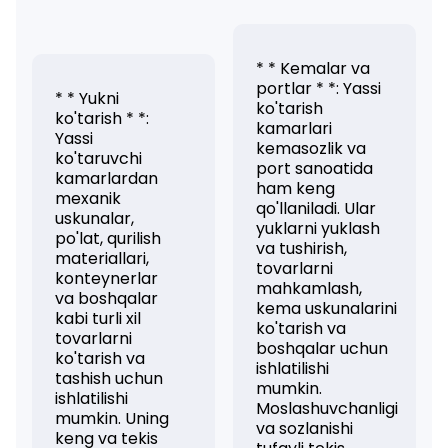
* * Kemalar va
portlar * *: Yassi
* * Yukni
ko'tarish
ko'tarish * *:
kamarlari
Yassi
kemasozlik va
ko'taruvchi
port sanoatida
kamarlardan
ham keng
mexanik
qo'llaniladi. Ular
uskunalar,
yuklarni yuklash
po'lat, qurilish
va tushirish,
materiallari,
tovarlarni
konteynerlar
mahkamlash,
va boshqalar
kema uskunalarini
kabi turli xil
ko'tarish va
tovarlarni
boshqalar uchun
ko'tarish va
ishlatilishi
tashish uchun
mumkin.
ishlatilishi
Moslashuvchanligi
mumkin. Uning
va sozlanishi
keng va tekis