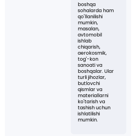
boshqa
sohalarda ham
qo'llanilishi
mumkin,
masalan,
avtomobil
ishlab
chiqarish,
aerokosmik,
tog'-kon
sanoati va
boshqalar. Ular
turli jihozlar,
butlovchi
qismlar va
materiallarni
ko'tarish va
tashish uchun
ishlatilishi
mumkin.