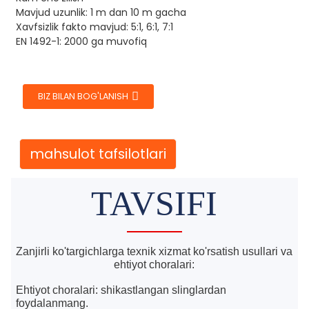
Mavjud uzunlik: 1 m dan 10 m gacha
Xavfsizlik fakto mavjud: 5:1, 6:1, 7:1
EN 1492-1: 2000 ga muvofiq
BIZ BILAN BOG'LANISH
mahsulot tafsilotlari
TAVSIFI
Zanjirli ko'targichlarga texnik xizmat ko'rsatish usullari va
ehtiyot choralari:
Ehtiyot choralari: shikastlangan slinglardan
foydalanmang.