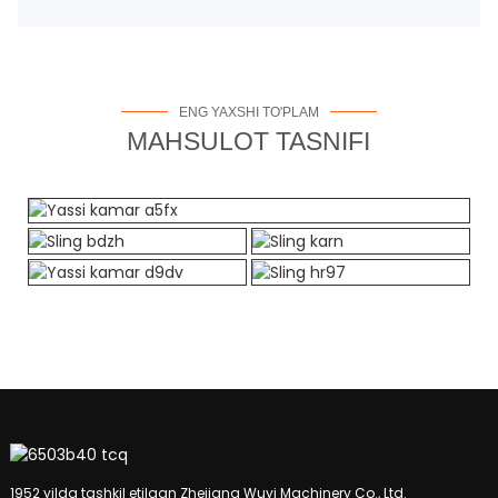
ENG YAXSHI TO'PLAM
MAHSULOT TASNIFI
1952 yilda tashkil etilgan Zhejiang Wuyi Machinery Co., Ltd.