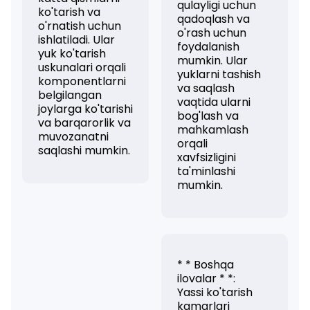
qulayligi uchun
ko'tarish va
qadoqlash va
o'rnatish uchun
o'rash uchun
ishlatiladi. Ular
foydalanish
yuk ko'tarish
mumkin. Ular
uskunalari orqali
yuklarni tashish
komponentlarni
va saqlash
belgilangan
vaqtida ularni
joylarga ko'tarishi
bog'lash va
va barqarorlik va
mahkamlash
muvozanatni
orqali
saqlashi mumkin.
xavfsizligini
ta'minlashi
mumkin.
* * Boshqa
ilovalar * *:
Yassi ko'tarish
kamarlari