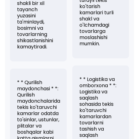
tufayli tekis
shakli bir xil
ko'tarish
tayanch
kamarlari turli
yuzasini
shakl va
ta'minlaydi,
o'lchamdagi
bosimni va
tovarlarga
tovarlarning
moslashishi
shikastlanishini
mumkin.
kamaytiradi.
* * Logistika va
* * Qurilish
omborxona * *:
maydonchasi * *:
Logistika va
Qurilish
saqlash
maydonchalarida
sohasida tekis
tekis ko'taruvchi
ko'taruvchi
kamarlar odatda
kamarlardan
to'sinlar, ustunlar,
tovarlarni
plitalar va
tashish va
boshqalar kabi
saqlash
katta qismlarni