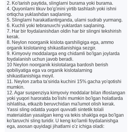
2. Ko'tarish paytida, slinglarni burama yoki burama.
4. Quyonlarni tikuv bo'g'inini yirtib tashlash yoki ishni
ortiqcha yuklashdan saqlaning.
5. Slinglarni harakatlantirganda, ularni sudrab yurmang.
6. Kuchli yoki tebranuvchi yuklardan saqlaning.
7. Har bir foydalanishdan oldin har bir slingni tekshirish
kerak.
8. Neylon noorganik kislota qarshiligiga ega, ammo
organik kislotaning shikastlanishiga sezgir.
9. Kimyoviy moddalarga eng chidamli bo'lgan joylarda
foydalanish uchun javob beradi.
10 Neylon noorganik kislotalarga bardosh berish
qobiliyatiga ega va organik kislotalarning
shikastlanishiga moyil.
11. Neylon zarba ta'sirida kuchini 15% gacha yo'qotishi
mumkin.
12. Agar suspenziya kimyoviy moddalar bilan ifloslangan
yoki yuqori haroratda bo'lishi mumkin bo'lgan holatlarda
ishlatilsa, etkazib beruvchidan ma'lumot olish kerak.
Yassi sling odatda yuqori quvvatli sintetik tolali
materialdan yasalgan keng va tekis shaklga ega bo'lgan
ko'taruvchi sling turidir. U keng ko'lamli foydalanishga
ega, asosan quyidagi jihatlarni o'z ichiga oladi: