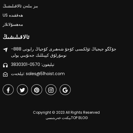
بىز بىلەن ئالاقىلىشىڭ
US ھەققىدە
مەھسۇلاتلار
ئالاقىلىشىڭ
جۇڭگو جېجياڭ ئۆلكىسى كۇجۇ شەھىرى كۇجياڭ رايونى 888-
نومۇرلۇق كېپىللىك جەنۇبىي يولى
تېلېفون: 0570-3830301
ئېلخەت: sales@51hoist.com
Copyright © 2023 All Rights Reserved
TOP BLOG
بېكەت خەرىتىسى