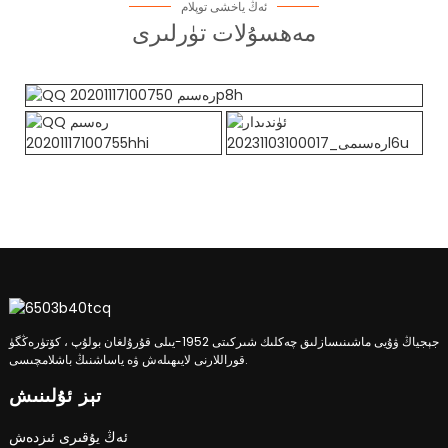
ئەڭ ياخشى توپلام
مەھسۇلات تۈرلىرى
جېجياڭ ۋۇيى ماشىنىسازلىق چەكلىك شىركىتى 1952-يىلى قۇرۇلغان بولۇپ ، كۆتۈرەڭگۈ
قوراللارنى لايىھىلەش ۋە ياساشنىڭ باشلامچىسى.
تېز ئۇلىنىش
ئەڭ يۇقىرى ئىزدەش