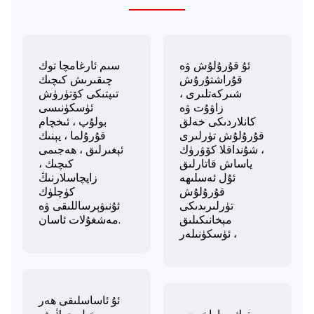
ئۇ قۇرۇلۇش ۋە
سىم ئارغامچا توك
قۇراشتۇرۇش
چىقىرىش كىچىك
شىركەتلىرى ،
تىپتىكى كۆتۈرۈش
زاۋۇت ۋە
ئۈسكۈنىسى
كانلاردىكى خەلق
بولۇپ ، ئىخچام
قۇرۇلۇش تۈرلىرى
قۇرۇلما ، يېنىك
، شۇنداقلا كۆۋرۈك
ئېغىرلىق ، ھەجىمى
ياساش قاتارلىق
كىچىك ،
ئۇل ئەسلىھە
زاپچاسلارنىڭ
قۇرۇلۇش
كۈچلۈك
تۈرلىرىدىكى
ئۇنىۋېرساللىقى ۋە
مېخانىكىلىق
مەشغۇلات ئاسان.
ئۈسكۈنىلەر ،
ئۇ ئاساسلىقى ھەر