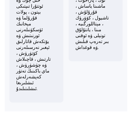
توك ، پاراخوت ،
خىل چوڭ ۋە
ماشىنا ياساش ،
ئوتتۇرا تىپتىكى
قۇرۇلۇش ،
بېتون ، پولات
تاشيول ، كۆۋرۈك
قۇرۇلما ۋە
، مېتاللورگىيە ،
مېخانىك
مىنا ، يانتۇلۇق
ئۈسكۈنىلەرنى
تونېلى ۋە ئوقنى
ئورنىتىش ۋە
بىر تەرەپ قىلىش
يۆتكەش قاتارلىق
ۋە قوغداش.
ئېغىر نەرسىلەرنى
كۆتۈرۈش ،
تارتىش ، قاچىلاش
ۋە چۈشۈرۈش ،
ماي باكىنىڭ تەتۈر
كەپشەرلەش
ئىشلىرىغا
ئىشلىتىلىدۇ.