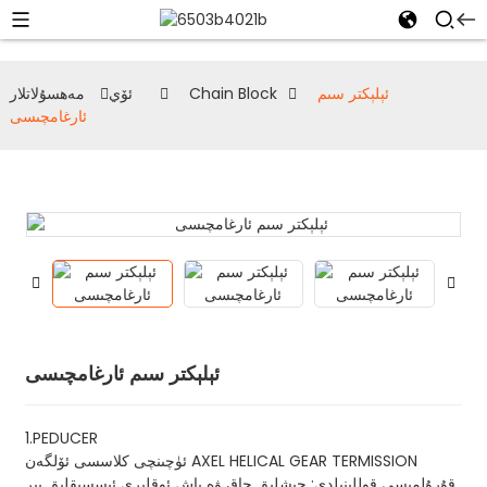
ئېلېكتر سىم
Chain Block
ئۆي
مەھسۇلاتلار
ئارغامچىسى
ئېلېكتر سىم ئارغامچىسى
1.PEDUCER
ئۈچىنچى كلاسسى ئۆلگەن AXEL HELICAL GEAR TERMISSION
قۇرۇلمىسى قوللىنىلدى; چىشلىق چاق ۋە ياش ئوقلىرى ئىسسىقلىق بىر