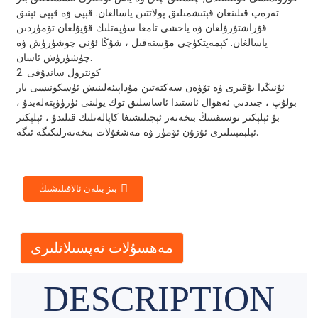
تەرەپ قىلىنغان قېتىشمىلىق پولاتتىن ياسالغان. قېپى ۋە قېپى ئېنىق
قۇراشتۇرۇلغان ۋە ياخشى تامغا سۈپەتلىك قۇيۇلغان تۆمۈردىن
ياسالغان. كېمەيتكۈچى مۇستەقىل ، شۇڭا ئۇنى چۈشۈرۈش ۋە
چۈشۈرۈش ئاسان.
2. كونترول ساندۇقى
ئۇنىڭدا يۇقىرى ۋە تۆۋەن سەكتەتىن مۇداپىئەلىنىش ئۈسكۈنىسى بار
بولۇپ ، جىددىي ئەھۋال ئاستىدا ئاساسلىق توك يولىنى ئۈزۈۋېتەلەيدۇ ،
بۇ ئېلېكتر توسىقىنىڭ بىخەتەر ئېچىلىشىغا كاپالەتلىك قىلىدۇ ، ئېلېكتر
ئېلېمېنتلىرى ئۇزۇن ئۆمۈر ۋە مەشغۇلات بىخەتەرلىكىگە ئىگە.
بىز بىلەن ئالاقىلىشىڭ
مەھسۇلات تەپسىلاتلىرى
DESCRIPTION