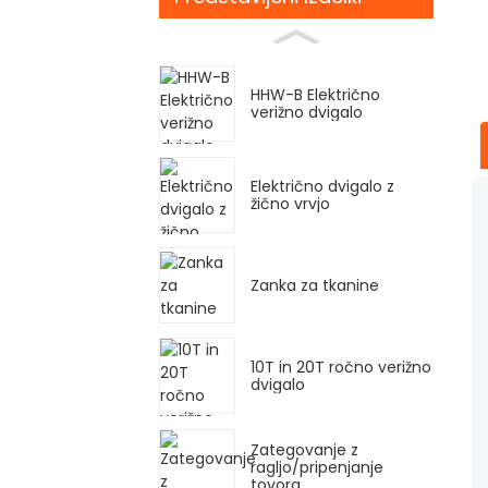
HHW-B Električno
verižno dvigalo
Električno dvigalo z
žično vrvjo
Zanka za tkanine
10T in 20T ročno verižno
dvigalo
Zategovanje z
ragljo/pripenjanje
tovora