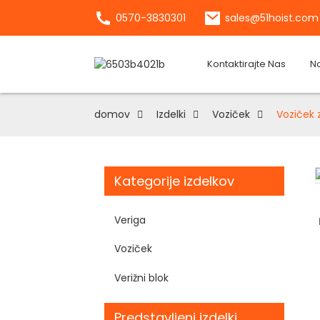
0570-3830301
sales@51hoist.com
Kontaktirajte Nas
N
domov
Izdelki
Voziček
Voziček
Kategorije izdelkov
Loading...
Loading...
Veriga
Voziček
Verižni blok
Predstavljeni izdelki