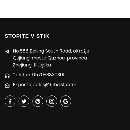
STOPITE V STIK
No.888 Bailing South Road, okrožje
Qujiang, mesto Quzhou, provinca
Zhejiang, Kitajska
Telefon: 0570-3830301
E-pošta: sales@51hoist.com