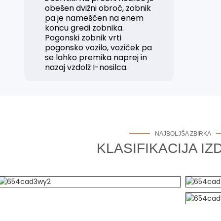
obešen dvižni obroč, zobnik
pa je nameščen na enem
koncu gredi zobnika.
Pogonski zobnik vrti
pogonsko vozilo, voziček pa
se lahko premika naprej in
nazaj vzdolž I-nosilca.
NAJBOLJŠA ZBIRKA
KLASIFIKACIJA I