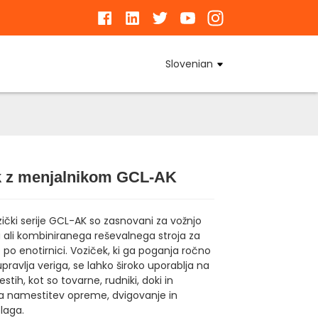
Slovenian
k z menjalnikom GCL-AK
Loading...
Loading...
Loading...
Loading...
zički serije GCL-AK so zasnovani za vožnjo
a ali kombiniranega reševalnega stroja za
po enotirnici. Voziček, ki ga poganja ročno
 upravlja veriga, se lahko široko uporablja na
estih, kot so tovarne, rudniki, doki in
za namestitev opreme, dvigovanje in
laga.