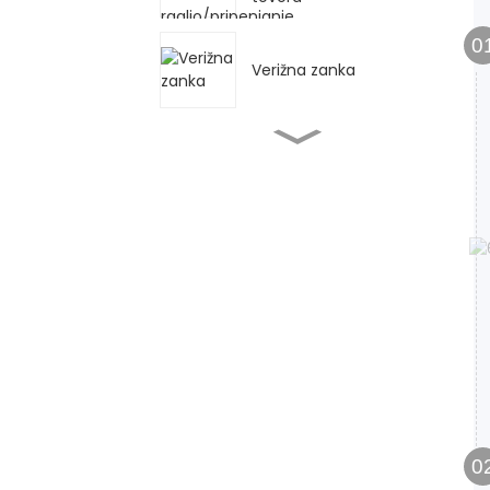
0
Verižna zanka
Navaden voziček in
voziček za potiskanje
tipa GCT-AK
Voziček z menjalnikom
GCL-AK
G80 bremenska veriga
HS verižni blok
0