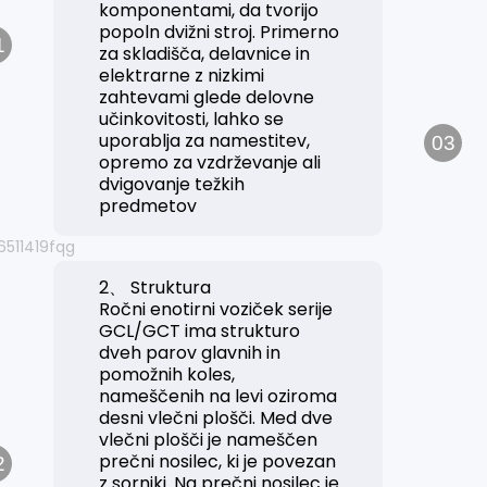
komponentami, da tvorijo
popoln dvižni stroj. Primerno
1
za skladišča, delavnice in
elektrarne z nizkimi
zahtevami glede delovne
učinkovitosti, lahko se
uporablja za namestitev,
03
opremo za vzdrževanje ali
dvigovanje težkih
predmetov
2、 Struktura
Ročni enotirni voziček serije
GCL/GCT ima strukturo
dveh parov glavnih in
pomožnih koles,
nameščenih na levi oziroma
desni vlečni plošči. Med dve
vlečni plošči je nameščen
prečni nosilec, ki je povezan
2
z sorniki. Na prečni nosilec je