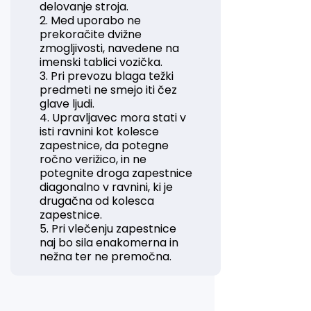
delovanje stroja.
2. Med uporabo ne
prekoračite dvižne
zmogljivosti, navedene na
imenski tablici vozička.
3. Pri prevozu blaga težki
predmeti ne smejo iti čez
glave ljudi.
4. Upravljavec mora stati v
isti ravnini kot kolesce
zapestnice, da potegne
ročno verižico, in ne
potegnite droga zapestnice
diagonalno v ravnini, ki je
drugačna od kolesca
zapestnice.
5. Pri vlečenju zapestnice
naj bo sila enakomerna in
nežna ter ne premočna.