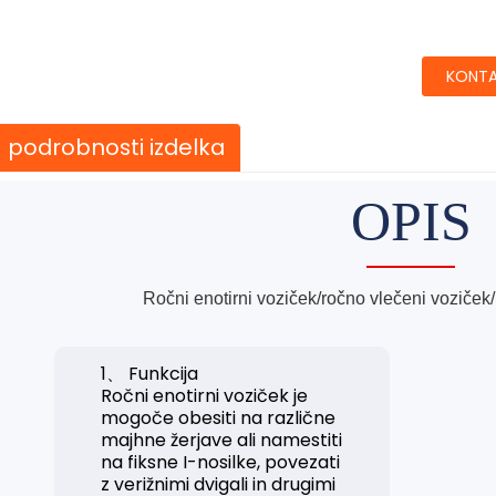
KONTA
podrobnosti izdelka
OPIS
Ročni enotirni voziček/ročno vlečeni voziček
1、 Funkcija
Ročni enotirni voziček je
mogoče obesiti na različne
majhne žerjave ali namestiti
na fiksne I-nosilke, povezati
z verižnimi dvigali in drugimi