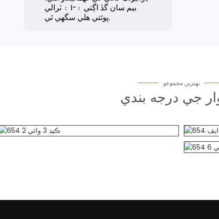
۽ ٽرالي I-بيم سان گڏ اڳتي ۽
پوئتي هلي سگهي ٿي.
بهترين مجموعو
وار جي درجه بندي