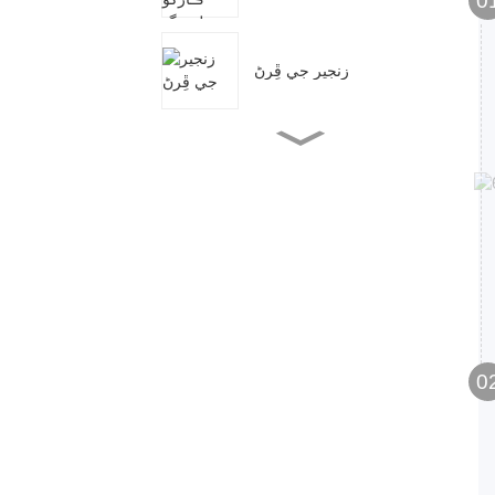
0
زنجير جي ڦِرڻ
GCT-AK قسم جي سادي
ٽرالي ۽ پش ٽرالي
GCL-AK گيئر ٽرالي
G80 لوڊ چين
0
ايڇ ايس چين بلاڪ