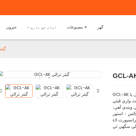
گھر
مصنوعات
اسان جي باري ۾
خبرون
GCL-AK
Loading...
Loading...
GCL-AK سيريز گيئر ٽراليون مونوريل سان گڏ هلڻ لاءِ هُڪ ٿيل يا
ٿ واري ڦيٿي
ي ويندي آهي،
اڪس ۽ اسٽور
نسپورٽ لاءِ