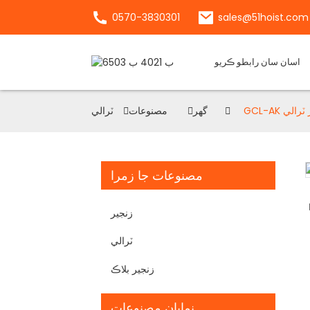
0570-3830301
sales@51hoist.com
اسان سان رابطو ڪريو
 گيئر ٽرالي
گھر
مصنوعات
ٽرالي
مصنوعات جا زمرا
Loading...
Loading...
زنجير
ٽرالي
زنجير بلاڪ
نمايان مصنوعات