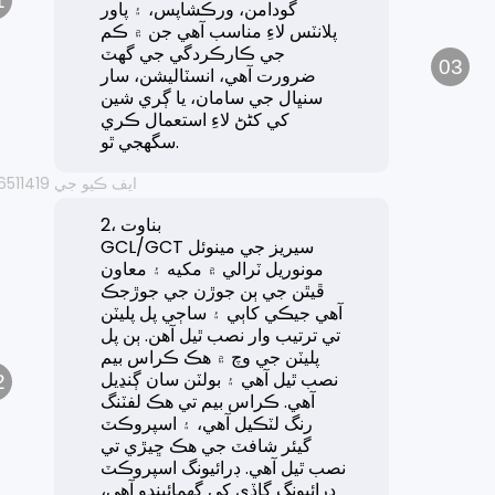
1
گودامن، ورڪشاپس، ۽ پاور
پلانٽس لاءِ مناسب آهي جن ۾ ڪم
جي ڪارڪردگي جي گهٽ
03
ضرورت آهي، انسٽاليشن، سار
سنڀال جي سامان، يا ڳري شين
کي کڻڻ لاءِ استعمال ڪري
سگهجي ٿو.
2، بناوت
GCL/GCT سيريز جي مينوئل
مونوريل ٽرالي ۾ مکيه ۽ معاون
ڦيٿن جي ٻن جوڙن جي جوڙجڪ
آهي جيڪي کاٻي ۽ ساڄي پل پليٽن
تي ترتيب وار نصب ٿيل آهن. ٻن پل
پليٽن جي وچ ۾ هڪ ڪراس بيم
نصب ٿيل آهي ۽ بولٽن سان ڳنڍيل
2
آهي. ڪراس بيم تي هڪ لفٽنگ
رنگ لٽڪيل آهي، ۽ اسپروڪٽ
گيئر شافٽ جي هڪ ڇيڙي تي
نصب ٿيل آهي. ڊرائيونگ اسپروڪٽ
ڊرائيونگ گاڏي کي گھمائيندو آهي،