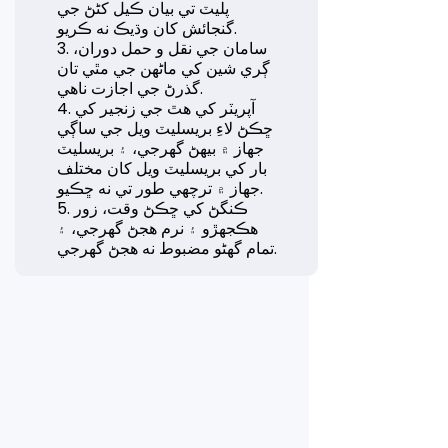
پليٽ تي بيان ڪيل کڻڻ جي
گنجائش کان وڌيڪ نه ڪريو.
3. سامان جي نقل و حمل دوران،
ڳري شين کي ماڻهن جي مٿي تان
گذرڻ جي اجازت ناهي.
4. آپريٽر کي هٿ جي زنجير کي
ڇڪڻ لاءِ بريسليٽ ويل جي ساڳي
جهاز ۾ بيهڻ گهرجي، ۽ بريسليٽ
بار کي بريسليٽ ويل کان مختلف
جهاز ۾ ترچھي طور تي نه ڇڪيو.
5. ڪنگڻ کي ڇڪڻ وقت، زور
هڪجهڙو ۽ نرم هجڻ گهرجي، ۽
تمام گهڻو مضبوط نه هجڻ گهرجي.