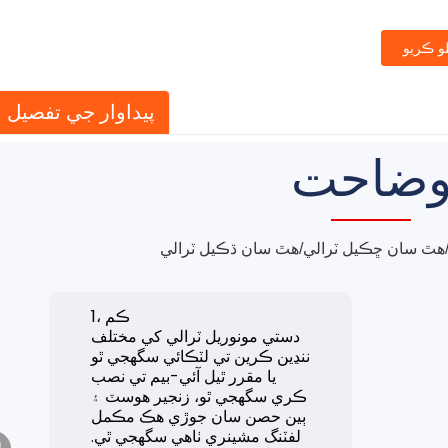
و ڪريو
پيداوار جي تفصيل
ضاحت
/هٿ سان ڇڪيل ٽرالي/هٿ سان ڌڪيل ٽرالي
1، ڪم
دستي مونوريل ٽرالي کي مختلف
ننڍين ڪرين تي لٽڪائي سگهجي ٿو
يا مقرر ٿيل آئي-بيم تي نصب
ڪري سگهجي ٿو، زنجير هوسٽ ۽
ٻين حصن سان جوڙي هڪ مڪمل
لفٽنگ مشينري ٺاهي سگهجي ٿي.