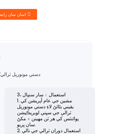
اسان سان رابط
و
دستي مونوريل ٽرالي
3، استعمال ۽ سار سنڀال
1. مشين جي عام آپريشن کي
يقيني بڻائڻ لاءِ دستي مونوريل
ٽرالي جي سڀني لوبريڪيشن
پوائنٽس کي هر ٽن مهينن ۾ مکڻ
سان ڀريو.
2. استعمال دوران ٽرالي جي نالي