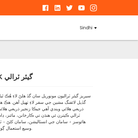
Sindhi
GCL-AK گيئر ٽرالي
Loading...
Loading...
Loading...
Loading...
گڏيل لائفنگ مشين جي سفر لاءِ ٺهيل آهن. هڪ ه
ذريعي هلائي ويندي آهي جيڪا زنجير ذريعي هلائ
ٽرالي ڪيترن ئي هنڌن تي ڪارخانن، مائنز، ڊ
هائوسز ۾ سامان جي انسٽاليشن، سامان کڻڻ ۽ ٽرا
وسيع استعمال ڳولي سگهي ٿي.