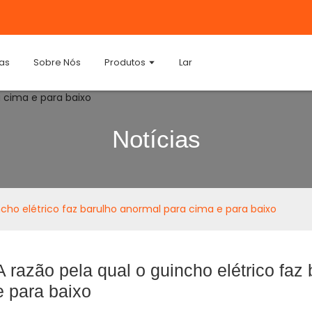
ias
Sobre Nós
Produtos
Lar
Notícias
ncho elétrico faz barulho anormal para cima e para baixo
A razão pela qual o guincho elétrico faz
e para baixo