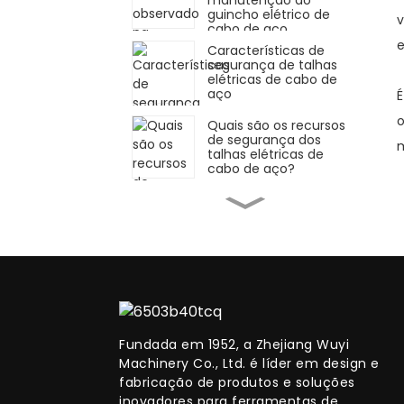
manutenção do
guincho elétrico de
v
cabo de aço
e
Características de
segurança de talhas
elétricas de cabo de
aço
É
o
Quais são os recursos
de segurança dos
m
talhas elétricas de
cabo de aço?
Análise de caso de
falha da trava de
segurança do guincho
de corrente manual
Inspeção da trava de
segurança do guincho
de corrente manual
Fundada em 1952, a Zhejiang Wuyi
Análise das regiões de
crescimento mais
Machinery Co., Ltd. é líder em design e
rápido e razões para o
fabricação de produtos e soluções
mercado de talhas
inovadores para ferramentas de