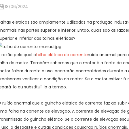
18/06/2024
alhas elétricas são amplamente utilizadas na produção industri
normais nas partes superior e inferior. Então, quais são as razõ
uperior e inferior das talhas elétricas?
 razão pela qual o
talha elétrica de corrente
ruído anormal para 
alha do motor. Também sabemos que o motor é a fonte de energi
otor falhar durante o uso, ocorrerão anormalidades durante a
recisamos verificar a condição do motor. Se o motor estiver f
epará-lo ou substituí-lo a tempo.
 ruído anormal que o guincho elétrico de corrente faz ao sub
ma falha na corrente de elevação. A corrente de elevação d
ransmissão do guincho elétrico. Se a corrente de elevação escu
 uso, o desgaste e outras condições causarão ruídos anormais. 