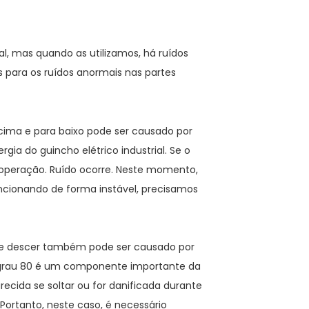
al, mas quando as utilizamos, há ruídos
es para os ruídos anormais nas partes
cima e para baixo pode ser causado por
a do guincho elétrico industrial. Se o
 operação. Ruído ocorre. Neste momento,
uncionando de forma instável, precisamos
ir e descer também pode ser causado por
e grau 80 é um componente importante da
recida se soltar ou for danificada durante
Portanto, neste caso, é necessário