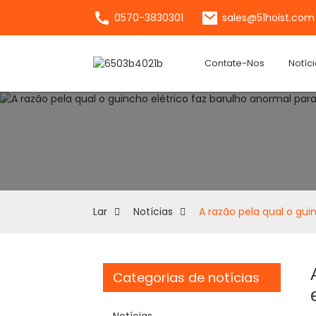
0570-3830301
sales@51hoist.com
Contate-Nos
Notíc
Lar
Notícias
A razão pela qual o gui
Categorias de notícias
Notícias