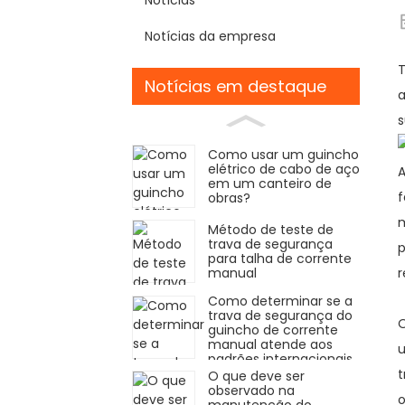
Notícias da empresa
T
Notícias em destaque
a
s
Como usar um guincho
elétrico de cabo de aço
A
em um canteiro de
f
obras?
m
Método de teste de
trava de segurança
p
para talha de corrente
manual
r
Como determinar se a
trava de segurança do
O
guincho de corrente
manual atende aos
u
padrões internacionais
de segurança?
t
O que deve ser
observado na
o