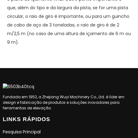
que, além do tipo e da largura da pista, se for uma pista
circular, o raio de giro é importante, ou para um guincho
de cabo de aço de 3 toneladas, o raio de giro é de 2
m/2,5 m (no caso de uma altura de içamento de 6 m ou
9 m).
Fundada em 1952, a Zhejiang Wuyi Machinery Co., Ltd. é líder em
design e fabricação de produtos e soluções inovadores para
ferramentas de elevação.
LINKS RÁPIDOS
Pesquisa Principal