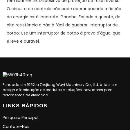
termicamente. Dispositivo de proteção de fase reversa:
O circuito de controle não pode operar quando a fiação
de energia está incorreta. Gancho: Forjado a quente, de
alta resistência e não é fácil de quebrar. Interruptor de
botão: Use um interruptor de botão à prova d'água, que
é leve e durável.
Fundada em 1952, a Zhejiang Wuyi Machinery Co., Ltd. é líder em
design e fabricação de produtos e soluções inovadores para
ferramentas de elevação.
LINKS RÁPIDOS
Pesquisa Principal
Contate-Nos