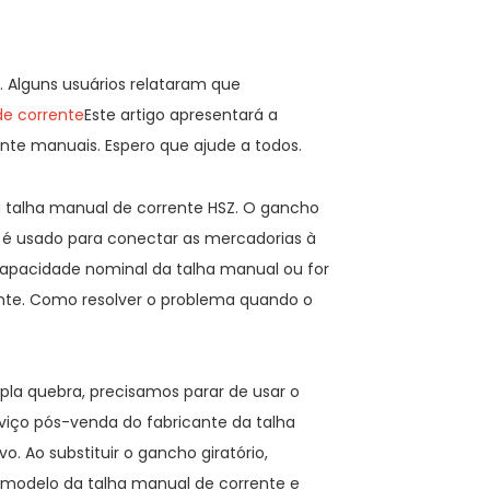
. Alguns usuários relataram que
de corrente
Este artigo apresentará a
ente manuais. Espero que ajude a todos.
a talha manual de corrente HSZ. O gancho
e é usado para conectar as mercadorias à
capacidade nominal da talha manual ou for
ente. Como resolver o problema quando o
la quebra, precisamos parar de usar o
iço pós-venda do fabricante da talha
. Ao substituir o gancho giratório,
 modelo da talha manual de corrente e