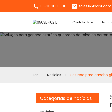
0570-3830301
sales@51hoist.com
Contate-Nos
Notíc
Lar
Notícias
Solução para gancho gi
Categorias de notícias
Notícias