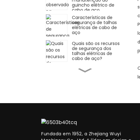
manutenção do
guincho elétrico de
s
cabo de aço
c
Características de
segurança de talhas
P
elétricas de cabo de
aço
l
d
Quais são os recursos
de segurança dos
p
talhas elétricas de
cabo de aço?
O
Análise de caso de
falha da trava de
l
segurança do guincho
de corrente manual
Inspeção da trava de
segurança do guincho
de corrente manual
Análise das regiões de
crescimento mais
rápido e razões para o
Fundada em 1952, a Zhejiang Wuyi
mercado de talhas