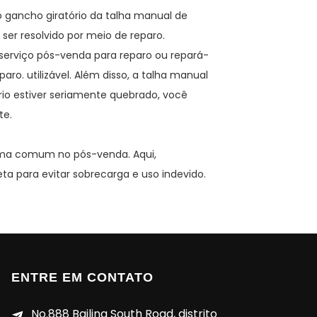
 o gancho giratório da talha manual de
ser resolvido por meio de reparo.
 serviço pós-venda para reparo ou repará-
ro. utilizável. Além disso, a talha manual
rio estiver seriamente quebrado, você
te.
ema comum no pós-venda. Aqui,
a para evitar sobrecarga e uso indevido.
ENTRE EM CONTATO
No.888 Bailing South Road, distrito