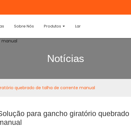
ias
Sobre Nós
Produtos
Lar
Notícias
ratório quebrado de talha de corrente manual
Solução para gancho giratório quebrado 
manual