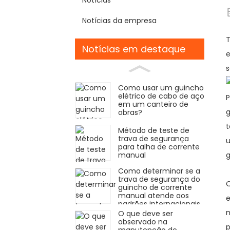
Notícias da empresa
T
Notícias em destaque
e
s
Como usar um guincho
elétrico de cabo de aço
P
em um canteiro de
g
obras?
t
Método de teste de
trava de segurança
u
para talha de corrente
manual
g
Como determinar se a
trava de segurança do
Q
guincho de corrente
manual atende aos
e
padrões internacionais
de segurança?
m
O que deve ser
observado na
p