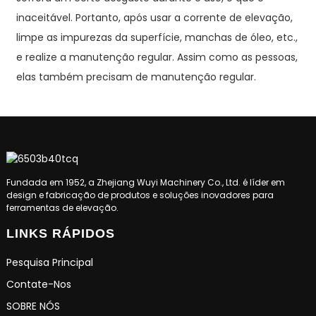
inaceitável. Portanto, após usar a corrente de elevação,
limpe as impurezas da superfície, manchas de óleo, etc.,
e realize a manutenção regular. Assim como as pessoas,
elas também precisam de manutenção regular.
Fundada em 1952, a Zhejiang Wuyi Machinery Co., Ltd. é líder em
design e fabricação de produtos e soluções inovadores para
ferramentas de elevação.
LINKS RÁPIDOS
Pesquisa Principal
Contate-Nos
SOBRE NÓS