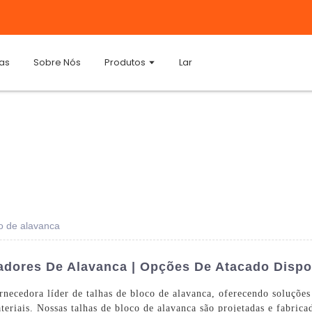
ias
Sobre Nós
Produtos
Lar
o de alavanca
adores De Alavanca | Opções De Atacado Dispo
ecedora líder de talhas de bloco de alavanca, oferecendo soluções e
eriais. Nossas talhas de bloco de alavanca são projetadas e fabrica