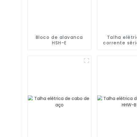
Bloco de alavanca
Talha elétr
HSH-E
corrente séri
32T