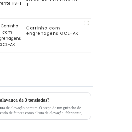
T
Carrinho com
engrenagens GCL-AK
alavanca de 3 toneladas?
enta de elevação comum. O preço de um guincho de
endo de fatores como altura de elevação, fabricante,
comenda-se escolher um guincho de alavanca...