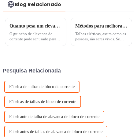
Blog Relacionado
Quanto pesa um elevador de alavanca de 3 toneladas
Métodos para melhorar a vida útil de talhas elétricas
O guincho de alavanca de
Talhas elétricas, assim como as
corrente pode ser usado para
pessoas, são seres vivos. Se
içar e transportar mercadorias,
você usar e mantiver talhas
podendo realizar diversas
elétricas corretamente, sua vida
operações de içamento por
útil será estendida. Então,
meio de operação manual.
como aumentar a vida útil das
Então, você sabe quanto pesa
talhas elétricas em operação
Pesquisa Relacionada
um guincho de alavanca de 3
real...
toneladas? L...
Fábrica de talhas de bloco de corrente
Fábricas de talhas de bloco de corrente
Fabricante de talha de alavanca de bloco de corrente
Fabricantes de talhas de alavanca de bloco de corrente