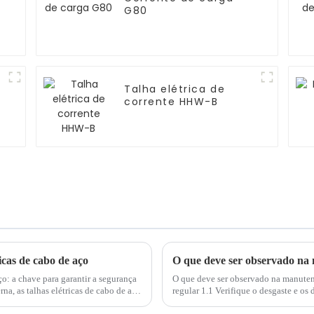
G80
Talha elétrica de
corrente HHW-B
icas de cabo de aço
ço: a chave para garantir a segurança
O que deve ser observado na manuten
na, as talhas elétricas de cabo de aço
regular 1.1 Verifique o desgaste e o
essencial do guincho elétrico...