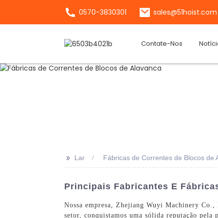
0570-3830301
sales@51hoist.com
Contate-Nos
Notíc
>>
Lar
Fábricas de Correntes de Blocos de 
Principais Fabricantes E Fábric
Nossa empresa, Zhejiang Wuyi Machinery Co., Lt
setor, conquistamos uma sólida reputação pela p