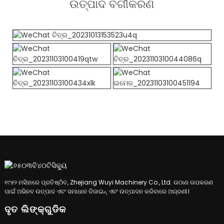
ଉତ୍ପାଦ ବର୍ଗୀକରଣ
୧୯୫୨ ମସିହାରେ ପ୍ରତିଷ୍ଠିତ, Zhejiang Wuyi Machinery Co., Ltd. ଉଠାଣ ଉପକରଣ
ପାଇଁ ଅଭିନବ ଉତ୍ପାଦ ଏବଂ ସମାଧାନ ଡିଜାଇନ୍ ଏବଂ ଉତ୍ପାଦନ କରିବାରେ ଅଗ୍ରଣୀ।
ଦୃତ ଲିଙ୍କ୍ଗୁଡିକ