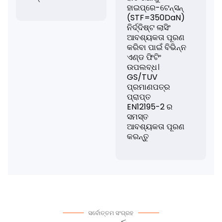
ହାଇପ୍ରେ-ଟେନ୍ସନ୍
(STF=350DaN)
ନିର୍ଦ୍ଦିଷ୍ଟ ଲାସିଂ
ଆବଶ୍ୟକତା ପୂରଣ
କରିବା ପାଇଁ ବିଭିନ୍ନ
ଏଣ୍ଡ ଫିଟିଂ
ଉପଲବ୍ଧ।
GS/TUV
ପ୍ରମାଣପତ୍ର
ପ୍ରାପ୍ତ
EN12195-2 ର
ସମସ୍ତ
ଆବଶ୍ୟକତା ପୂରଣ
କରନ୍ତୁ
ସର୍ବୋତ୍ତମ ସଂଗ୍ରହ