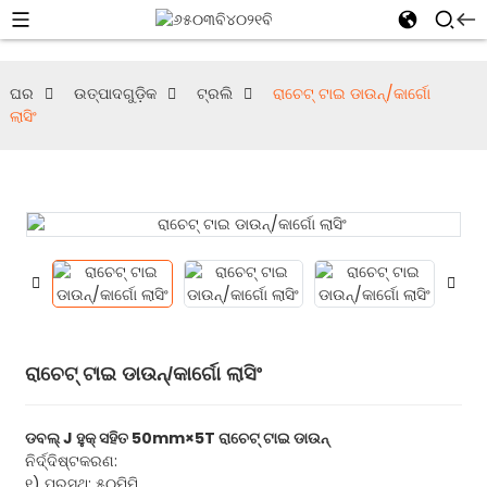
ଘର
ଉତ୍ପାଦଗୁଡ଼ିକ
ଟ୍ରଲି
ରାଚେଟ୍ ଟାଇ ଡାଉନ୍/କାର୍ଗୋ
ଲାସିଂ
ରାଚେଟ୍ ଟାଇ ଡାଉନ୍/କାର୍ଗୋ ଲାସିଂ
ଡବଲ୍ J ହୁକ୍ ସହିତ 50mm×5T ରାଚେଟ୍ ଟାଇ ଡାଉନ୍
ନିର୍ଦ୍ଦିଷ୍ଟକରଣ:
୧) ପ୍ରସ୍ଥ: ୫୦ମିମି