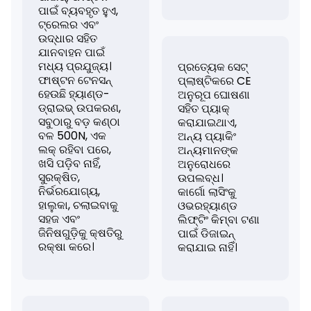
ପାଇଁ ବ୍ୟବହୃତ ହୁଏ,
ଟ୍ରେଲର ଏବଂ
ଉଦ୍ଧାର ସହିତ
ଯାନବାହନ ପାଇଁ
ମଧ୍ୟ ପ୍ରଯୁଜ୍ୟ।
ପ୍ରତ୍ୟେକ ସେଟ୍
ଫାଷ୍ଟନ ଟେନସନ୍
ପ୍ଲାଷ୍ଟିକରେ CE
ହେଉଛି ହ୍ୟାଣ୍ଡ-
ଅନୁରୂପ ଘୋଷଣା
ଡ୍ରାଇଭ୍ ଉପକରଣ,
ସହିତ ପ୍ୟାକ୍
ସବୁଠାରୁ ବଡ଼ କଣ୍ଠା
କରାଯାଇଥାଏ,
ବଳ 500N, ଏକ
ଅନ୍ୟ ପ୍ୟାକିଂ
ଲକ୍ ରହିବା ପରେ,
ଅନ୍ୟମାନଙ୍କ
ଖସି ପଡ଼ିବ ନାହିଁ,
ଅନୁରୋଧରେ
ସୁରକ୍ଷିତ,
ଉପଲବ୍ଧ।
ନିର୍ଭରଯୋଗ୍ୟ,
କାର୍ଗୋ ଲାସିଂକୁ
ହାଲୁକା, ଚଲାଇବାକୁ
ଓଭରହ୍ୟାଣ୍ଡ
ସହଜ ଏବଂ
ଲିଫ୍ଟିଂ କିମ୍ବା ଟଣା
ଜିନିଷଗୁଡ଼ିକୁ କ୍ଷତିରୁ
ପାଇଁ ଡିଜାଇନ୍
ରକ୍ଷା କରେ।
କରାଯାଇ ନାହିଁ।