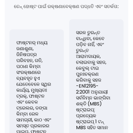
ଚେନ୍ ହୋଷ୍ଟ ପାଇଁ ରକ୍ଷଣାବେକ୍ଷଣ ପଦ୍ଧତି ଏବଂ ସତର୍କତା:
ସରଳ ତୁରନ୍ତ
ବାନ୍ଧିବା, କେବେ
ଫାଷ୍ଟନର୍ ମଧ୍ୟ
ପଡ଼ିବ ନାହିଁ, ଏବଂ
ଜଣାଶୁଣା,
ତୁରନ୍ତ
ଜିନିଷପତ୍ର
ଆରାମଦାୟକ,
ପରିବହନ, ଗତି,
ଚଲାଇବାକୁ ସହଜ,
ପଠାଣ କିମ୍ବା
କେବୁଲ୍ ଟାଇ
ସଂରକ୍ଷଣରେ
ପୁନଃଚକ୍ରଣ
ବ୍ୟବହୃତ ହୁଏ
କରିବାକୁ ସହଜ
ଯେତେବେଳେ ସ୍ଥିର
-EN12195-
କାର୍ଯ୍ୟ, ମୁଖ୍ୟତଃ
2:2001 ଅନୁଯାୟୀ
ଟ୍ରକ୍, ଫାଷ୍ଟନ
ସର୍ବନିମ୍ନ ଭାଙ୍ଗିବା
ଏବଂ କେବଳ
ଶକ୍ତି (MBS)
ଟ୍ରେଲର, ଡଙ୍ଗା
ଷ୍ଟ୍ରାଇପ୍:
କିମ୍ବା ରେଳ
ପ୍ରତ୍ୟେକ
ସାମଗ୍ରୀ, କାଠ ଏବଂ
ଷ୍ଟ୍ରାଇପ୍ 1 ଟନ୍
ସମସ୍ତ ପ୍ରକାରର
MBS ସହିତ ସମାନ
ପାଇପ୍, ଫାଷ୍ଟନ