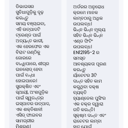
ଡିଭାଇସର
ଅର୍ଡରର ଅନୁରୋଧ
ସୁବିଧାଗୁଡ଼ିକୁ ଦୃଢ଼
କ୍ରମେ ମାନକ
କରନ୍ତୁ
ଲମ୍ବଠାରୁ ଅଧିକ
ସମୟ ବଞ୍ଚାଇବା,
ଉପଲବ୍ଧ।
ଏହି ଉତ୍ପାଦଟି
ଭିନ୍ନ ଭିନ୍ନ ମୂଲ୍ୟ
ଟ୍ରେଣ୍ଡ ପାଇଁ
ସହିତ ଭିନ୍ନ ଭିନ୍ନ
ଅତ୍ୟନ୍ତ ଭାରୀ,
ଏଣ୍ଡ ଫିଟିଂ
ଏକ ହେରଫେର ଏକ
ଉପଲବ୍ଧ।
ବିରାଟ ଗଣ୍ଠିକୁ
EN12195-2 ର
ଜୋରରେ
ସମସ୍ତ
ବାନ୍ଧିପାରେ, ଶୀଘ୍ର
ଆବଶ୍ୟକତା ପୂରଣ
ଇନଲୋଡ୍ ହେବା
କରନ୍ତୁ
ପାଇଁ ବନ୍ଧା
ର୍ୟାଚେଟର 3ଟି
ହୋଇପାରେ।
ଦାନ୍ତ ସହିତ କାମ
ସୁରକ୍ଷିତ ଏବଂ
କରୁଥିବା ଦକ୍ଷ
ସ୍ଥାୟୀ, ଅଂଶଗୁଡ଼ିକ
ବ୍ୟକ୍ତି
ପାଇଁ ସ୍ୱତନ୍ତ୍ର
ହ୍ୟାଣ୍ଡେଲ ପୁସିଂର
ଇସ୍ପାତର ଉତ୍ପାଦ,
ଏକ ଚକ୍ର ଦ୍ୱାରା
ଏକ ଶକ୍ତିଶାଳୀ
ଗତି କରନ୍ତି।
ଏସିଡ୍ ଫାଇବର
ସୂକ୍ଷ୍ମ ଦାନ୍ତ ଏବଂ
ସାମଗ୍ରୀର
ରାଚେଟର ଲମ୍ବା
ମିଶ୍ରଣ।
ହାତ ଯୋଗୁଁ