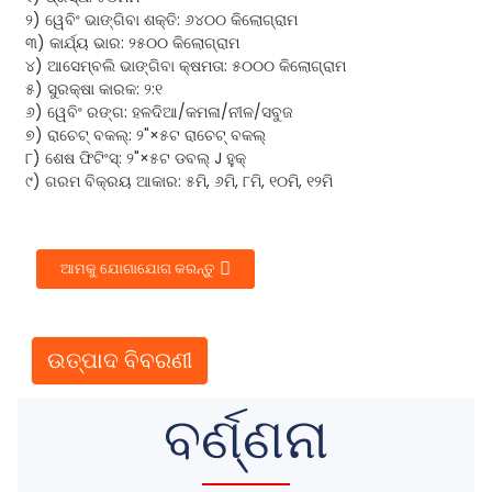
୨) ୱେବିଂ ଭାଙ୍ଗିବା ଶକ୍ତି: ୬୪୦୦ କିଲୋଗ୍ରାମ
୩) କାର୍ଯ୍ୟ ଭାର: ୨୫୦୦ କିଲୋଗ୍ରାମ
୪) ଆସେମ୍ବଲି ଭାଙ୍ଗିବା କ୍ଷମତା: ୫୦୦୦ କିଲୋଗ୍ରାମ
୫) ସୁରକ୍ଷା କାରକ: ୨:୧
୬) ୱେବିଂ ରଙ୍ଗ: ହଳଦିଆ/କମଳା/ନୀଳ/ସବୁଜ
୭) ରାଚେଟ୍ ବକଲ୍: ୨"×୫ଟ ରାଚେଟ୍ ବକଲ୍
୮) ଶେଷ ଫିଟିଂସ୍: ୨"×୫ଟ ଡବଲ୍ J ହୁକ୍
୯) ଗରମ ବିକ୍ରୟ ଆକାର: ୫ମି, ୬ମି, ୮ମି, ୧୦ମି, ୧୨ମି
ଆମକୁ ଯୋଗାଯୋଗ କରନ୍ତୁ
ଉତ୍ପାଦ ବିବରଣୀ
ବର୍ଣ୍ଣନା