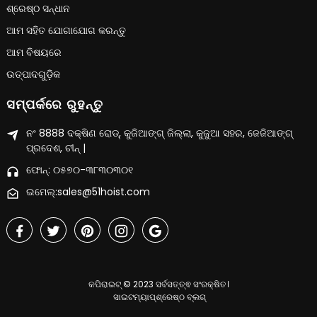
ଶ୍ରେଷ୍ଠ ସନ୍ଧାନ
ଆମ ସହିତ ଯୋଗାଯୋଗ କରନ୍ତୁ
ଆମ ବିଷୟରେ
ଉତ୍ପାଦଗୁଡ଼ିକ
ସମ୍ପର୍କରେ ରୁହନ୍ତୁ
ନଂ 8888 ଦକ୍ଷିଣ ରୋଡ୍, କୁଜିଆଙ୍ଗ୍ ଜିଲ୍ଲା, କୁଜୁଆ ସହର, ଜେଜିଆଙ୍ଗ୍
ପ୍ରଦେଶ, ଚୀନ୍ |
ଫୋନ୍: ୦୫୭୦-୩୮୩୦୩୦୧
ଇମେଲ୍:sales@51hoist.com
କପିରାଇଟ୍ © 2023 ସର୍ବସତ୍ତ୍ଵ ସଂରକ୍ଷିତ।
ସାଇଟମ୍ୟାପ୍
ଶ୍ରେଷ୍ଠ ବ୍ଲଗ୍