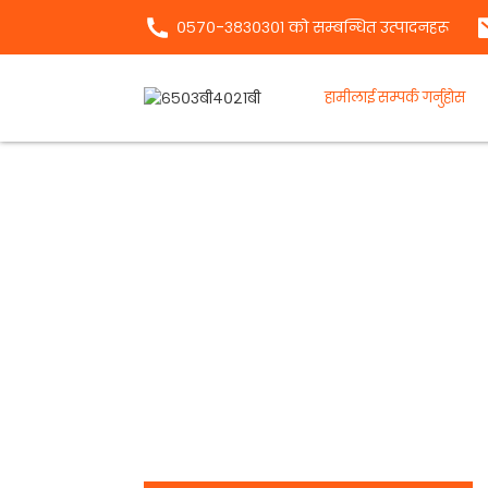
०५७०-३८३०३०१ को सम्बन्धित उत्पादनहरू
हामीलाई सम्पर्क गर्नुहोस
आज हाम्रो टोलीसँग कुरा गर्नु
ZHEJIANG WUYI मेसिनर