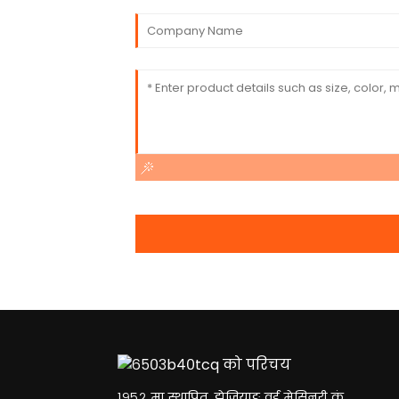
१९५२ मा स्थापित, झेजियाङ वुई मेसिनरी कं,