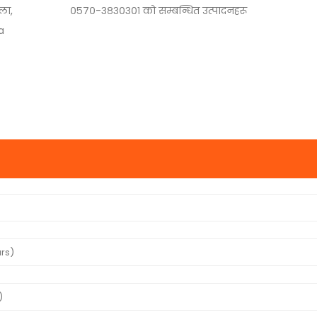
ला,
०५७०-३८३०३०१ को सम्बन्धित उत्पादनहरू
a