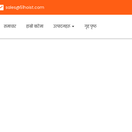
sales@51hoist.com
समाचार
हाम्रो बारेमा
उत्पादनहरू
गृह पृष्ठ
होस्
ी सह।, लि।