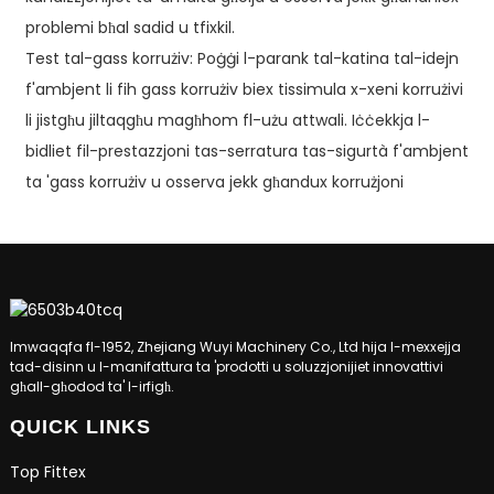
problemi bħal sadid u tfixkil.
Test tal-gass korrużiv: Poġġi l-parank tal-katina tal-idejn
f'ambjent li fih gass korrużiv biex tissimula x-xeni korrużivi
li jistgħu jiltaqgħu magħhom fl-użu attwali. Iċċekkja l-
bidliet fil-prestazzjoni tas-serratura tas-sigurtà f'ambjent
ta 'gass korrużiv u osserva jekk għandux korrużjoni
Imwaqqfa fl-1952, Zhejiang Wuyi Machinery Co., Ltd hija l-mexxejja
tad-disinn u l-manifattura ta 'prodotti u soluzzjonijiet innovattivi
għall-għodod ta' l-irfigħ.
QUICK LINKS
Top Fittex