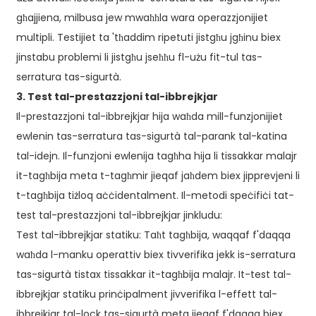
għajjiena, milbusa jew mwaħħla wara operazzjonijiet
multipli. Testijiet ta 'tħaddim ripetuti jistgħu jgħinu biex
jinstabu problemi li jistgħu jseħħu fl-użu fit-tul tas-
serratura tas-sigurtà.
3. Test tal-prestazzjoni tal-ibbrejkjar
Il-prestazzjoni tal-ibbrejkjar hija waħda mill-funzjonijiet
ewlenin tas-serratura tas-sigurtà tal-parank tal-katina
tal-idejn. Il-funzjoni ewlenija tagħha hija li tissakkar malajr
it-tagħbija meta t-tagħmir jieqaf jaħdem biex jipprevjeni li
t-tagħbija tiżloq aċċidentalment. Il-metodi speċifiċi tat-
test tal-prestazzjoni tal-ibbrejkjar jinkludu:
Test tal-ibbrejkjar statiku: Taħt tagħbija, waqqaf f'daqqa
waħda l-manku operattiv biex tivverifika jekk is-serratura
tas-sigurtà tistax tissakkar it-tagħbija malajr. It-test tal-
ibbrejkjar statiku prinċipalment jivverifika l-effett tal-
ibbrejkjar tal-lock tas-sigurtà meta jieqaf f'daqqa biex