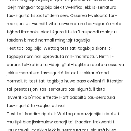
idejn mingħajr tagħbija biex tivverifika jekk is-serratura
tas-sigurtà tistax taħdem sew. Osserva l-veloċità tar-
reazzjoni u s-sensittività tas-serratura tas-sigurtà meta
tiġbed il-manku biex tiżgura li tista 'tirrispondi malajr u
taħdem b'mod normali mingħajr tagħbija.
Test tat-tagħbija: Wettaq test tat-tagħbija skont it-
tagħbija nominali pprovduta mill-manifattur. Neħħi l-
parank tal-katina tal-idejn għat-tagħbija ratata u osserva
jekk is-serratura tas-sigurtà tistax tissakkar b'mod
normali. It-test tat-tagħbija huwa pass ewlieni fl-ittestjar
tal-prestazzjoni tas-serratura tas-sigurtà, li tista
'tivverifika b'mod effettiv l-affidabbiltà tas-serratura
tas-sigurtà fix-xogħol attwali.
Test ta 'tħaddim ripetut: Wettaq operazzjonijiet ripetuti
multipli biex jissimulaw xenarji ta' tħaddim frekwenti fl-
użu attwali. Iċċekkja jekk is-serratura tas-sigurtà hijiex