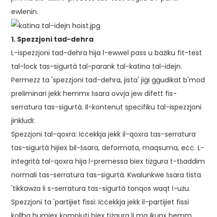
ewlenin.
1. Spezzjoni tad-dehra
L-ispezzjoni tad-dehra hija l-ewwel pass u bażiku fit-test
tal-lock tas-sigurtà tal-parank tal-katina tal-idejn.
Permezz ta 'spezzjoni tad-dehra, jista' jiġi ġġudikat b'mod
preliminari jekk hemmx ħsara ovvja jew difett fis-
serratura tas-sigurtà. Il-kontenut speċifiku tal-ispezzjoni
jinkludi:
Spezzjoni tal-qoxra: Iċċekkja jekk il-qoxra tas-serratura
tas-sigurtà hijiex bil-ħsara, deformata, maqsuma, eċċ. L-
integrità tal-qoxra hija l-premessa biex tiżgura t-tħaddim
normali tas-serratura tas-sigurtà. Kwalunkwe ħsara tista
'tikkawża li s-serratura tas-sigurtà tonqos waqt l-użu.
Spezzjoni ta 'partijiet fissi: Iċċekkja jekk il-partijiet fissi
kollha humiex kompluti biex tiżgura li ma jkunx hemm