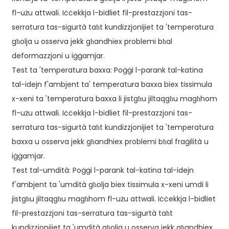
fl-użu attwali. Iċċekkja l-bidliet fil-prestazzjoni tas-
serratura tas-sigurtà taħt kundizzjonijiet ta 'temperatura
għolja u osserva jekk għandhiex problemi bħal
deformazzjoni u iġġamjar.
Test ta 'temperatura baxxa: Poġġi l-parank tal-katina
tal-idejn f'ambjent ta' temperatura baxxa biex tissimula
x-xeni ta 'temperatura baxxa li jistgħu jiltaqgħu magħhom
fl-użu attwali. Iċċekkja l-bidliet fil-prestazzjoni tas-
serratura tas-sigurtà taħt kundizzjonijiet ta 'temperatura
baxxa u osserva jekk għandhiex problemi bħal fraġilità u
iġġamjar.
Test tal-umdità: Poġġi l-parank tal-katina tal-idejn
f'ambjent ta 'umdità għolja biex tissimula x-xeni umdi li
jistgħu jiltaqgħu magħhom fl-użu attwali. Iċċekkja l-bidliet
fil-prestazzjoni tas-serratura tas-sigurtà taħt
kundizzjonijiet ta 'umdità għolja u osserva jekk għandhiex