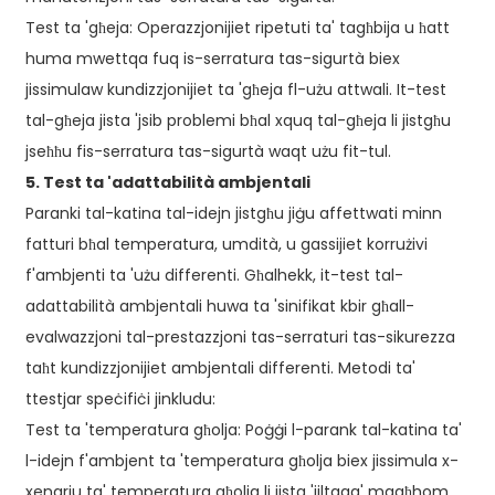
Test ta 'għeja: Operazzjonijiet ripetuti ta' tagħbija u ħatt
huma mwettqa fuq is-serratura tas-sigurtà biex
jissimulaw kundizzjonijiet ta 'għeja fl-użu attwali. It-test
tal-għeja jista 'jsib problemi bħal xquq tal-għeja li jistgħu
jseħħu fis-serratura tas-sigurtà waqt użu fit-tul.
5. Test ta 'adattabilità ambjentali
Paranki tal-katina tal-idejn jistgħu jiġu affettwati minn
fatturi bħal temperatura, umdità, u gassijiet korrużivi
f'ambjenti ta 'użu differenti. Għalhekk, it-test tal-
adattabilità ambjentali huwa ta 'sinifikat kbir għall-
evalwazzjoni tal-prestazzjoni tas-serraturi tas-sikurezza
taħt kundizzjonijiet ambjentali differenti. Metodi ta'
ttestjar speċifiċi jinkludu:
Test ta 'temperatura għolja: Poġġi l-parank tal-katina ta'
l-idejn f'ambjent ta 'temperatura għolja biex jissimula x-
xenarju ta' temperatura għolja li jista 'jiltaqa' magħhom