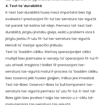
4. Test ta 'durabilità
It-test tad-durabilità huwa mezz importanti biex tiġi
evalwata l-prestazzjoni fit-tul tas-serratura tas-sigurtà
tal-parank tal-katina tal-idejn. Permezz tat-test tad-
durabilità, jistgħu jinstabu għeja, xedd u problemi oħra li
jistgħu jseħħu fl-użu fit-tul tas-serratura tas-sigurtà.
Metodi ta' ttestjar speċifiċi jinkludu:
Test ta 'tħaddim ċikliku: Wettaq operazzjonijiet ċikliċi
multipli biex jissimulaw ix-xenarju ta' operazzjoni fit-tul fl-
użu attwali. Irreġistra l-bidliet fil-prestazzjoni tas-
serratura tas-sigurtà matul il-proċess ta 'tħaddim ċikliku
biex tosserva jekk huwiex għajjien, milbus jew imwaħħal.
Test tal-ilbies: Osserva l-ilbies ta 'kull komponent tas-
serratura tas-sigurtà permezz ta' użu fit-tul. It-test tal-
ilbies jgħin biex jevalwa l-ħajja tas-servizz u ċ-ċiklu tal-
manutenzjoni tas-serratura tas-sigurtà.