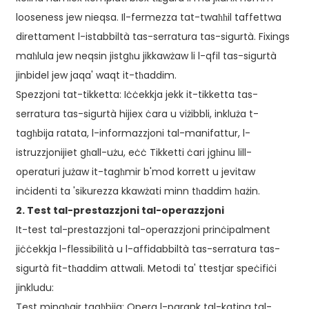
looseness jew nieqsa. Il-fermezza tat-twaħħil taffettwa
direttament l-istabbiltà tas-serratura tas-sigurtà. Fixings
maħlula jew neqsin jistgħu jikkawżaw li l-qfil tas-sigurtà
jinbidel jew jaqa' waqt it-tħaddim.
Spezzjoni tat-tikketta: Iċċekkja jekk it-tikketta tas-
serratura tas-sigurtà hijiex ċara u viżibbli, inkluża t-
tagħbija ratata, l-informazzjoni tal-manifattur, l-
istruzzjonijiet għall-użu, eċċ Tikketti ċari jgħinu lill-
operaturi jużaw it-tagħmir b'mod korrett u jevitaw
inċidenti ta 'sikurezza kkawżati minn tħaddim ħażin.
2. Test tal-prestazzjoni tal-operazzjoni
It-test tal-prestazzjoni tal-operazzjoni prinċipalment
jiċċekkja l-flessibilità u l-affidabbiltà tas-serratura tas-
sigurtà fit-tħaddim attwali. Metodi ta' ttestjar speċifiċi
jinkludu:
Test mingħajr tagħbija: Opera l-parank tal-katina tal-