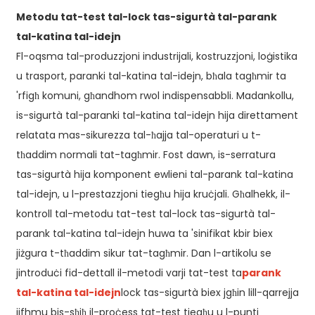
Metodu tat-test tal-lock tas-sigurtà tal-parank
tal-katina tal-idejn
Fl-oqsma tal-produzzjoni industrijali, kostruzzjoni, loġistika
u trasport, paranki tal-katina tal-idejn, bħala tagħmir ta
'rfigħ komuni, għandhom rwol indispensabbli. Madankollu,
is-sigurtà tal-paranki tal-katina tal-idejn hija direttament
relatata mas-sikurezza tal-ħajja tal-operaturi u t-
tħaddim normali tat-tagħmir. Fost dawn, is-serratura
tas-sigurtà hija komponent ewlieni tal-parank tal-katina
tal-idejn, u l-prestazzjoni tiegħu hija kruċjali. Għalhekk, il-
kontroll tal-metodu tat-test tal-lock tas-sigurtà tal-
parank tal-katina tal-idejn huwa ta 'sinifikat kbir biex
jiżgura t-tħaddim sikur tat-tagħmir. Dan l-artikolu se
jintroduċi fid-dettall il-metodi varji tat-test ta
parank
tal-katina tal-idejn
lock tas-sigurtà biex jgħin lill-qarrejja
jifhmu bis-sħiħ il-proċess tat-test tiegħu u l-punti