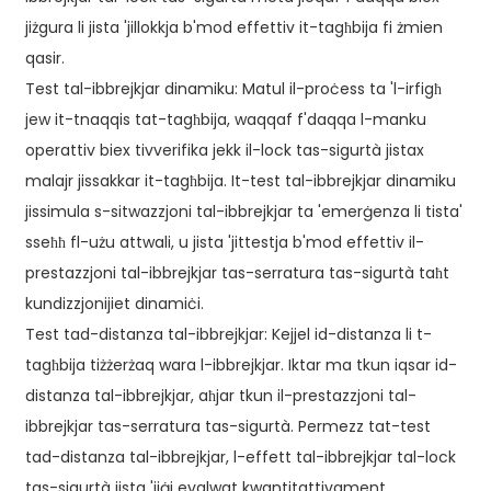
jiżgura li jista 'jillokkja b'mod effettiv it-tagħbija fi żmien
qasir.
Test tal-ibbrejkjar dinamiku: Matul il-proċess ta 'l-irfigħ
jew it-tnaqqis tat-tagħbija, waqqaf f'daqqa l-manku
operattiv biex tivverifika jekk il-lock tas-sigurtà jistax
malajr jissakkar it-tagħbija. It-test tal-ibbrejkjar dinamiku
jissimula s-sitwazzjoni tal-ibbrejkjar ta 'emerġenza li tista'
sseħħ fl-użu attwali, u jista 'jittestja b'mod effettiv il-
prestazzjoni tal-ibbrejkjar tas-serratura tas-sigurtà taħt
kundizzjonijiet dinamiċi.
Test tad-distanza tal-ibbrejkjar: Kejjel id-distanza li t-
tagħbija tiżżerżaq wara l-ibbrejkjar. Iktar ma tkun iqsar id-
distanza tal-ibbrejkjar, aħjar tkun il-prestazzjoni tal-
ibbrejkjar tas-serratura tas-sigurtà. Permezz tat-test
tad-distanza tal-ibbrejkjar, l-effett tal-ibbrejkjar tal-lock
tas-sigurtà jista 'jiġi evalwat kwantitattivament.