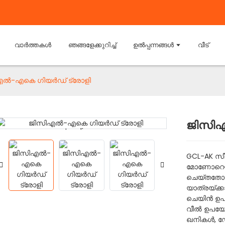
വാർത്തകൾ
ഞങ്ങളേക്കുറിച്ച്
ഉൽപ്പന്നങ്ങൾ
വീട്
എൽ-എകെ ഗിയർഡ് ട്രോളി
ജിസിഎ
Loading...
Loading...
GCL-AK സീ
മോണോറെയില
ചെയ്തതോ 
യാത്രയ്ക്ക
ചെയിൻ ഉപയോ
വീൽ ഉപയോഗിച
ഖനികൾ, ഡോ