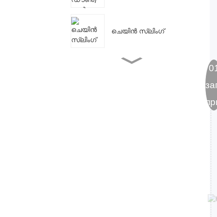
ചെയിൻ സ്ലിംഗ്
ജിസിടി-എകെ ടൈപ്പ്
0
പ്ലെയിൻ ട്രോളി & പുഷ്
ട്രോളി
за
пр
ജിസിഎൽ-എകെ
ഗിയർഡ് ട്രോളി
G80 ലോഡ് ചെയിൻ
എച്ച്എസ് ചെയിൻ
ബ്ലോക്ക്