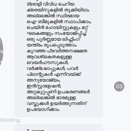
ട്രോളി വിവിധ ചെറിയ
ക്രെയിനുകളിൽ തൂക്കിയിടാം
അല്ലെങ്കിൽ സ്ഥിരമായ
ഐ-ബീമുകളിൽ സ്ഥാപിക്കാം,
ചെയിൻ ഹോയിസ്റ്റുകളും മറ്റ്
ഘടകങ്ങളും സംയോജിപ്പിച്ച്
ഒരു പൂർണ്ണമായ ലിഫ്റ്റിംഗ്
1
യന്ത്രം രൂപപ്പെടുത്താം.
കുറഞ്ഞ പ്രവർത്തനക്ഷമത
писание
ആവശ്യകതകളുള്ള
ише
വെയർഹൗസുകൾ,
വർക്ക്ഷോപ്പുകൾ, പവർ
പ്ലാന്റുകൾ എന്നിവയ്ക്ക്
അനുയോജ്യം,
ഇൻസ്റ്റാളേഷൻ,
03
അറ്റകുറ്റപ്പണി ഉപകരണങ്ങൾ
അല്ലെങ്കിൽ ഭാരമുള്ള
വസ്തുക്കൾ ഉയർത്തുന്നതിന്
ഉപയോഗിക്കാം.