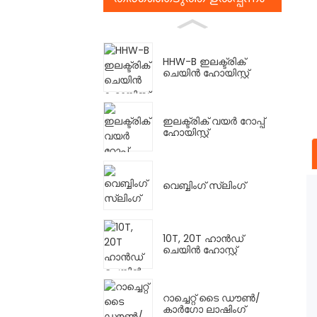
HHW-B ഇലക്ട്രിക്
ചെയിൻ ഹോയിസ്റ്റ്
ഇലക്ട്രിക് വയർ റോപ്പ്
ഹോയിസ്റ്റ്
വെബ്ബിംഗ് സ്ലിംഗ്
10T, 20T ഹാൻഡ്
ചെയിൻ ഹോസ്റ്റ്
റാച്ചെറ്റ് ടൈ ഡൗൺ/
കാർഗോ ലാഷിംഗ്