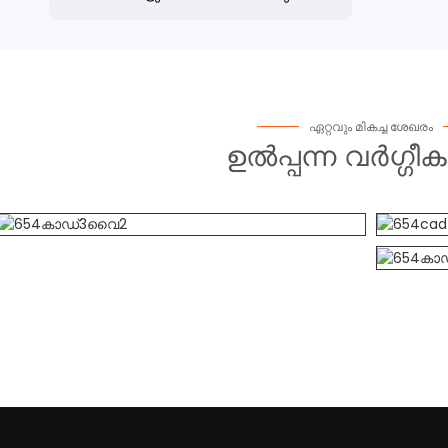
ഏറ്റവും മികച്ച ശേഖരം
ഉൽപ്പന്ന വർഗ്ഗ