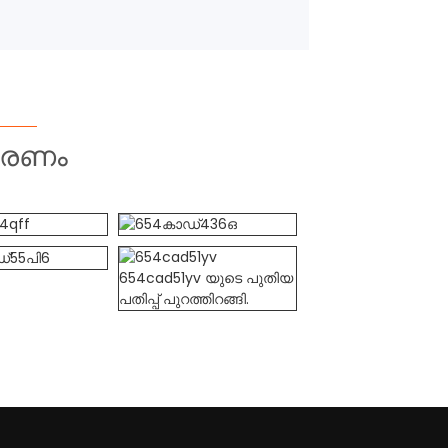
ീകരണം