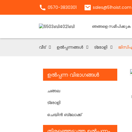
0570-3830301
sales@51hoist.com
ഞങ്ങളെ സമീപിക്കുക
വീട്
ഉൽപ്പന്നങ്ങൾ
ട്രോളി
ജിസി
ഉൽപ്പന്ന വിഭാഗങ്ങൾ
Loading...
Loading...
ചങ്ങല
ട്രോളി
ചെയിൻ ബ്ലോക്ക്
തിരഞ്ഞെടുത്ത ഉൽപ്പന്നം