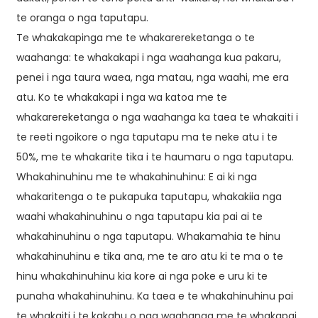
te oranga o nga taputapu.
Te whakakapinga me te whakarereketanga o te
waahanga: te whakakapi i nga waahanga kua pakaru,
penei i nga taura waea, nga matau, nga waahi, me era
atu. Ko te whakakapi i nga wa katoa me te
whakarereketanga o nga waahanga ka taea te whakaiti i
te reeti ngoikore o nga taputapu ma te neke atu i te
50%, me te whakarite tika i te haumaru o nga taputapu.
Whakahinuhinu me te whakahinuhinu: E ai ki nga
whakaritenga o te pukapuka taputapu, whakakiia nga
waahi whakahinuhinu o nga taputapu kia pai ai te
whakahinuhinu o nga taputapu. Whakamahia te hinu
whakahinuhinu e tika ana, me te aro atu ki te ma o te
hinu whakahinuhinu kia kore ai nga poke e uru ki te
punaha whakahinuhinu. Ka taea e te whakahinuhinu pai
te whakaiti i te kakahu o nga waahanga me te whakapai