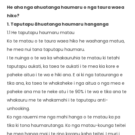
He aha nga ahuatanga haumaru o nga taura waea
hiko?
1. Taputapu āhuatanga haumaru hanganga
1.1 He taputapu haumaru matau
Ko te matau o te taura waea hiko he waahanga matua,
he mea nui tana taputapu haumaru.
I te nuinga o te wa ka whakauruhia te matau ki tetahi
taputapu aukati, ka taea te aukati i te mea kia kore e
paheke aitua i te wa e hiki ana. E ai ki nga tatauranga e
tika ana, ka taea te whakaheke i nga aitua o nga mea e
paheke ana ma te neke atu i te 90% i te wa e tika ana te
whakauru me te whakamahi i te taputapu anti-
unhooking.
Ko nga rauemi me nga mahi hanga o te matau ka pa
tika ki tona haumarutanga. Ko nga matau-kounga teitei
he mea hanga mai i te rino koranu kaha teitei. I muri i