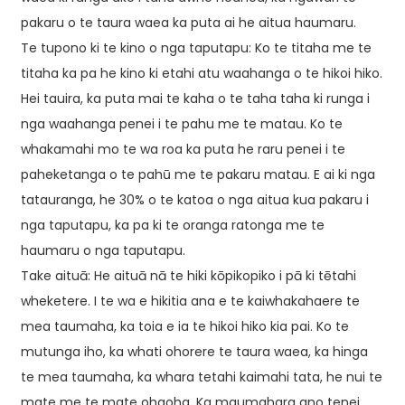
pakaru o te taura waea ka puta ai he aitua haumaru.
Te tupono ki te kino o nga taputapu: Ko te titaha me te
titaha ka pa he kino ki etahi atu waahanga o te hikoi hiko.
Hei tauira, ka puta mai te kaha o te taha taha ki runga i
nga waahanga penei i te pahu me te matau. Ko te
whakamahi mo te wa roa ka puta he raru penei i te
paheketanga o te pahū me te pakaru matau. E ai ki nga
tatauranga, he 30% o te katoa o nga aitua kua pakaru i
nga taputapu, ka pa ki te oranga ratonga me te
haumaru o nga taputapu.
Take aituā: He aituā nā te hiki kōpikopiko i pā ki tētahi
wheketere. I te wa e hikitia ana e te kaiwhakahaere te
mea taumaha, ka toia e ia te hikoi hiko kia pai. Ko te
mutunga iho, ka whati ohorere te taura waea, ka hinga
te mea taumaha, ka whara tetahi kaimahi tata, he nui te
mate me te mate ohaoha. Ka maumahara ano tenei