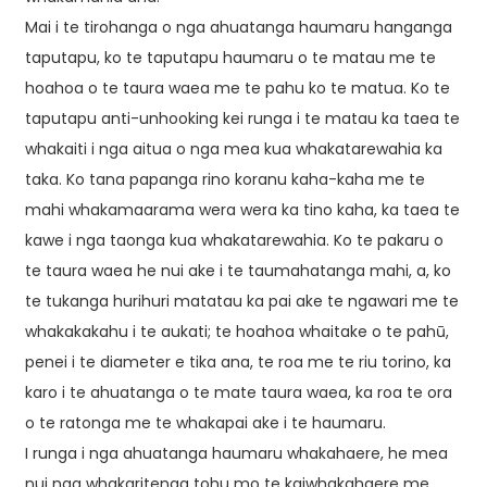
Mai i te tirohanga o nga ahuatanga haumaru hanganga
taputapu, ko te taputapu haumaru o te matau me te
hoahoa o te taura waea me te pahu ko te matua. Ko te
taputapu anti-unhooking kei runga i te matau ka taea te
whakaiti i nga aitua o nga mea kua whakatarewahia ka
taka. Ko tana papanga rino koranu kaha-kaha me te
mahi whakamaarama wera wera ka tino kaha, ka taea te
kawe i nga taonga kua whakatarewahia. Ko te pakaru o
te taura waea he nui ake i te taumahatanga mahi, a, ko
te tukanga hurihuri matatau ka pai ake te ngawari me te
whakakakahu i te aukati; te hoahoa whaitake o te pahū,
penei i te diameter e tika ana, te roa me te riu torino, ka
karo i te ahuatanga o te mate taura waea, ka roa te ora
o te ratonga me te whakapai ake i te haumaru.
I runga i nga ahuatanga haumaru whakahaere, he mea
nui nga whakaritenga tohu mo te kaiwhakahaere me