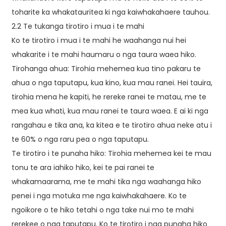
toharite ka whakatauritea ki nga kaiwhakahaere tauhou.
2.2 Te tukanga tirotiro i mua i te mahi
Ko te tirotiro i mua i te mahi he waahanga nui hei
whakarite i te mahi haumaru o nga taura waea hiko.
Tirohanga ahua: Tirohia mehemea kua tino pakaru te
ahua o nga taputapu, kua kino, kua mau ranei. Hei tauira,
tirohia mena he kapiti, he rereke ranei te matau, me te
mea kua whati, kua mau ranei te taura waea. E ai ki nga
rangahau e tika ana, ka kitea e te tirotiro ahua neke atu i
te 60% o nga raru pea o nga taputapu.
Te tirotiro i te punaha hiko: Tirohia mehemea kei te mau
tonu te ara iahiko hiko, kei te pai ranei te
whakamaarama, me te mahi tika nga waahanga hiko
penei i nga motuka me nga kaiwhakahaere. Ko te
ngoikore o te hiko tetahi o nga take nui mo te mahi
rerekee o nga taputapu. Ko te tirotiro i nga punaha hiko