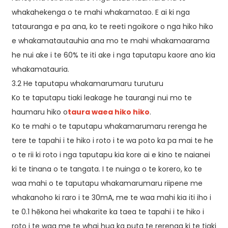
whakahekenga o te mahi whakamatao. E ai ki nga
tatauranga e pa ana, ko te reeti ngoikore o nga hiko hiko
e whakamatautauhia ana mo te mahi whakamaarama
he nui ake i te 60% te iti ake i nga taputapu kaore ano kia
whakamatauria.
3.2 He taputapu whakamarumaru turuturu
Ko te taputapu tiaki leakage he taurangi nui mo te
haumaru hiko o
taura waea hiko hiko
.
Ko te mahi o te taputapu whakamarumaru rerenga he
tere te tapahi i te hiko i roto i te wa poto ka pa mai te he
o te rii ki roto i nga taputapu kia kore ai e kino te naianei
ki te tinana o te tangata. I te nuinga o te korero, ko te
waa mahi o te taputapu whakamarumaru riipene me
whakanoho ki raro i te 30mA, me te waa mahi kia iti iho i
te 0.1 hēkona hei whakarite ka taea te tapahi i te hiko i
roto i te waa me te whai hua ka puta te rerenga ki te tiaki