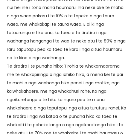
nui hei ine i tona mana haumaru. Ina neke ake te maha
o nga waea pakaru i te 10% o te tapeke o nga taura
waea, me whakakapi te taura waea. E ai ki nga
tatauranga e tika ana, ka taea e te tirotiro i nga
waahanga hanganga i te waa te neke atu i te 80% o nga
raru taputapu pea ka taea te karo i nga aitua haumaru
na te kino o nga waahanga.
Te tirotiro i te punaha hiko: Tirohia te whakamaarama
me te whakapiringa o nga iahiko hiko, a mena kei te pai
te mahi o nga waahanga hiko penei i nga motika, nga
kaiwhakahaere, me nga whakahuri rohe. Ko nga
ngoikoretanga o te hiko ka ngaro pea te mana
whakahaere o nga taputapu, nga aitua turuturu ranei. Ko
te tirotiro i nga wa katoa o te punaha hiko ka taea te
whakaiti i te paheketanga o nga ngoikoretanga hiko i te
neke atu i te 70% me te whakarite i te mahi haumaru o