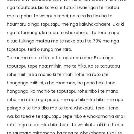
nga taputapu, kia kore ai e tutuki i waenga i te matau
me te pahu, te whenua ranei, na reira ka tiakina te
haumaru o nga taputapu me nga kaiwhakahaere. E ai ki
nga tatauranga, ka taea te whakaheke i te tere o nga
aitua tukinga matau ma te neke atu i te 70% me nga
taputapu teiti o runga me raro.
Te momo me te tika o te taputapu rohe: E rua nga
taputapu tepe noa: miihini me te hiko. Ko te taputapu
rohe miihini ka mohio ki te mahi rohe na roto i te
hanganga miihini, a he maamaa, he pono hoki tona
hanganga; ka mohio te taputapu rohe hiko i te mana
rohe ma roto i nga puoro me nga hikohiko hiko, me nga
painga o te tino tika me te tere whakautu tere. I tenei
wa, ka taea e te taputapu tepe hiko e whakamahia ana i
roto i nga taura hiko hiko teitei te whakatutuki i te tika o
te taumata mitamano, ka taea te whakahaere tika i te