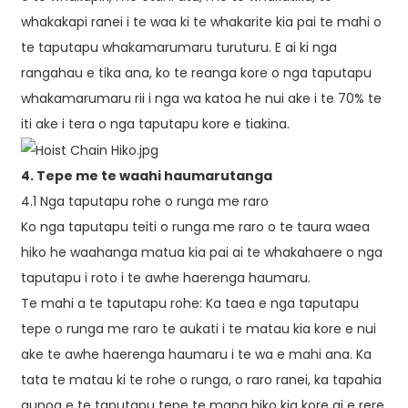
whakakapi ranei i te waa ki te whakarite kia pai te mahi o
te taputapu whakamarumaru turuturu. E ai ki nga
rangahau e tika ana, ko te reanga kore o nga taputapu
whakamarumaru rii i nga wa katoa he nui ake i te 70% te
iti ake i tera o nga taputapu kore e tiakina.
4. Tepe me te waahi haumarutanga
4.1 Nga taputapu rohe o runga me raro
Ko nga taputapu teiti o runga me raro o te taura waea
hiko he waahanga matua kia pai ai te whakahaere o nga
taputapu i roto i te awhe haerenga haumaru.
Te mahi a te taputapu rohe: Ka taea e nga taputapu
tepe o runga me raro te aukati i te matau kia kore e nui
ake te awhe haerenga haumaru i te wa e mahi ana. Ka
tata te matau ki te rohe o runga, o raro ranei, ka tapahia
aunoa e te taputapu tepe te mana hiko kia kore ai e rere