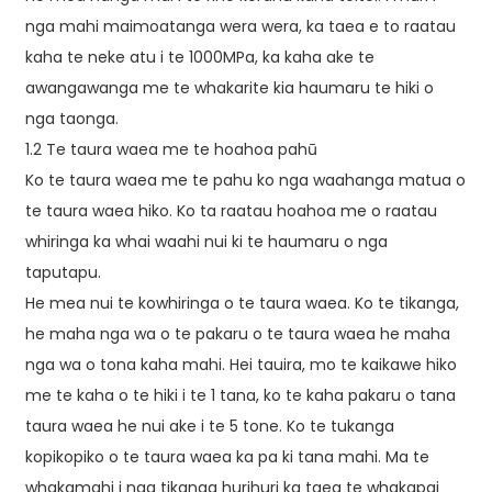
nga mahi maimoatanga wera wera, ka taea e to raatau
kaha te neke atu i te 1000MPa, ka kaha ake te
awangawanga me te whakarite kia haumaru te hiki o
nga taonga.
1.2 Te taura waea me te hoahoa pahū
Ko te taura waea me te pahu ko nga waahanga matua o
te taura waea hiko. Ko ta raatau hoahoa me o raatau
whiringa ka whai waahi nui ki te haumaru o nga
taputapu.
He mea nui te kowhiringa o te taura waea. Ko te tikanga,
he maha nga wa o te pakaru o te taura waea he maha
nga wa o tona kaha mahi. Hei tauira, mo te kaikawe hiko
me te kaha o te hiki i te 1 tana, ko te kaha pakaru o tana
taura waea he nui ake i te 5 tone. Ko te tukanga
kopikopiko o te taura waea ka pa ki tana mahi. Ma te
whakamahi i nga tikanga hurihuri ka taea te whakapai