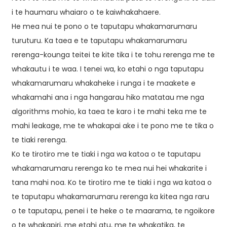
i te haumaru whaiaro o te kaiwhakahaere.
He mea nui te pono o te taputapu whakamarumaru
turuturu. Ka taea e te taputapu whakamarumaru
rerenga-kounga teitei te kite tika i te tohu rerenga me te
whakautu i te waa. I tenei wa, ko etahi o nga taputapu
whakamarumaru whakaheke i runga i te maakete e
whakamahi ana i nga hangarau hiko matatau me nga
algorithms mohio, ka taea te karo i te mahi teka me te
mahi leakage, me te whakapai ake i te pono me te tika o
te tiaki rerenga.
Ko te tirotiro me te tiaki i nga wa katoa o te taputapu
whakamarumaru rerenga ko te mea nui hei whakarite i
tana mahi noa. Ko te tirotiro me te tiaki i nga wa katoa o
te taputapu whakamarumaru rerenga ka kitea nga raru
o te taputapu, penei i te heke o te maarama, te ngoikore
o te whakapiri, me etahi atu, me te whakatika, te