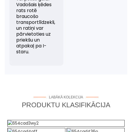
Vadošais ķēdes
rats rotē
braucošo
transportlīdzekli,
un ratiņi var
pārvietoties uz
priekšu un
atpakaļ pa I-
staru.
LABĀKĀ KOLEKCIJA
PRODUKTU KLASIFIKĀCIJA