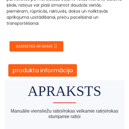
ķēde, ratiņus var plaši izmantot daudzās vietās,
piemēram, rūpnīcās, raktuvēs, dokos un noliktavās
aprīkojuma uzstādīšanai, preču pacelšanai un
transportēšanai.
SAZINIETIES AR MUMS
produkta informācija
APRAKSTS
Manuālie viensliežu ratiņi/rokas velkamie ratiņi/rokas
stumjamie ratiņi