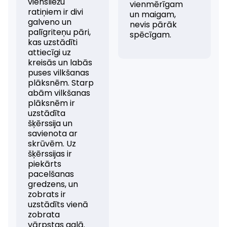
viensliežu
vienmērīgam
ratiņiem ir divi
un maigam,
galveno un
nevis pārāk
palīgriteņu pāri,
spēcīgam.
kas uzstādīti
attiecīgi uz
kreisās un labās
puses vilkšanas
plāksnēm. Starp
abām vilkšanas
plāksnēm ir
uzstādīta
šķērssija un
savienota ar
skrūvēm. Uz
šķērssijas ir
piekārts
pacelšanas
gredzens, un
zobrats ir
uzstādīts vienā
zobrata
vārpstas galā.