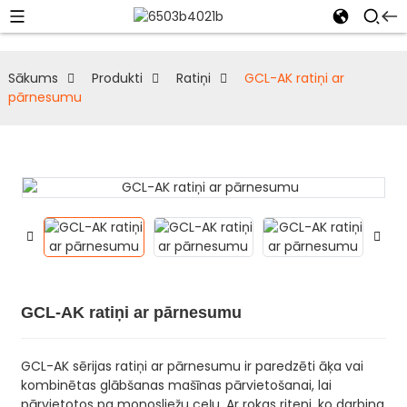
Sākums
Produkti
Ratiņi
GCL-AK ratiņi ar
pārnesumu
GCL-AK ratiņi ar pārnesumu
GCL-AK sērijas ratiņi ar pārnesumu ir paredzēti āķa vai
kombinētas glābšanas mašīnas pārvietošanai, lai
pārvietotos pa monosliežu ceļu. Ar rokas riteni, ko darbina