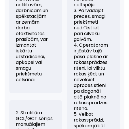
noliktavām,
celtspēju.
darbnīcām un
3. Pārvadājot
spēkstacijām
preces, smagi
ar zemām
priekšmeti
darba
nedrīkst iet
efektivitātes
pāri cilvēku
prasībām, var
galvām.
izmantot
4. Operatoram
iekārtu
ir jāstāv tajā
uzstādīšanai,
pašā plaknē ar
apkopei vai
rokassprādzes
smagu
riteni, lai vilktu
priekšmetu
rokas ķēdi, un
celšanai
nevelciet
aproces stieni
pa diagonāli
citā plaknē no
rokassprādzes
riteņa.
2. Struktūra
5. Velkot
GCL/GCT sērijas
rokassprādzi,
manuālajiem
spēkam jābūt