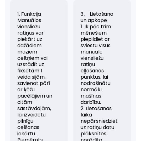
1, Funkcija
3、 Lietošana
Manuālos
un apkope
viensliežu
1. Ik pēc trim
ratiņus var
mēnešiem
piekārt uz
piepildiet ar
dažādiem
sviestu visus
maziem
manuālo
celtņiem vai
viensliežu
uzstādīt uz
ratiņu
fiksētām I
eļļošanas
veida sijām,
punktus, lai
savienot pārī
nodrošinātu
ar ķēžu
normālu
pacēlājiem un
mašīnas
citām
darbību.
sastāvdaļām,
2. Lietošanas
lai izveidotu
laikā
pilnīgu
nepārsniedziet
celšanas
uz ratiņu datu
iekārtu.
plāksnītes
Piemērots
norādīto