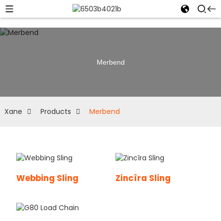
Merbend
Xane
Products
Merbend
Webbing Sling
Zincîra Sling