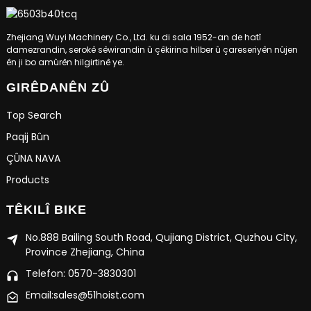
Zhejiang Wuyi Machinery Co., Ltd. ku di sala 1952-an de hatî
damezrandin, serokê sêwirandin û çêkirina hilber û çareseriyên nûjen
ên ji bo amûrên hilgirtinê ye.
GIRÊDANÊN ZÛ
Top Search
Paqij Bûn
ÇÛNA NAVA
Products
TÊKILÎ BIKE
No.888 Bailing South Road, Qujiang District, Quzhou City,
Province Zhejiang, China
Telefon: 0570-3830301
Email:sales@51hoist.com