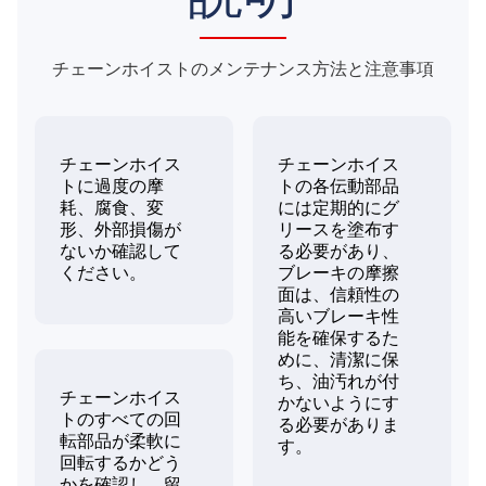
チェーンホイストのメンテナンス方法と注意事項
チェーンホイス
チェーンホイス
トに過度の摩
トの各伝動部品
耗、腐食、変
には定期的にグ
形、外部損傷が
リースを塗布す
ないか確認して
る必要があり、
ください。
ブレーキの摩擦
面は、信頼性の
高いブレーキ性
能を確保するた
めに、清潔に保
ち、油汚れが付
チェーンホイス
かないようにす
トのすべての回
る必要がありま
転部品が柔軟に
す。
回転するかどう
かを確認し、留