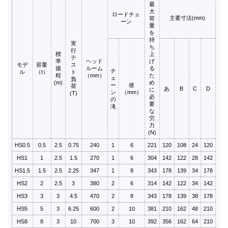
最
大
ロードチェ
主要寸法(mm)
荷
ーン
重
を
持
実
ち
行
標
上
テ
準
ヘッド
げ
モデ
容量
ス
梱
揚
ルーム
る
チ
ル
（t）
ト
（
程
（mm）
た
ェ
負
(m)
め
ー
彼
荷
あ
B
C
D
に
ン
（mm）
(T)
必
の
要
滝
な
労
力
(N)
HS0.5
0.5
2.5
0.75
240
1
6
221
120
108
24
120
28x
HS1
1
2.5
1.5
270
1
6
304
142
122
28
142
30x
HS1.5
1.5
2.5
2.25
347
1
8
343
178
139
34
178
34x
HS2
2
2.5
3
380
2
6
314
142
122
34
142
33x
HS3
3
3
4.5
470
2
8
343
178
139
38
178
38x
HS5
5
3
6.25
600
2
10
381
210
162
48
210
45x
HS8
8
3
10
700
3
10
392
356
162
64
210
62x