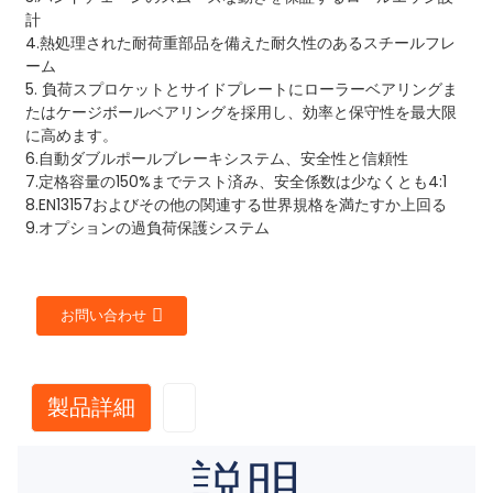
計
4.熱処理された耐荷重部品を備えた耐久性のあるスチールフレ
ーム
5. 負荷スプロケットとサイドプレートにローラーベアリングま
たはケージボールベアリングを採用し、効率と保守性を最大限
に高めます。
6.自動ダブルポールブレーキシステム、安全性と信頼性
7.定格容量の150%までテスト済み、安全係数は少なくとも4:1
8.EN13157およびその他の関連する世界規格を満たすか上回る
9.オプションの過負荷保護システム
お問い合わせ
製品詳細
説明