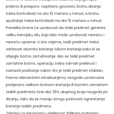
prebrzo ili presporo. Uopšteno govoreći, brzinu dizanja
treba kontrolisati na oko 10 metara u minuti, a brzinu
spuštanja treba kontrolisati na oko 15 metara u minuti.
Prevelika brzina će uzrokovati da teški predmet generira
veliku inercijsku silu, koja lako može uzrokovati nesreću i
nesreću opreme. U isto vrijeme, teški predmet treba
održavati okomito kretanje tokom kretanja kako bi se
izbjeglo bočno zamahivanje. Ako se teški predmet
zamahne bočno, operaciju treba odmah prekinuti i
nastaviti podizanje nakon što je teški predmet stabilan.
Prema relevantnim istraživanjima, nezgode uzrokovane
pretjerano velikom brzinom kretanja ili bočnim zamahom
teških predmeta čine oko 25% ukupnog broja nezgoda pri
dizanju, tako da se moraju strogo poštovati ograničenja
kretanja teških predmeta.
Zahtjevi za sigurnosnu udaljenost: Prilikom podizanja