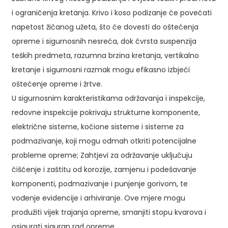
i ograničenja kretanja. Krivo i koso podizanje će povećati
napetost žičanog užeta, što će dovesti do oštećenja
opreme i sigurnosnih nesreća, dok čvrsta suspenzija
teških predmeta, razumna brzina kretanja, vertikalno
kretanje i sigurnosni razmak mogu efikasno izbjeći
oštećenje opreme i žrtve.
U sigurnosnim karakteristikama održavanja i inspekcije,
redovne inspekcije pokrivaju strukturne komponente,
električne sisteme, kočione sisteme i sisteme za
podmazivanje, koji mogu odmah otkriti potencijalne
probleme opreme; Zahtjevi za održavanje uključuju
čišćenje i zaštitu od korozije, zamjenu i podešavanje
komponenti, podmazivanje i punjenje gorivom, te
vođenje evidencije i arhiviranje. Ove mjere mogu
produžiti vijek trajanja opreme, smanjiti stopu kvarova i
osigurati siguran rad opreme.