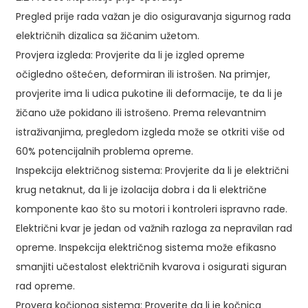
Pregled prije rada važan je dio osiguravanja sigurnog rada
električnih dizalica sa žičanim užetom.
Provjera izgleda: Provjerite da li je izgled opreme
očigledno oštećen, deformiran ili istrošen. Na primjer,
provjerite ima li udica pukotine ili deformacije, te da li je
žičano uže pokidano ili istrošeno. Prema relevantnim
istraživanjima, pregledom izgleda može se otkriti više od
60% potencijalnih problema opreme.
Inspekcija električnog sistema: Provjerite da li je električni
krug netaknut, da li je izolacija dobra i da li električne
komponente kao što su motori i kontroleri ispravno rade.
Električni kvar je jedan od važnih razloga za nepravilan rad
opreme. Inspekcija električnog sistema može efikasno
smanjiti učestalost električnih kvarova i osigurati siguran
rad opreme.
Provera kočionog sistema: Proverite da li je kočnica