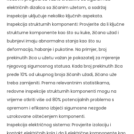
električnih dizalica sa žičanim užetom, a sadržaj
inspekcije uključuje nekoliko ključnih aspekata.
Inspekcija strukturnih komponenti: Provjerite da li ključne
strukturne komponente kao što su kuke, žičana užad i
bubnjevi imaju abnormalna stanja kao što su
deformacija, habanje i pukotine. Na primjer, broj
prekinutih žica u užetu važan je pokazatelj za mjerenje
njegovog sigurnosnog statusa. Kada broj prekinutih žica
pređe 10% od ukupnog broja žičanih užadi, žičano uže
treba zamijeniti. Prema relevantnim statistikama,
redovne inspekcije strukturnih komponenti mogu na
vrijeme otkriti više od 80% potencijalnih problema s
opremom i efikasno izbjeći sigurnosne nezgode
uzrokovane oštećenjem komponenti.
Inspekcija električnog sistema: Provjerite izolaciju i
kontakt električnih kola i da li električne komponente kao