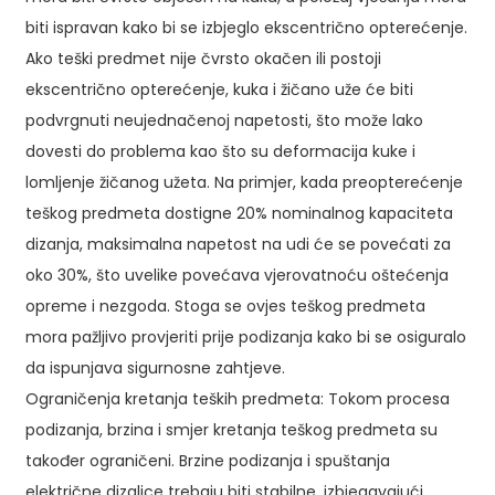
biti ispravan kako bi se izbjeglo ekscentrično opterećenje.
Ako teški predmet nije čvrsto okačen ili postoji
ekscentrično opterećenje, kuka i žičano uže će biti
podvrgnuti neujednačenoj napetosti, što može lako
dovesti do problema kao što su deformacija kuke i
lomljenje žičanog užeta. Na primjer, kada preopterećenje
teškog predmeta dostigne 20% nominalnog kapaciteta
dizanja, maksimalna napetost na udi će se povećati za
oko 30%, što uvelike povećava vjerovatnoću oštećenja
opreme i nezgoda. Stoga se ovjes teškog predmeta
mora pažljivo provjeriti prije podizanja kako bi se osiguralo
da ispunjava sigurnosne zahtjeve.
Ograničenja kretanja teških predmeta: Tokom procesa
podizanja, brzina i smjer kretanja teškog predmeta su
također ograničeni. Brzine podizanja i spuštanja
električne dizalice trebaju biti stabilne, izbjegavajući