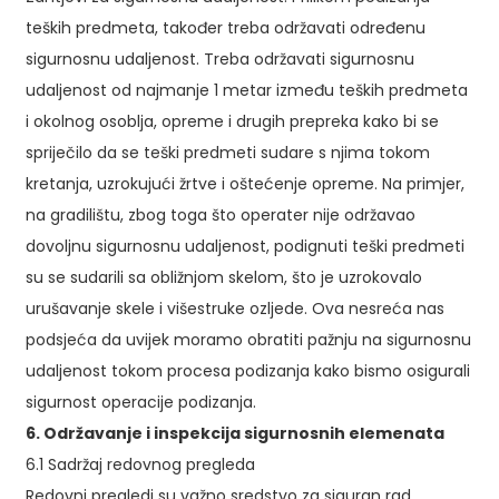
teških predmeta, također treba održavati određenu
sigurnosnu udaljenost. Treba održavati sigurnosnu
udaljenost od najmanje 1 metar između teških predmeta
i okolnog osoblja, opreme i drugih prepreka kako bi se
spriječilo da se teški predmeti sudare s njima tokom
kretanja, uzrokujući žrtve i oštećenje opreme. Na primjer,
na gradilištu, zbog toga što operater nije održavao
dovoljnu sigurnosnu udaljenost, podignuti teški predmeti
su se sudarili sa obližnjom skelom, što je uzrokovalo
urušavanje skele i višestruke ozljede. Ova nesreća nas
podsjeća da uvijek moramo obratiti pažnju na sigurnosnu
udaljenost tokom procesa podizanja kako bismo osigurali
sigurnost operacije podizanja.
6. Održavanje i inspekcija sigurnosnih elemenata
6.1 Sadržaj redovnog pregleda
Redovni pregledi su važno sredstvo za siguran rad