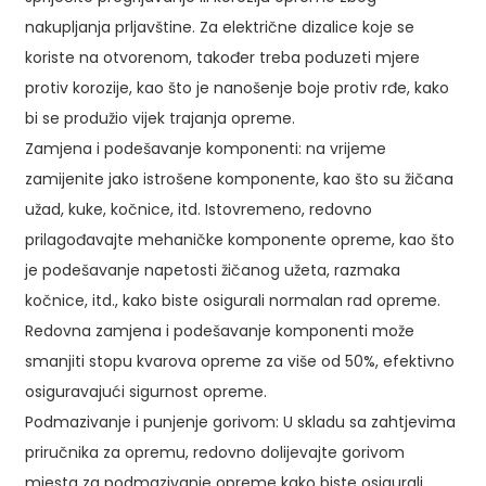
nakupljanja prljavštine. Za električne dizalice koje se
koriste na otvorenom, također treba poduzeti mjere
protiv korozije, kao što je nanošenje boje protiv rđe, kako
bi se produžio vijek trajanja opreme.
Zamjena i podešavanje komponenti: na vrijeme
zamijenite jako istrošene komponente, kao što su žičana
užad, kuke, kočnice, itd. Istovremeno, redovno
prilagođavajte mehaničke komponente opreme, kao što
je podešavanje napetosti žičanog užeta, razmaka
kočnice, itd., kako biste osigurali normalan rad opreme.
Redovna zamjena i podešavanje komponenti može
smanjiti stopu kvarova opreme za više od 50%, efektivno
osiguravajući sigurnost opreme.
Podmazivanje i punjenje gorivom: U skladu sa zahtjevima
priručnika za opremu, redovno dolijevajte gorivom
mjesta za podmazivanje opreme kako biste osigurali