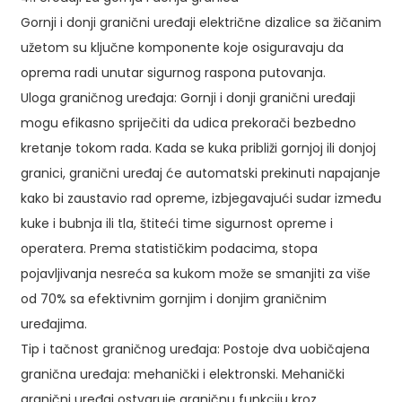
Gornji i donji granični uređaji električne dizalice sa žičanim
užetom su ključne komponente koje osiguravaju da
oprema radi unutar sigurnog raspona putovanja.
Uloga graničnog uređaja: Gornji i donji granični uređaji
mogu efikasno spriječiti da udica prekorači bezbedno
kretanje tokom rada. Kada se kuka približi gornjoj ili donjoj
granici, granični uređaj će automatski prekinuti napajanje
kako bi zaustavio rad opreme, izbjegavajući sudar između
kuke i bubnja ili tla, štiteći time sigurnost opreme i
operatera. Prema statističkim podacima, stopa
pojavljivanja nesreća sa kukom može se smanjiti za više
od 70% sa efektivnim gornjim i donjim graničnim
uređajima.
Tip i tačnost graničnog uređaja: Postoje dva uobičajena
granična uređaja: mehanički i elektronski. Mehanički
granični uređaj ostvaruje graničnu funkciju kroz