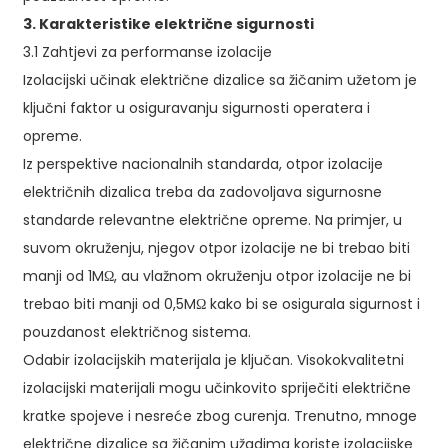
3. Karakteristike električne sigurnosti
3.1 Zahtjevi za performanse izolacije
Izolacijski učinak električne dizalice sa žičanim užetom je
ključni faktor u osiguravanju sigurnosti operatera i
opreme.
Iz perspektive nacionalnih standarda, otpor izolacije
električnih dizalica treba da zadovoljava sigurnosne
standarde relevantne električne opreme. Na primjer, u
suvom okruženju, njegov otpor izolacije ne bi trebao biti
manji od 1MΩ, au vlažnom okruženju otpor izolacije ne bi
trebao biti manji od 0,5MΩ kako bi se osigurala sigurnost i
pouzdanost električnog sistema.
Odabir izolacijskih materijala je ključan. Visokokvalitetni
izolacijski materijali mogu učinkovito spriječiti električne
kratke spojeve i nesreće zbog curenja. Trenutno, mnoge
električne dizalice sa žičanim užadima koriste izolacijske