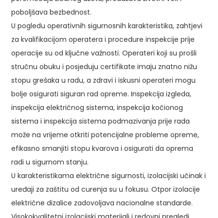
poboljšava bezbednost.
U pogledu operativnih sigurnosnih karakteristika, zahtjevi
za kvalifikacijom operatera i procedure inspekcije prije
operacije su od ključne važnosti. Operateri koji su prošli
stručnu obuku i posjeduju certifikate imaju znatno nižu
stopu grešaka u radu, a zdravi i iskusni operateri mogu
bolje osigurati siguran rad opreme. Inspekcija izgleda,
inspekcija električnog sistema, inspekcija kočionog
sistema i inspekcija sistema podmazivanja prije rada
može na vrijeme otkriti potencijalne probleme opreme,
efikasno smanjiti stopu kvarova i osigurati da oprema
radi u sigurnom stanju.
U karakteristikama električne sigurnosti, izolacijski učinak i
uređaji za zaštitu od curenja su u fokusu. Otpor izolacije
električne dizalice zadovoljava nacionalne standarde.
Visokokvalitetni izolacijski materijali i redovni pregledi