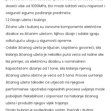
doseći više od 1000MPa, što može izdržati veću napetost i
osigurati sigurno podizanje predmeta.
1.2 Dizajn užeta i bubnja
Žičano uže i bubanj su osnovne komponente električne
dizalice sa žičanim užetom. Njihov dizajn i odabir igraju
odlučujuću ulogu u sigurnosti opreme.
Odabir žičanog užeta je ključan. Uopšteno govoreći, sila
kidanja žičanog užeta je nekoliko puta veća od radne sile.
Na primjer, za električnu dizalicu s nominalnim
kapacitetom dizanja od 1 tone, sila kidanja njenog
žičanog užeta obično je veća od 5 tona. Proces uvrtanja
žičanog užeta također će utjecati na njegove
performanse. Upotreba naprednih procesa uvijanja može
poboljšati fleksibilnost i otpornost na habanje žičanog
užeta i produžiti njegov vijek trajanja.
Dizajn bubnja je podjednako važan. Prečnik i dužina