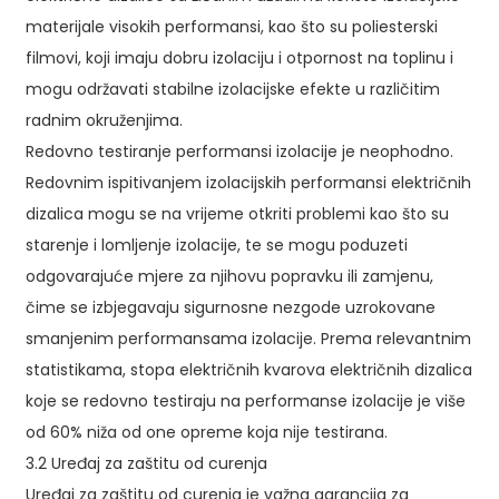
materijale visokih performansi, kao što su poliesterski
filmovi, koji imaju dobru izolaciju i otpornost na toplinu i
mogu održavati stabilne izolacijske efekte u različitim
radnim okruženjima.
Redovno testiranje performansi izolacije je neophodno.
Redovnim ispitivanjem izolacijskih performansi električnih
dizalica mogu se na vrijeme otkriti problemi kao što su
starenje i lomljenje izolacije, te se mogu poduzeti
odgovarajuće mjere za njihovu popravku ili zamjenu,
čime se izbjegavaju sigurnosne nezgode uzrokovane
smanjenim performansama izolacije. Prema relevantnim
statistikama, stopa električnih kvarova električnih dizalica
koje se redovno testiraju na performanse izolacije je više
od 60% niža od one opreme koja nije testirana.
3.2 Uređaj za zaštitu od curenja
Uređaj za zaštitu od curenja je važna garancija za