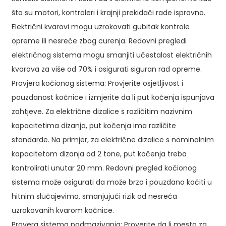
što su motori, kontroleri i krajnji prekidači rade ispravno.
Električni kvarovi mogu uzrokovati gubitak kontrole
opreme ili nesreće zbog curenja. Redovni pregledi
električnog sistema mogu smanjiti učestalost električnih
kvarova za više od 70% i osigurati siguran rad opreme.
Provjera kočionog sistema: Provjerite osjetljivost i
pouzdanost kočnice i izmjerite da li put kočenja ispunjava
zahtjeve. Za električne dizalice s različitim nazivnim
kapacitetima dizanja, put kočenja ima različite
standarde. Na primjer, za električne dizalice s nominalnim
kapacitetom dizanja od 2 tone, put kočenja treba
kontrolirati unutar 20 mm. Redovni pregled kočionog
sistema može osigurati da može brzo i pouzdano kočiti u
hitnim slučajevima, smanjujući rizik od nesreća
uzrokovanih kvarom kočnice.
Provera sistema podmazivanja: Proverite da li mesta za