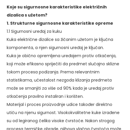
Koje su sigurnosne karakteristike električnih
dizalica s užetom?
1. Strukturne sigurnosne karakteristike opreme
1.1 Sigurnosni uređaj za kuku
Kuka električne dizalice sa žičanim užetom je ključna
komponenta, a njen sigurnosni uređaj je ključan.
Kuka je obično opremljena uređajem protiv otkačenja,
koji može efikasno spriječiti da predmet slučajno sklizne
tokom procesa podizanja. Prema relevantnim
statistikama, učestalost nezgoda klizanja predmeta
može se smanjiti za više od 90% kada je uređaj protiv
otkačenja pravilno instaliran i korišten.
Materijal i proces proizvodnje udice također direktno
utiču na njenu sigurnost. Visokokvalitetne kuke izrađene
su od legiranog čelika visoke čvrstoće. Nakon strogog
procesa termičke obrade, njihova vlačna čvrstoća može