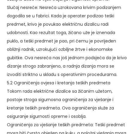
Slučaj nesreće: Nesreća uzrokovana krivim podizanjem
dogodila se u fabrici. Kada je operater podizao teški
predmet, krivo je povukao električnu dizalicu radi
udobnosti. Kao rezultat toga, žičano uže je iznenada
puklo, a teški predmet je pao, pri čemu je povrijeđen
obližnji radnik, uzrokujući ozbiljne žrtve i ekonomske
gubitke. Ova nesreća nas još jednom podsjeća da je krivo
dizanje strogo zabranjeno, a radnja dizanja mora se
izvoditi striktno u skladu s operativnim procedurama.
5.2 Ograničenja ovjesa i kretanja teških predmeta
Tokom rada električne dizalice sa žičanim užetom,
postoje stroga sigurnosna ograničenja za vješanje i
kretanje teških predmeta. Ova ograničenja služe za
osiguranje sigurnosti opreme i osoblja.
Ograničenja za vješanje teških predmeta: Teški predmet
mora biti čvrsto obješen na kuku, a položaj vješanja mora