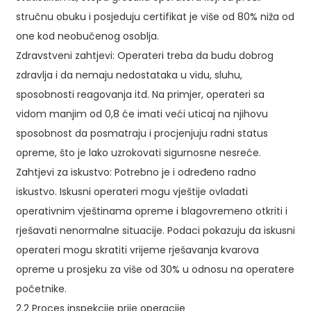
stručnu obuku i posjeduju certifikat je više od 80% niža od
one kod neobučenog osoblja.
Zdravstveni zahtjevi: Operateri treba da budu dobrog
zdravlja i da nemaju nedostataka u vidu, sluhu,
sposobnosti reagovanja itd. Na primjer, operateri sa
vidom manjim od 0,8 će imati veći uticaj na njihovu
sposobnost da posmatraju i procjenjuju radni status
opreme, što je lako uzrokovati sigurnosne nesreće.
Zahtjevi za iskustvo: Potrebno je i određeno radno
iskustvo. Iskusni operateri mogu vještije ovladati
operativnim vještinama opreme i blagovremeno otkriti i
rješavati nenormalne situacije. Podaci pokazuju da iskusni
operateri mogu skratiti vrijeme rješavanja kvarova
opreme u prosjeku za više od 30% u odnosu na operatere
početnike.
2.2 Proces inspekcije prije operacije