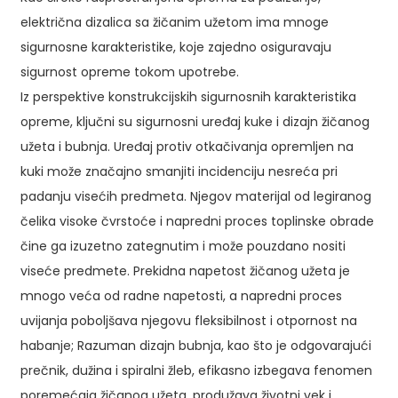
električna dizalica sa žičanim užetom ima mnoge
sigurnosne karakteristike, koje zajedno osiguravaju
sigurnost opreme tokom upotrebe.
Iz perspektive konstrukcijskih sigurnosnih karakteristika
opreme, ključni su sigurnosni uređaj kuke i dizajn žičanog
užeta i bubnja. Uređaj protiv otkačivanja opremljen na
kuki može značajno smanjiti incidenciju nesreća pri
padanju visećih predmeta. Njegov materijal od legiranog
čelika visoke čvrstoće i napredni proces toplinske obrade
čine ga izuzetno zategnutim i može pouzdano nositi
viseće predmete. Prekidna napetost žičanog užeta je
mnogo veća od radne napetosti, a napredni proces
uvijanja poboljšava njegovu fleksibilnost i otpornost na
habanje; Razuman dizajn bubnja, kao što je odgovarajući
prečnik, dužina i spiralni žleb, efikasno izbegava fenomen
poremećaja žičanog užeta, produžava životni vek i