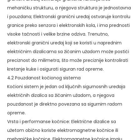
mehaničku strukturu, a njegova struktura je jednostavna
i pouzdana; Elektronski granični uređaj ostvaruje kontrolu
granice preko senzora i elektronskih kola, i ima prednosti
visoke tačnosti i velike brzine odziva. Trenutno,
elektronski granični uređaj koji se koristi u naprednim
električnim dizalicama sa žičanim užadom može postići
preciznost do milimetra, što može preciznije kontrolirati
kretanje kuke i osigurati siguran rad opreme.
4.2 Pouzdanost kočionog sistema
Kočioni sistem je jedan od ključnih sigurnosnih uređaja
električnih dizalica sa žičanim užadom, a njegova
pouzdanost je direktno povezana sa sigurnim radom
opreme.
Vrsta i performanse kočnice: Električne dizalice sa
užetom obično koriste elektromagnetne kočnice ili
mehaničke kočnice. Elektromagnetne kočnice imaju