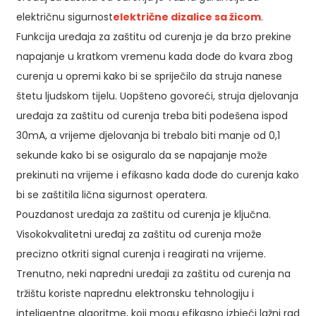
električnu sigurnost
električne dizalice sa žicom
.
Funkcija uređaja za zaštitu od curenja je da brzo prekine
napajanje u kratkom vremenu kada dođe do kvara zbog
curenja u opremi kako bi se spriječilo da struja nanese
štetu ljudskom tijelu. Uopšteno govoreći, struja djelovanja
uređaja za zaštitu od curenja treba biti podešena ispod
30mA, a vrijeme djelovanja bi trebalo biti manje od 0,1
sekunde kako bi se osiguralo da se napajanje može
prekinuti na vrijeme i efikasno kada dođe do curenja kako
bi se zaštitila lična sigurnost operatera.
Pouzdanost uređaja za zaštitu od curenja je ključna.
Visokokvalitetni uređaj za zaštitu od curenja može
precizno otkriti signal curenja i reagirati na vrijeme.
Trenutno, neki napredni uređaji za zaštitu od curenja na
tržištu koriste naprednu elektronsku tehnologiju i
inteligentne algoritme, koji mogu efikasno izbjeći lažni rad