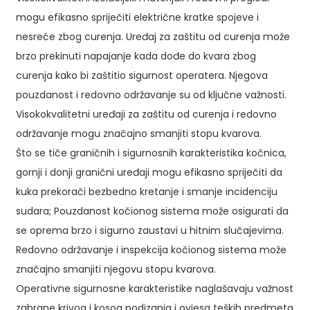
mogu efikasno spriječiti električne kratke spojeve i
nesreće zbog curenja. Uređaj za zaštitu od curenja može
brzo prekinuti napajanje kada dođe do kvara zbog
curenja kako bi zaštitio sigurnost operatera. Njegova
pouzdanost i redovno održavanje su od ključne važnosti.
Visokokvalitetni uređaji za zaštitu od curenja i redovno
održavanje mogu značajno smanjiti stopu kvarova.
Što se tiče graničnih i sigurnosnih karakteristika kočnica,
gornji i donji granični uređaji mogu efikasno spriječiti da
kuka prekorači bezbedno kretanje i smanje incidenciju
sudara; Pouzdanost kočionog sistema može osigurati da
se oprema brzo i sigurno zaustavi u hitnim slučajevima.
Redovno održavanje i inspekcija kočionog sistema može
značajno smanjiti njegovu stopu kvarova.
Operativne sigurnosne karakteristike naglašavaju važnost
zabrane krivog i kosog podizanja i ovjesa teških predmeta