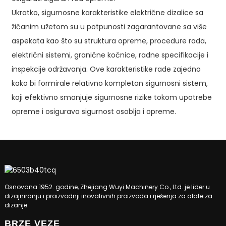
Ukratko, sigurnosne karakteristike električne dizalice sa
žičanim užetom su u potpunosti zagarantovane sa više
aspekata kao što su struktura opreme, procedure rada,
električni sistemi, granične kočnice, radne specifikacije i
inspekcije održavanja. Ove karakteristike rade zajedno
kako bi formirale relativno kompletan sigurnosni sistem,
koji efektivno smanjuje sigurnosne rizike tokom upotrebe
opreme i osigurava sigurnost osoblja i opreme.
Osnovana 1952. godine, Zhejiang Wuyi Machinery Co., Ltd. je lider u
dizajniranju i proizvodnji inovativnih proizvoda i rješenja za alate za
dizanje.
BRZE VEZE