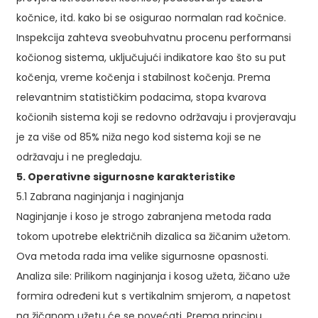
kočnice, itd. kako bi se osigurao normalan rad kočnice.
Inspekcija zahteva sveobuhvatnu procenu performansi
kočionog sistema, uključujući indikatore kao što su put
kočenja, vreme kočenja i stabilnost kočenja. Prema
relevantnim statističkim podacima, stopa kvarova
kočionih sistema koji se redovno održavaju i provjeravaju
je za više od 85% niža nego kod sistema koji se ne
održavaju i ne pregledaju.
5. Operativne sigurnosne karakteristike
5.1 Zabrana naginjanja i naginjanja
Naginjanje i koso je strogo zabranjena metoda rada
tokom upotrebe električnih dizalica sa žičanim užetom.
Ova metoda rada ima velike sigurnosne opasnosti.
Analiza sile: Prilikom naginjanja i kosog užeta, žičano uže
formira određeni kut s vertikalnim smjerom, a napetost
na žičanom užetu će se povećati. Prema principu