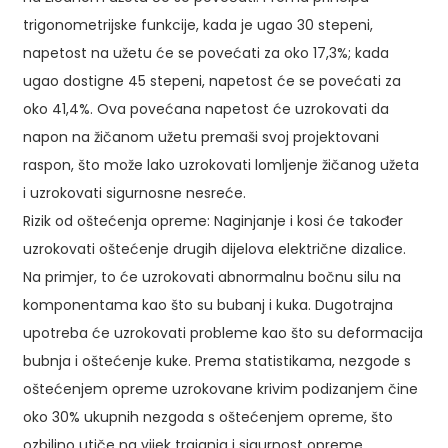
trigonometrijske funkcije, kada je ugao 30 stepeni,
napetost na užetu će se povećati za oko 17,3%; kada
ugao dostigne 45 stepeni, napetost će se povećati za
oko 41,4%. Ova povećana napetost će uzrokovati da
napon na žičanom užetu premaši svoj projektovani
raspon, što može lako uzrokovati lomljenje žičanog užeta
i uzrokovati sigurnosne nesreće.
Rizik od oštećenja opreme: Naginjanje i kosi će također
uzrokovati oštećenje drugih dijelova električne dizalice.
Na primjer, to će uzrokovati abnormalnu bočnu silu na
komponentama kao što su bubanj i kuka. Dugotrajna
upotreba će uzrokovati probleme kao što su deformacija
bubnja i oštećenje kuke. Prema statistikama, nezgode s
oštećenjem opreme uzrokovane krivim podizanjem čine
oko 30% ukupnih nezgoda s oštećenjem opreme, što
ozbiljno utiče na vijek trajanja i sigurnost opreme.