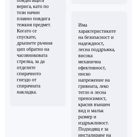
повдигащата
верига, като по
този начин
плавно повдига
тежкия предмет.
Има
Когато се
характеристиките
спускате,
на безопасност и
дръпнете ръчния
надеждност,
цип обратно на
лесна поддръжка,
часовниковата
висока
стрелка, за да
механична
отделите
ефективност,
спирачното
ниско
гнездо от
напрежение на
спирачната
гривната, леко
накладка.
тегло и лесна
преносимост,
красив външен
вид и малък
размер и
издръжливост.
Подходящ е за
инсталиране на