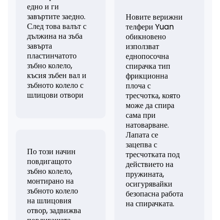
едно и ги
завъртите заедно.
Новите верижни
След това валът с
телфери Yuan
дължина на зъба
обикновено
завърта
използват
пластинчатото
еднопосочна
зъбно колело,
спирачка тип
късия зъбен вал и
фрикционна
зъбното колело с
плоча с
шлицови отвори
тресчотка, която
може да спира
сама при
натоварване.
Лапата се
зацепва с
По този начин
тресчотката под
повдигащото
действието на
зъбно колело,
пружината,
монтирано на
осигурявайки
зъбното колело
безопасна работа
на шлицовия
на спирачката.
отвор, задвижва