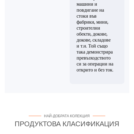
машини и
повдигане на
стоки във
фабрики, мини,
строителни
обекти, докове,
докове, складове
и т.н. Той също
така демонстрира
превъзходството
си за операции на
открито и без ток.
НАЙ-ДОБРАТА КОЛЕКЦИЯ
ПРОДУКТОВА КЛАСИФИКАЦИЯ