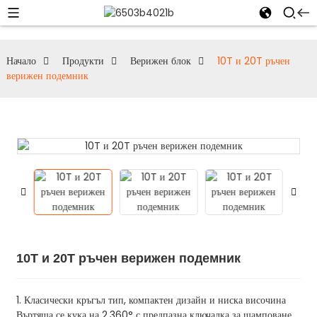
Начало
Продукти
Верижен блок
10T и 20T ръчен
верижен подемник
10T и 20T ръчен верижен подемник
1. Класически кръгъл тип, компактен дизайн и ниска височина
Въртяща се кука на 2.360° с предпазна ключалка за щамповане