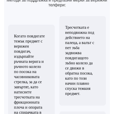
Методи за поддръжка и предпазни мерки за верижни
телфери:
Тресчотката е
неподвижна под
Когато повдигате
действието на
тежък предмет с
палеца, а валът с
верижен
пет зъба
повдигач,
задвижва
издърпайте
повдигащото
ръчната верига и
зъбно колело да
ръчното колело
се движи в
по посока на
обратна посока,
часовниковата
като по този
стрелка, за да се
начин плавно
завъртят, като
спуска тежкия
натиснете
предмет.
тресчотката на
фрикционната
плоча и опората
на спирачката в