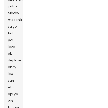
jodi a.
Mèvèy
mekanik
sa yo
fèt
pou
leve
ak
deplase
chay
lou
san
efò,
epi yo
vin
tounen