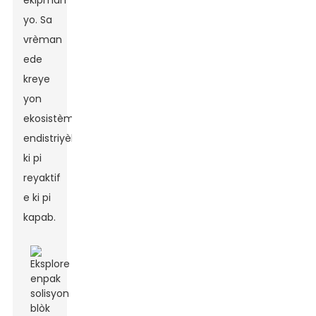
ekipman
yo. Sa
vrèman
ede
kreye
yon
ekosistèm
endistriyèl
ki pi
reyaktif
e ki pi
kapab.