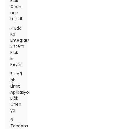
Blòk
Chèn
nan
Lojistik
4 Etid
Ka:
Entegrasyon
Sistèm
Plak
ki
Reyisi
5 Defi
ak
Limit
Aplikasyon
Blòk
Chèn
yo
6
Tandans