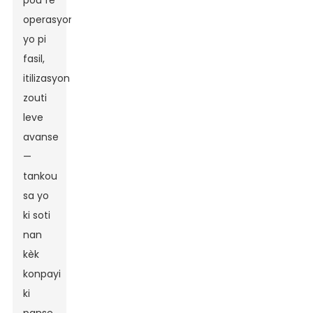
pou fè
operasyon
yo pi
fasil,
itilizasyon
zouti
leve
avanse
—
tankou
sa yo
ki soti
nan
kèk
konpayi
ki