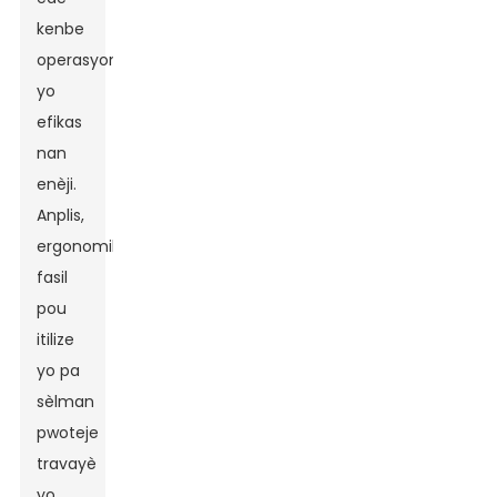
kenbe
operasyon
yo
efikas
nan
enèji.
Anplis,
ergonomik
fasil
pou
itilize
yo pa
sèlman
pwoteje
travayè
yo,