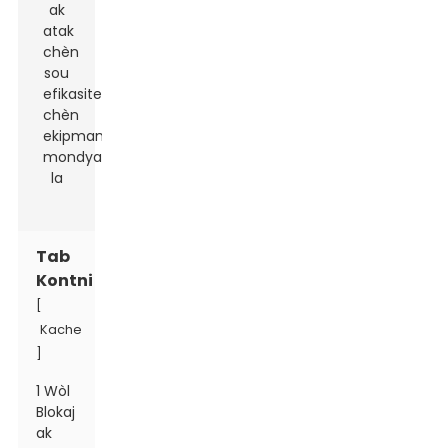
Tab
Kontni
[
Kache
]
1 Wòl
Blokaj
ak