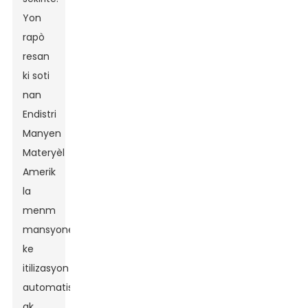
Yon
rapò
resan
ki soti
nan
Endistri
Manyen
Materyèl
Amerik
la
menm
mansyone
ke
itilizasyon
automatisation
ak