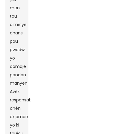
men
tou
diminye
chans
pou
pwodwi
yo
domaje
pandan
manyen.
Avèk
responsab
chèn
ekipman
yo ki
toujou