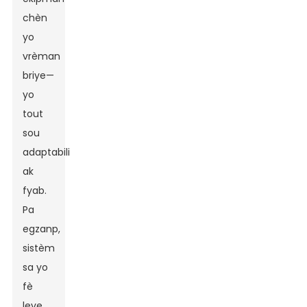
chèn
yo
vrèman
briye—
yo
tout
sou
adaptabilite
ak
fyab.
Pa
egzanp,
sistèm
sa yo
fè
leve