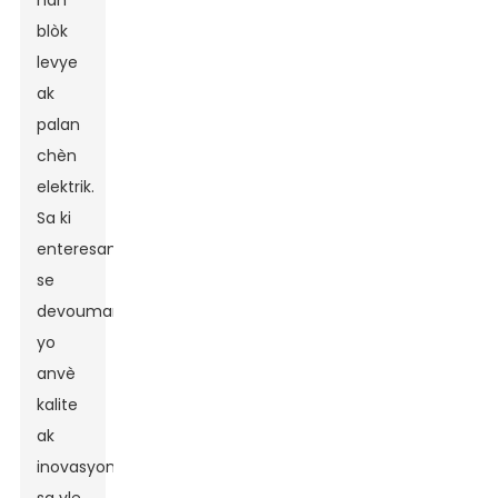
nan
blòk
levye
ak
palan
chèn
elektrik.
Sa ki
enteresan
se
devouman
yo
anvè
kalite
ak
inovasyon,