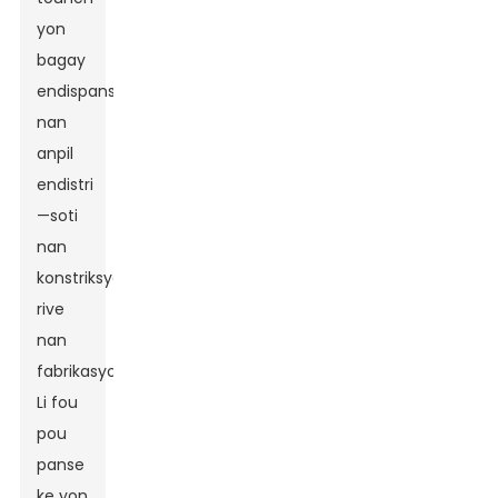
yon
bagay
endispansab
nan
anpil
endistri
—soti
nan
konstriksyon
rive
nan
fabrikasyon.
Li fou
pou
panse
ke yon