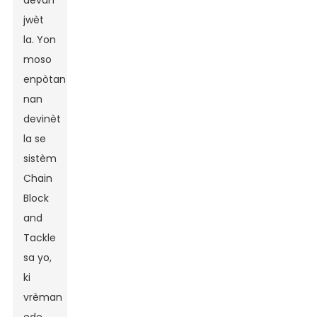
devan
jwèt
la. Yon
moso
enpòtan
nan
devinèt
la se
sistèm
Chain
Block
and
Tackle
sa yo,
ki
vrèman