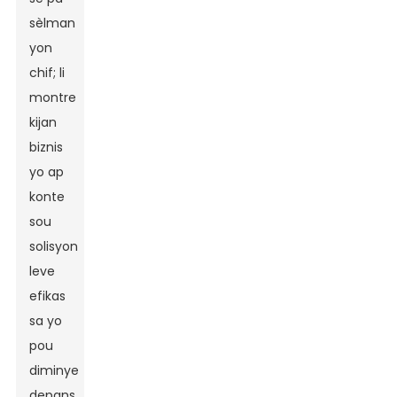
sèlman
yon
chif; li
montre
kijan
biznis
yo ap
konte
sou
solisyon
leve
efikas
sa yo
pou
diminye
depans