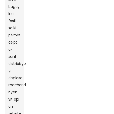
bagay
lou
fasil,
sa ki
pèmèt
depo
ak
sant
distribisyon
yo
deplase
machandiz
byen
vit epi
an
sekirite.