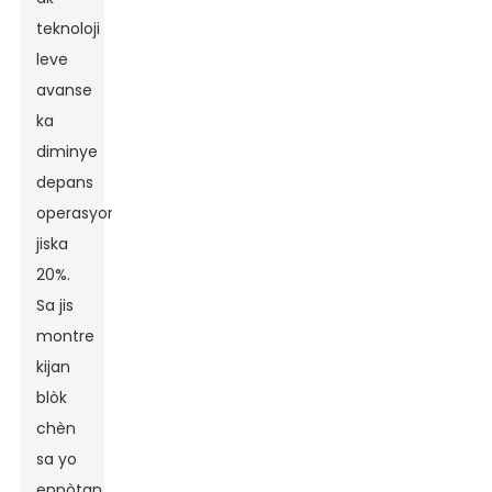
teknoloji
leve
avanse
ka
diminye
depans
operasyonèl
jiska
20%.
Sa jis
montre
kijan
blòk
chèn
sa yo
enpòtan