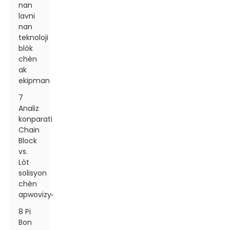
nan
lavni
nan
teknoloji
blòk
chèn
ak
ekipman
7
Analiz
konparatif:
Chain
Block
vs.
Lòt
solisyon
chèn
apwovizyonman
8 Pi
Bon