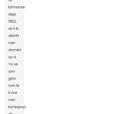
te
kòmanse
depi
1952,
se li ki
alatèt
nan
domèn
sa a.
Yo se
yon
gwo
non lè
li rive
nan
konsepsyon