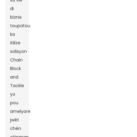
sa vle
di
biznis
toupatou
ka
itilize
solisyon
Chain
Block
and
Tackle
yo
pou
amelyore
jwèt
chèn