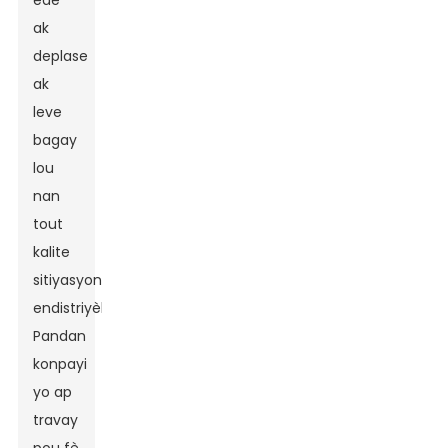
ede
ak
deplase
ak
leve
bagay
lou
nan
tout
kalite
sitiyasyon
endistriyèl.
Pandan
konpayi
yo ap
travay