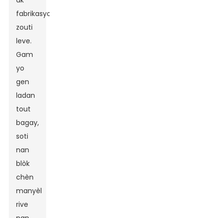
ak
fabrikasyon
zouti
leve.
Gam
yo
gen
ladan
tout
bagay,
soti
nan
blòk
chèn
manyèl
rive