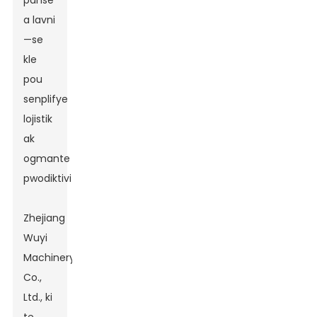
panse
a lavni
—se
kle
pou
senplifye
lojistik
ak
ogmante
pwodiktivite.
Zhejiang
Wuyi
Machinery
Co.,
Ltd., ki