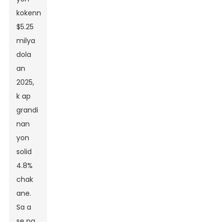
kokenn
$5.25
milya
dola
an
2025,
k ap
grandi
nan
yon
solid
4.8%
chak
ane.
Sa a
se pa