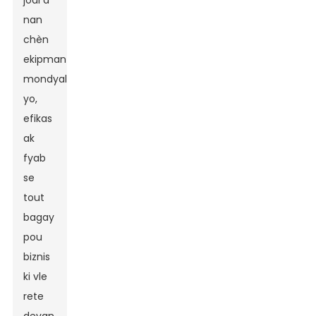
jodi a
nan
chèn
ekipman
mondyal
yo,
efikas
ak
fyab
se
tout
bagay
pou
biznis
ki vle
rete