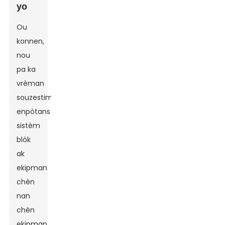
yo
Ou
konnen,
nou
pa ka
vrèman
souzestime
enpòtans
sistèm
blòk
ak
ekipman
chèn
nan
chèn
ekipman